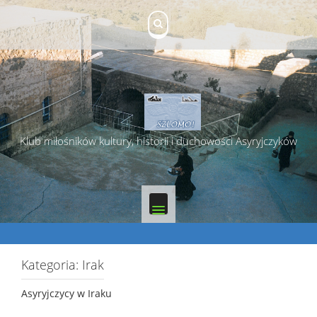
Skip
to
content
Klub miłośników kultury, historii i duchowości Asyryjczyków
Kategoria:
Irak
Asyryjczycy w Iraku