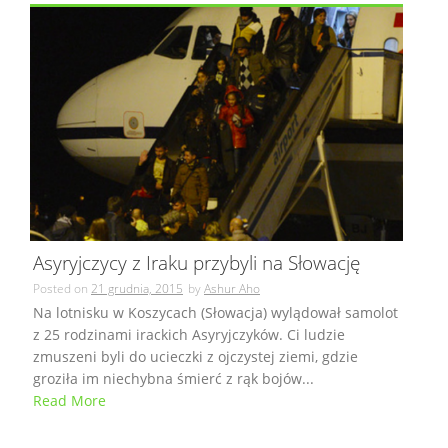
Asyryjczycy z Iraku przybyli na Słowację
Posted on
21 grudnia, 2015
by
Ashur Aho
Na lotnisku w Koszycach (Słowacja) wylądował samolot
z 25 rodzinami irackich Asyryjczyków. Ci ludzie
zmuszeni byli do ucieczki z ojczystej ziemi, gdzie
groziła im niechybna śmierć z rąk bojów...
Read More