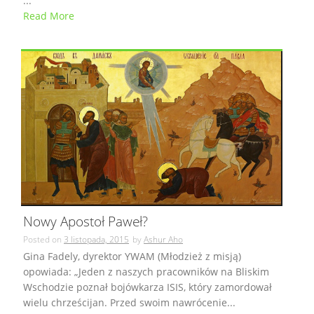
...
Read More
Nowy Apostoł Paweł?
Posted on
3 listopada, 2015
by
Ashur Aho
Gina Fadely, dyrektor YWAM (Młodzież z misją)
opowiada: „Jeden z naszych pracowników na Bliskim
Wschodzie poznał bojówkarza ISIS, który zamordował
wielu chrześcijan. Przed swoim nawrócenie...