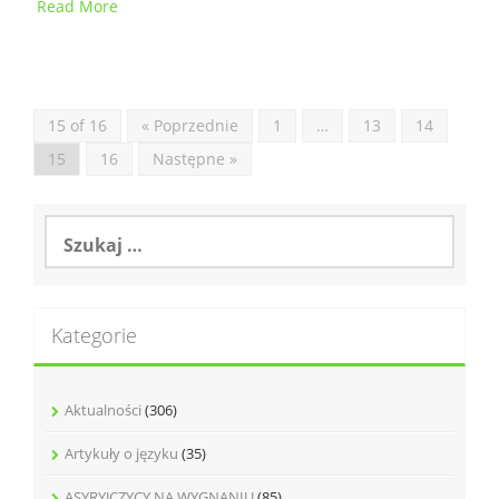
Read More
15 of 16
« Poprzednie
1
…
13
14
15
16
Następne »
Szukaj:
Kategorie
Aktualności
(306)
Artykuły o języku
(35)
ASYRYJCZYCY NA WYGNANIU
(85)