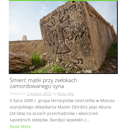
Śmierć matki przy zwłokach
zamordowanego syna
Posted on
3 grudnia, 2015
by
Ashur Aho
9 lipca 2008 r. grupa terrorystów zastrzeliła w Mosulu
asyryjskiego sklepikarza Mazen Dżirdżis Jaqo Abuna
(34 lata) na oczach przechodniów i właścicieli
sąsiednich sklepów. Bandyci wywlekli c...
Read More