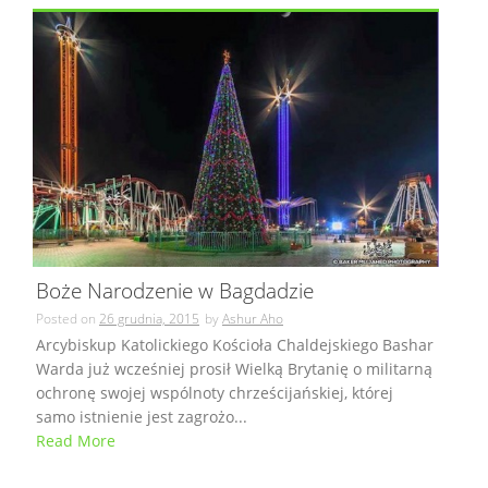
Boże Narodzenie w Bagdadzie
Posted on
26 grudnia, 2015
by
Ashur Aho
Arcybiskup Katolickiego Kościoła Chaldejskiego Bashar
Warda już wcześniej prosił Wielką Brytanię o militarną
ochronę swojej wspólnoty chrześcijańskiej, której
samo istnienie jest zagrożo...
Read More