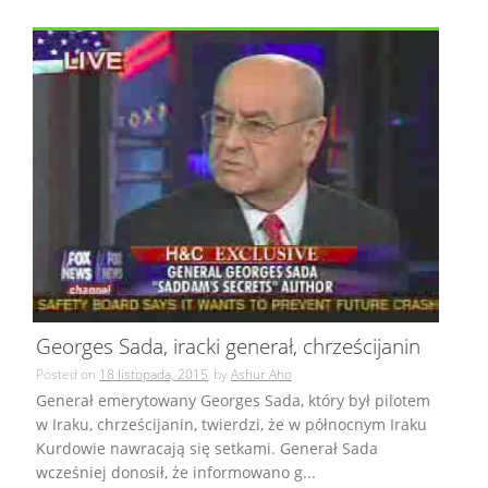
Georges Sada, iracki generał, chrześcijanin
Posted on
18 listopada, 2015
by
Ashur Aho
Generał emerytowany Georges Sada, który był pilotem
w Iraku, chrześcijanin, twierdzi, że w północnym Iraku
Kurdowie nawracają się setkami. Generał Sada
wcześniej donosił, że informowano g...