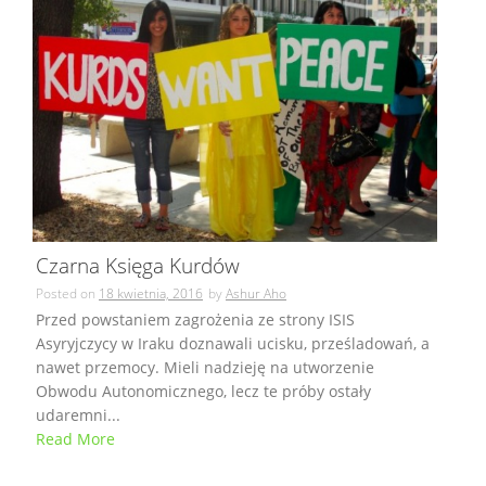
Czarna Księga Kurdów
Posted on
18 kwietnia, 2016
by
Ashur Aho
Przed powstaniem zagrożenia ze strony ISIS
Asyryjczycy w Iraku doznawali ucisku, prześladowań, a
nawet przemocy. Mieli nadzieję na utworzenie
Obwodu Autonomicznego, lecz te próby ostały
udaremni...
Read More