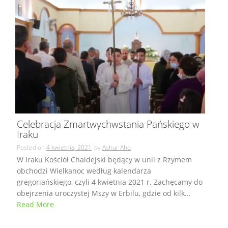
Celebracja Zmartwychwstania Pańskiego w
Iraku
Posted on
4 kwietnia, 2021
by
Ashur Aho
W Iraku Kościół Chaldejski będący w unii z Rzymem
obchodzi Wielkanoc według kalendarza
gregoriańskiego, czyli 4 kwietnia 2021 r. Zachęcamy do
obejrzenia uroczystej Mszy w Erbilu, gdzie od kilk...
Read More