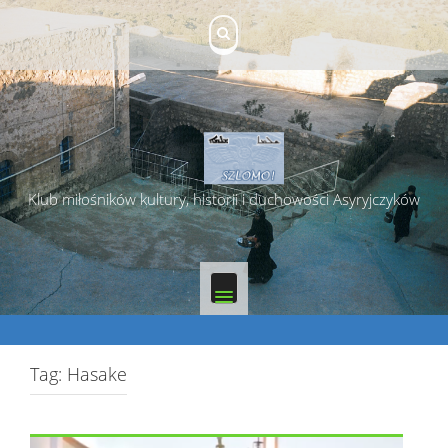
Skip
to
content
Klub miłośników kultury, historii i duchowości Asyryjczyków
Tag:
Hasake