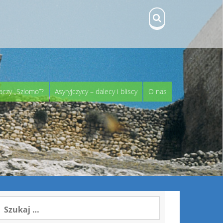
aczy „Szlomo”?
Asyryjczycy – dalecy i bliscy
O nas
zukaj: