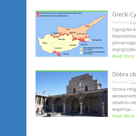
Grecki C
Posted on
6 s
Cypryjska A
Reprezenta
plenarnego 
Asyryjczykó.
Read More
Dobra ob
Posted on
7 l
Strona reli
wezwaniem 
ostatnio u
wojennyc...
Read More