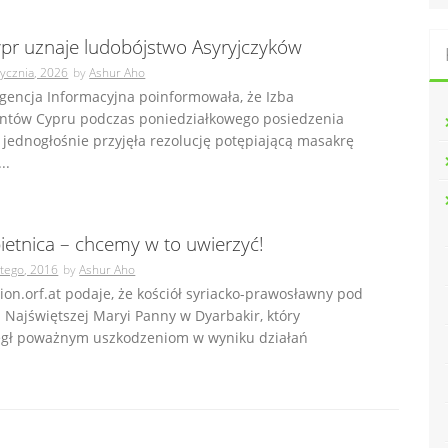
ypr uznaje ludobójstwo Asyryjczyków
tycznia, 2026
by
Ashur Aho
gencja Informacyjna poinformowała, że Izba
ntów Cypru podczas poniedziałkowego posiedzenia
jednogłośnie przyjęła rezolucję potępiającą masakrę
..
ietnica – chcemy w to uwierzyć!
utego, 2016
by
Ashur Aho
gion.orf.at podaje, że kościół syriacko-prawosławny pod
Najświętszej Maryi Panny w Dyarbakir, który
legł poważnym uszkodzeniom w wyniku działań