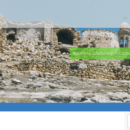
Witamy na szlomo.org!
Co zn
S