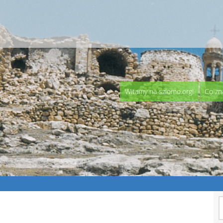
Witamy na szlomo.org!
Co zn
S