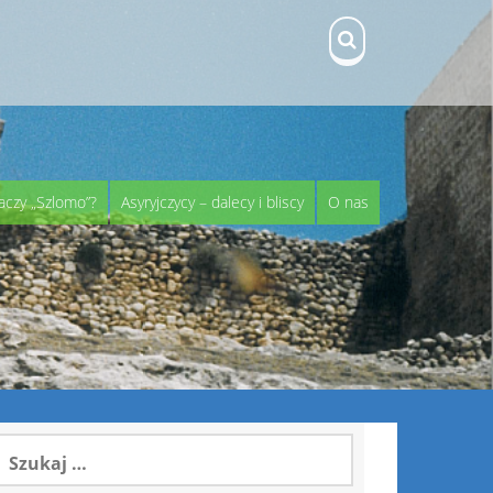
aczy „Szlomo”?
Asyryjczycy – dalecy i bliscy
O nas
zukaj: