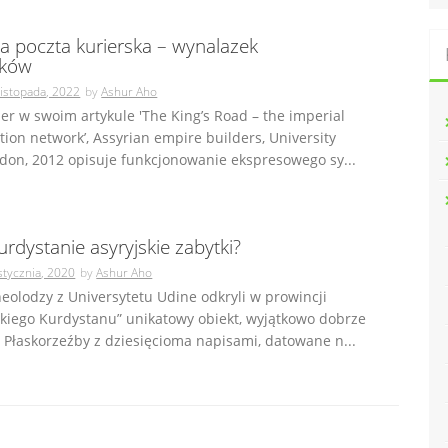
a poczta kurierska – wynalazek
yków
listopada, 2022
by
Ashur Aho
r w swoim artykule 'The King’s Road – the imperial
on network’, Assyrian empire builders, University
don, 2012 opisuje funkcjonowanie ekspresowego sy...
rdystanie asyryjskie zabytki?
stycznia, 2020
by
Ashur Aho
eolodzy z Universytetu Udine odkryli w prowincji
kiego Kurdystanu” unikatowy obiekt, wyjątkowo dobrze
Płaskorzeźby z dziesięcioma napisami, datowane n...