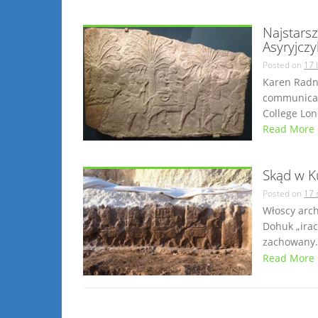
Najstarsz
Asyryjcz
Posted on
17 
Karen Radne
communicati
College Lon
Read More
Skąd w Ku
Posted on
17 
Włoscy arch
Dohuk „irac
zachowany. 
Read More