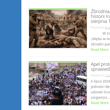
Zbrodnia
historii 
sierpnia 
Posted on
6 s
W Simele 
„błędu w oc
zbrodni pań
Read More
Apel prot
sprawied
Posted on
1 s
6 lipca 202
Jedności Be
udziale lic
zorganizo...
Read More