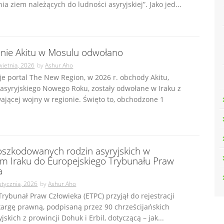
a ziem należących do ludności asyryjskiej”. Jako jed...
nie Akitu w Mosulu odwołano
wietnia, 2026
by
Ashur Aho
je portal The New Region, w 2026 r. obchody Akitu,
asyryjskiego Nowego Roku, zostały odwołane w Iraku z
jącej wojny w regionie. Święto to, obchodzone 1
szkodowanych rodzin asyryjskich w
m Iraku do Europejskiego Trybunału Praw
a
stycznia, 2026
by
Ashur Aho
Trybunał Praw Człowieka (ETPC) przyjął do rejestracji
kargę prawną, podpisaną przez 90 chrześcijańskich
jskich z prowincji Dohuk i Erbil, dotyczącą – jak...