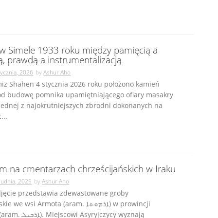
w Simele 1933 roku między pamięcią a
ą, prawdą a instrumentalizacją
tycznia, 2026
by
Ashur Aho
miz Shahen 4 stycznia 2026 roku położono kamień
od budowę pomnika upamiętniającego ofiary masakry
jednej z najokrutniejszych zbrodni dokonanych na
...
m na cmentarzach chrześcijańskich w Iraku
rudnia, 2025
by
Ashur Aho
djęcie przedstawia zdewastowane groby
e wsi Armota (aram. ܐܪܡܘܬܐ‎) w prowincji
wi Asyryjczycy wyznają