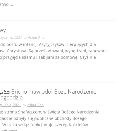
stwo ...
iwy
stycznia, 2024
by
Ashur Aho
o postu w intencji Asyryjczyków, cierpiących dla
usa Chrystusa. Są prześladowani, wypędzani, rabowani,
 przyjęcia islamu i zabijani za odmowę. Czyż nie
oże Narodzenie
agdadzie
grudnia, 2021
by
Ashur Aho
uje strona Shafaq.com, w święta Bożego Narodzenia
dadzie odbyły się publiczne obchody Bożego
 W Iraku wciąż funkcjonuje szereg Kościołów