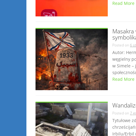
Read More
Masakra 
symbolik
Posted on
6 s
Autor: Her
węgielny p
w Simele – 
społecznośc
Read More
Wandaliz
Posted on
7 g
Tytułowe z
chrześcijańskie w
Irbilu/Erbil (aram. ܐܪܒܝܠ). Miejsco