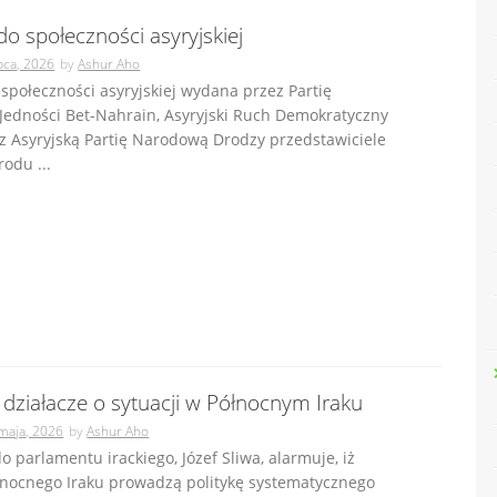
o społeczności asyryjskiej
ipca, 2026
by
Ashur Aho
połeczności asyryjskiej wydana przez Partię
Jedności Bet-Nahrain, Asyryjski Ruch Demokratyczny
z Asyryjską Partię Narodową Drodzy przedstawiciele
odu ...
 działacze o sytuacji w Północnym Iraku
maja, 2026
by
Ashur Aho
do parlamentu irackiego, Józef Sliwa, alarmuje, iż
łnocnego Iraku prowadzą politykę systematycznego