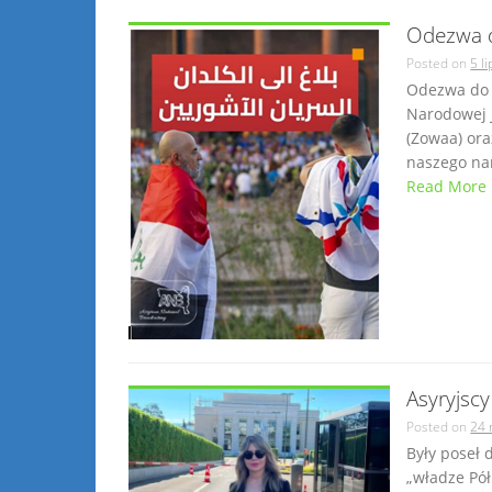
Odezwa d
Posted on
5 l
Odezwa do s
Narodowej 
(Zowaa) ora
naszego nar
Read More
Asyryjscy
Posted on
24 
Były poseł 
„władze Pó