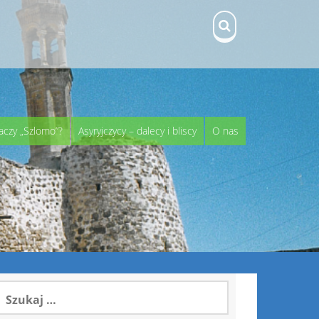
aczy „Szlomo”?
Asyryjczycy – dalecy i bliscy
O nas
zukaj: