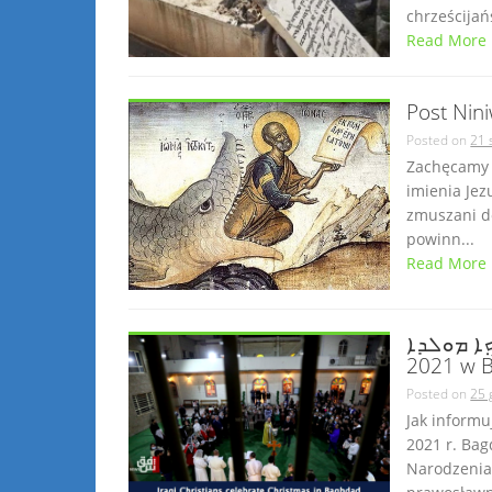
chrześcijań
Read More
Post Nin
Posted on
21 
Zachęcamy d
imienia Jez
zmuszani do
powinn...
Read More
ܒܪܝܟ݂ܐ ܡܘܠܕܐ Bricho mawlodo! B
2021 w B
Posted on
25 
Jak inform
2021 r. Bag
Narodzenia.