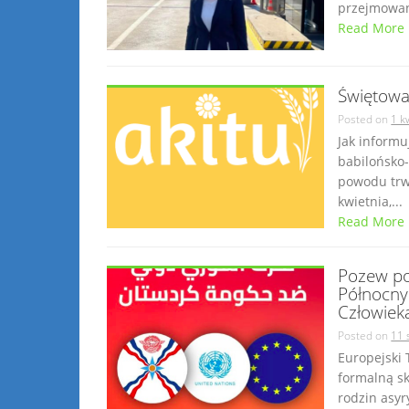
przejmowani
Read More
Świętowa
Posted on
1 k
Jak informu
babilońsko-
powodu trwa
kwietnia,...
Read More
Pozew po
Północny
Człowiek
Posted on
11 
Europejski 
formalną s
rodzin asyry