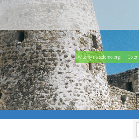
Witamy na szlomo.org!
Co zn
S