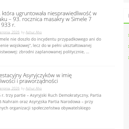
, która ugruntowała niesprawiedliwość w
Iraku – 93. rocznica masakry w Simele 7
1933 r.
ierpnia, 2026
by
Ashur Aho
nie doszło do incydentu przypadkowego ani do
enie wojskowej”, lecz do w pełni ukształtowanej
stwowej: zbrodni zaplanowanej politycznie, ...
estacyjny Asyryjczyków w imię
liwości i praworządności
ierpnia, 2026
by
Ashur Aho
6 r. trzy partie – Asyryjski Ruch Demokratyczny, Partia
t-Nahrain oraz Asyryjska Partia Narodowa – przy
znych organizacji społeczeństwa obywatelskiego