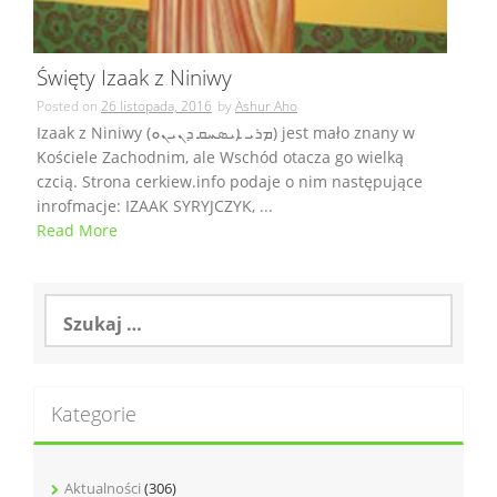
Święty Izaak z Niniwy
Posted on
26 listopada, 2016
by
Ashur Aho
Izaak z Niniwy (ܡܪܝ ܐܝܣܚܩ ܕܢܝܢܘ) jest mało znany w
Kościele Zachodnim, ale Wschód otacza go wielką
czcią. Strona cerkiew.info podaje o nim następujące
inrofmacje: IZAAK SYRYJCZYK, ...
Read More
Szukaj:
Kategorie
Aktualności
(306)