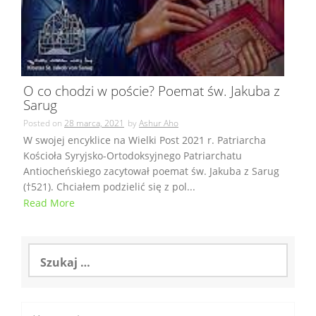
O co chodzi w poście? Poemat św. Jakuba z
Sarug
Posted on
28 marca, 2021
by
Ashur Aho
W swojej encyklice na Wielki Post 2021 r. Patriarcha
Kościoła Syryjsko-Ortodoksyjnego Patriarchatu
Antiocheńskiego zacytował poemat św. Jakuba z Sarug
(†︎521). Chciałem podzielić się z pol...
Read More
Szukaj: