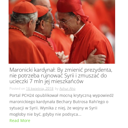
Maronicki kardynał: By zmienić prezydenta,
nie potrzeba rujnować Syrii i zmuszać do
ucieczki 7 mln jej mieszkańców
Posted on
16 kwietnia, 2018
by
Ashur Aho
Portal PCH24 opublikował mocną krytyczną wypowiedź
maronickiego kardynała Bechary Butrosa Rahi’ego o
sytuacji w Syrii. Wynika z niej, że wojny w Syrii
mogłoby nie być, gdyby nie podsyca...
Read More