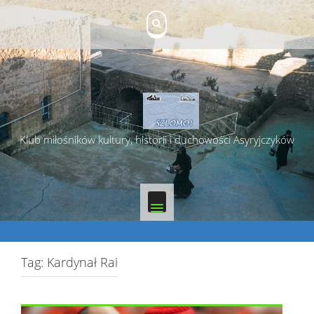
Skip
to
content
Klub miłośników kultury, historii i duchowości Asyryjczyków
Tag:
Kardynał Rai