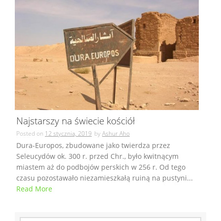
Najstarszy na świecie kościół
Posted on
12 stycznia, 2019
by
Ashur Aho
Dura-Europos, zbudowane jako twierdza przez
Seleucydów ok. 300 r. przed Chr., było kwitnącym
miastem aż do podbojów perskich w 256 r. Od tego
czasu pozostawało niezamieszkałą ruiną na pustyni...
Read More