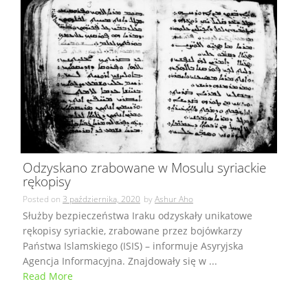
Odzyskano zrabowane w Mosulu syriackie
rękopisy
Posted on
3 października, 2020
by
Ashur Aho
Służby bezpieczeństwa Iraku odzyskały unikatowe
rękopisy syriackie, zrabowane przez bojówkarzy
Państwa Islamskiego (ISIS) – informuje Asyryjska
Agencja Informacyjna. Znajdowały się w ...
Read More