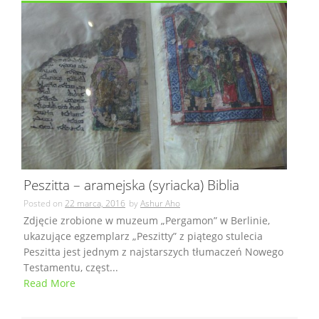
Peszitta – aramejska (syriacka) Biblia
Posted on
22 marca, 2016
by
Ashur Aho
Zdjęcie zrobione w muzeum „Pergamon” w Berlinie,
ukazujące egzemplarz „Peszitty” z piątego stulecia
Peszitta jest jednym z najstarszych tłumaczeń Nowego
Testamentu, częst...
Read More