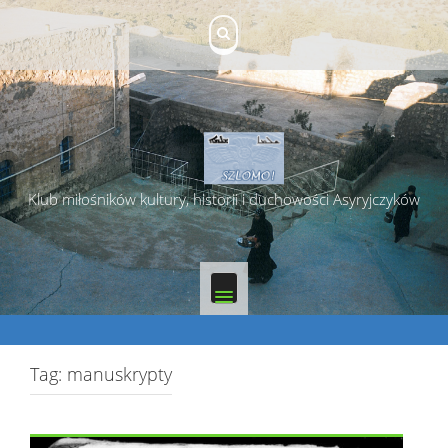
Skip
to
content
Klub miłośników kultury, historii i duchowości Asyryjczyków
Tag:
manuskrypty