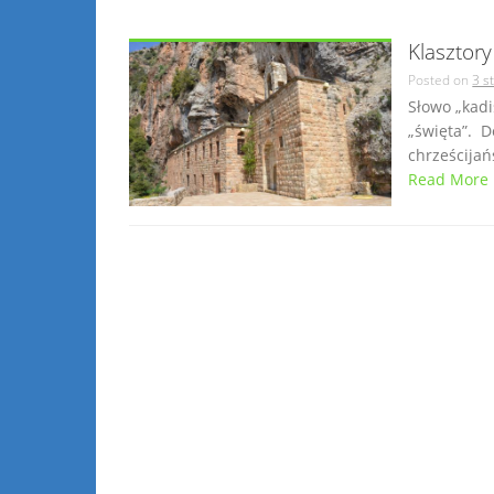
Klasztory
Posted on
3 s
Słowo „kadisza” ܩܕܝܫܐ oznacza w języku syri
„święta”. D
chrześcijańs
Read More