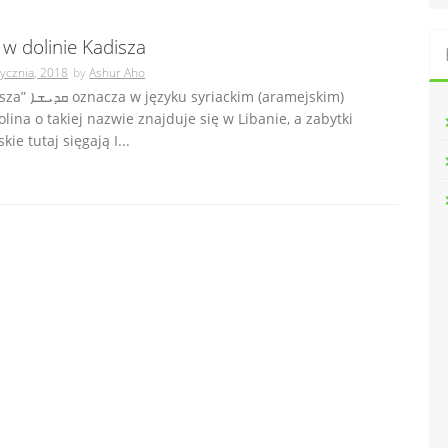
 w dolinie Kadisza
tycznia, 2018
by
Ashur Aho
ackim (aramejskim)
olina o takiej nazwie znajduje się w Libanie, a zabytki
kie tutaj sięgają I...