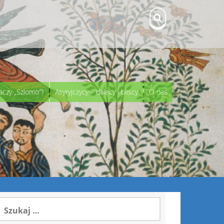
aczy „Szlomo”?
Asyryjczycy – dalecy i bliscy
O nas
zukaj: