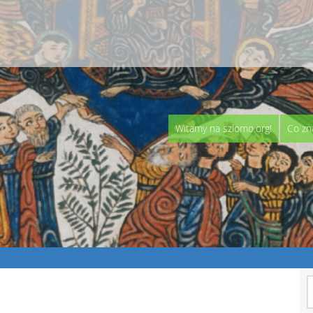
Witamy na szlomo.org!
Co zn
S