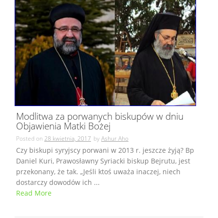
Modlitwa za porwanych biskupów w dniu
Objawienia Matki Bożej
Posted on
28 kwietnia, 2017
by
Ashur Aho
Czy biskupi syryjscy porwani w 2013 r. jeszcze żyją? Bp
Daniel Kuri, Prawosławny Syriacki biskup Bejrutu, jest
przekonany, że tak. „Jeśli ktoś uważa inaczej, niech
dostarczy dowodów ich ...
Read More