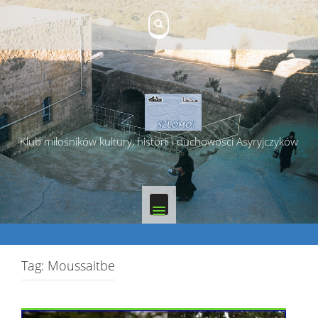
Skip
to
content
Klub miłośników kultury, historii i duchowości Asyryjczyków
Tag:
Moussaitbe