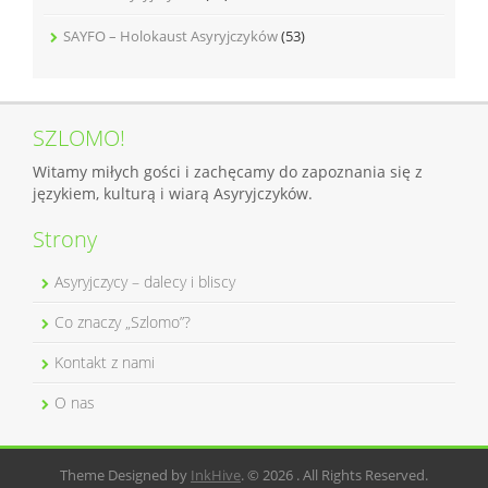
SAYFO – Holokaust Asyryjczyków
(53)
SZLOMO!
Witamy miłych gości i zachęcamy do zapoznania się z
językiem, kulturą i wiarą Asyryjczyków.
Strony
Asyryjczycy – dalecy i bliscy
Co znaczy „Szlomo”?
Kontakt z nami
O nas
Theme Designed by
InkHive
.
© 2026 . All Rights Reserved.