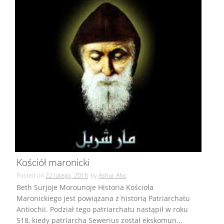
Kościół maronicki
Posted on
22 lutego, 2016
by
Ashur Aho
Beth Surjoje Morounoje Historia Kościoła
Maronickiego jest powiązana z historią Patriarchatu
Antiochii. Podział tego patriarchatu nastąpił w roku
518, kiedy patriarcha Sewerius został ekskomun...