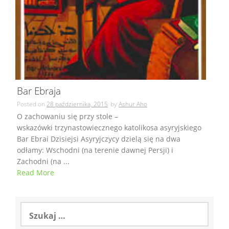
Bar Ebraja
Posted on
28 października, 2015
by
Ashur Aho
O zachowaniu się przy stole –
wskazówki trzynastowiecznego katolikosa asyryjskiego
Bar Ebrai Dzisiejsi Asyryjczycy dzielą się na dwa
odłamy: Wschodni (na terenie dawnej Persji) i
Zachodni (na ...
Read More
Szukaj: