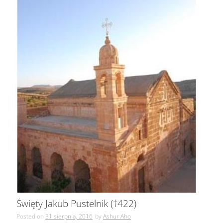
Święty Jakub Pustelnik (†422)
Posted on
31 sierpnia, 2016
by
Ashur Aho