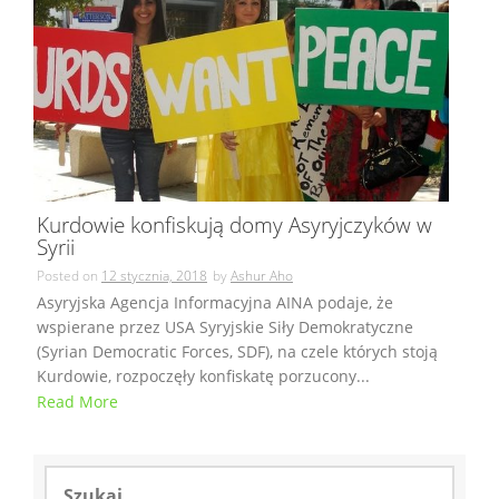
Kurdowie konfiskują domy Asyryjczyków w
Syrii
Posted on
12 stycznia, 2018
by
Ashur Aho
Asyryjska Agencja Informacyjna AINA podaje, że
wspierane przez USA Syryjskie Siły Demokratyczne
(Syrian Democratic Forces, SDF), na czele których stoją
Kurdowie, rozpoczęły konfiskatę porzucony...
Read More
Szukaj: