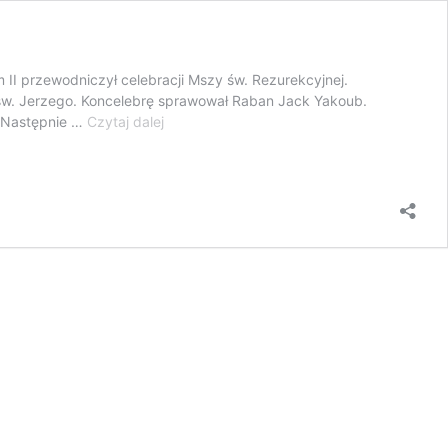
m II przewodniczył celebracji Mszy św. Rezurekcyjnej.
 św. Jerzego. Koncelebrę sprawował Raban Jack Yakoub.
Zmartwychwstanie
. Następnie …
Czytaj dalej
Pańskie
w
Damaszku