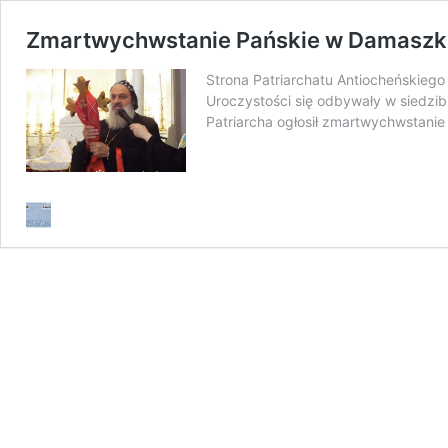
Zmartwychwstanie Pańskie w Damaszk
Strona Patriarchatu Antiocheńskiego 
Uroczystości się odbywały w siedzi
Patriarcha ogłosił zmartwychwstanie