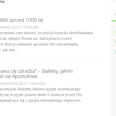
łów
iblii sprzed 1000 lat
istopada, 2015
by
Ashur Aho
uronews.com donosi, że policja turecka skonfiskowała
 lat rękopis Pisma św. Zatrzymano trzech
h, którzy usiłowali sprzedać ten niesamowity
 Jak stw...
wa cię zdradza” – dialekty, jakimi
li się Apostołowe
października, 2015
by
Ashur Aho
aramejski Dialekty lokalne języka aramejskiego
ły się w języki pisane około II stulecia przed Chr.
 wywodzące się z języka starożytnego imperium