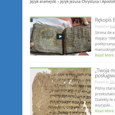
Język aramejski – język Jezusa Chrystusa i Aposto
Rękopis B
Posted on
9 l
Strona de.e
mający 1000
podejrzanyc
manuskrypt.
Read More
„Twoja mo
posługiwa
Posted on
23 
Późny staro
przekształci
Dialekty te
Asyryjski...
Read More