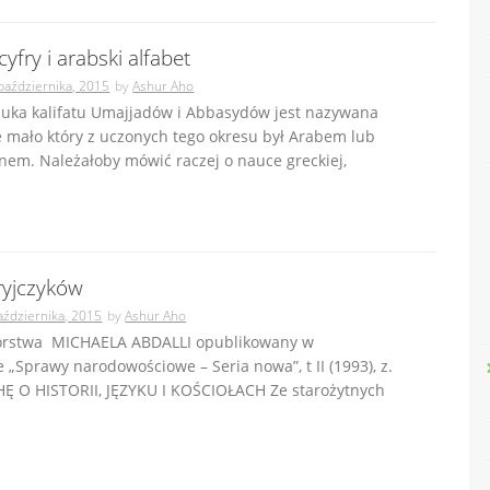
cyfry i arabski alfabet
października, 2015
by
Ashur Aho
nauka kalifatu Umajjadów i Abbasydów jest nazywana
e mało który z uczonych tego okresu był Arabem lub
em. Należałoby mówić raczej o nauce greckiej,
ryjczyków
aździernika, 2015
by
Ashur Aho
torstwa MICHAELA ABDALLI opublikowany w
 „Sprawy narodowościowe – Seria nowa”, t II (1993), z.
HĘ O HISTORII, JĘZYKU I KOŚCIOŁACH Ze starożytnych