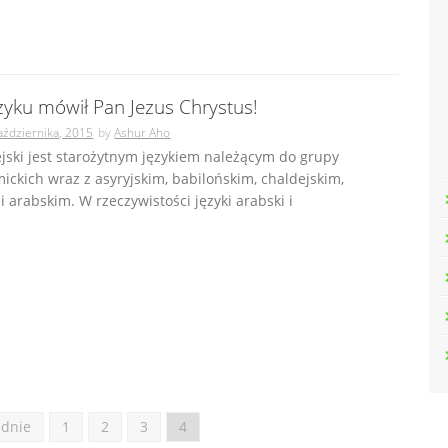
zyku mówił Pan Jezus Chrystus!
aździernika, 2015
by
Ashur Aho
jski jest starożytnym językiem należącym do grupy
ickich wraz z asyryjskim, babilońskim, chaldejskim,
i arabskim. W rzeczywistości języki arabski i
ednie
1
2
3
4