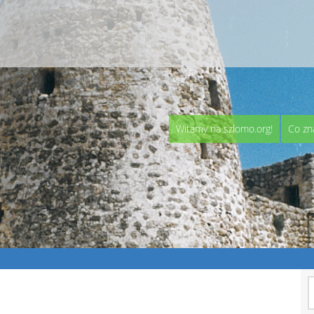
Witamy na szlomo.org!
Co zn
S