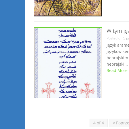
W tym ję
Posted on
5 p
Język arame
języków sem
hebrajskim 
hebrajski...
Read More
4 of 4
« Poprz