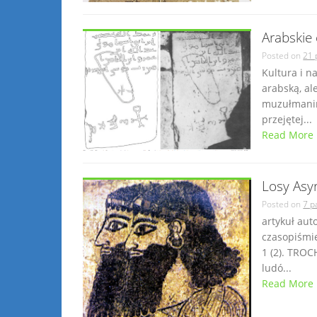
Arabskie 
Posted on
21 
Kultura i 
arabską, al
muzułmanin
przejętej...
Read More
Losy Asy
Posted on
7 p
artykuł au
czasopiśmie
1 (2). TROC
ludó...
Read More