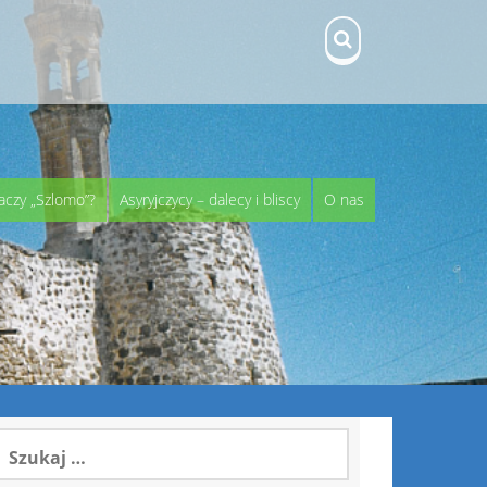
aczy „Szlomo”?
Asyryjczycy – dalecy i bliscy
O nas
zukaj: