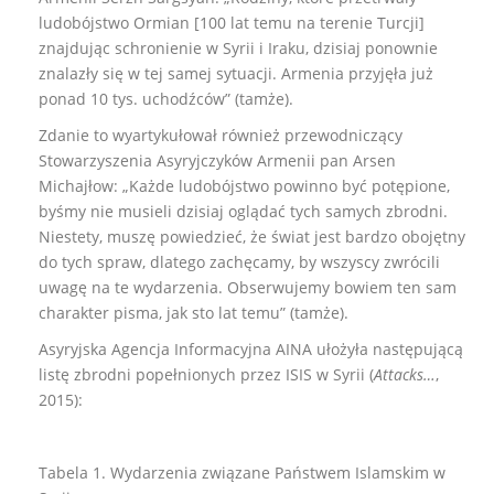
ludobójstwo Ormian [100 lat temu na terenie Turcji]
znajdując schronienie w Syrii i Iraku, dzisiaj ponownie
znalazły się w tej samej sytuacji. Armenia przyjęła już
ponad 10 tys. uchodźców” (tamże).
Zdanie to wyartykułował również przewodniczący
Stowarzyszenia Asyryjczyków Armenii pan Arsen
Michajłow: „Każde ludobójstwo powinno być potępione,
byśmy nie musieli dzisiaj oglądać tych samych zbrodni.
Niestety, muszę powiedzieć, że świat jest bardzo obojętny
do tych spraw, dlatego zachęcamy, by wszyscy zwrócili
uwagę na te wydarzenia. Obserwujemy bowiem ten sam
charakter pisma, jak sto lat temu” (tamże).
Asyryjska Agencja Informacyjna AINA ułożyła następującą
listę zbrodni popełnionych przez ISIS w Syrii (
Attacks…
,
2015):
Tabela 1. Wydarzenia związane Państwem Islamskim w