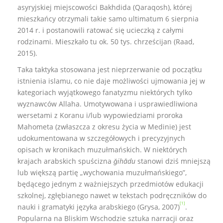
asyryjskiej miejscowości Bakhdida (Qaraqosh), której
mieszkańcy otrzymali takie samo ultimatum 6 sierpnia
2014 r. i postanowili ratować się ucieczką z całymi
rodzinami. Mieszkało tu ok. 50 tys. chrześcijan (Raad,
2015).
Taka taktyka stosowana jest nieprzerwanie od początku
istnienia islamu, co nie daje możliwości ujmowania jej w
kategoriach wyjątkowego fanatyzmu niektórych tylko
wyznawców Allaha. Umotywowana i usprawiedliwiona
wersetami z Koranu i/lub wypowiedziami proroka
Mahometa (zwłaszcza z okresu życia w Medinie) jest
udokumentowana w szczegółowych i precyzyjnych
opisach w kronikach muzułmańskich. W niektórych
krajach arabskich spuścizna
ǧihādu
stanowi dziś mniejszą
lub większą partię „wychowania muzułmańskiego”,
będącego jednym z ważniejszych przedmiotów edukacji
szkolnej, zgłębianego nawet w tekstach podręczników do
[1]
nauki i gramatyki języka arabskiego (Grysa, 2007)
.
Popularna na Bliskim Wschodzie sztuka narracji oraz