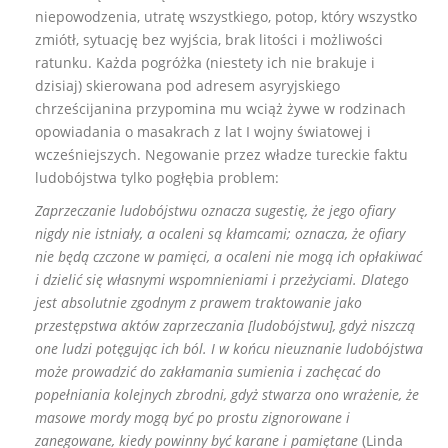
niepowodzenia, utratę wszystkiego, potop, który wszystko
zmiótł, sytuację bez wyjścia, brak litości i możliwości
ratunku. Każda pogróżka (niestety ich nie brakuje i
dzisiaj) skierowana pod adresem asyryjskiego
chrześcijanina przypomina mu wciąż żywe w rodzinach
opowiadania o masakrach z lat I wojny światowej i
wcześniejszych. Negowanie przez władze tureckie faktu
ludobójstwa tylko pogłębia problem:
Zaprzeczanie ludobójstwu oznacza sugestię, że jego ofiary
nigdy nie istniały, a ocaleni są kłamcami; oznacza, że ofiary
nie będą czczone w pamięci, a ocaleni nie mogą ich opłakiwać
i dzielić się własnymi wspomnieniami i przeżyciami. Dlatego
jest absolutnie zgodnym z prawem traktowanie jako
przestępstwa aktów zaprzeczania [ludobójstwu], gdyż niszczą
one ludzi potęgując ich ból. I w końcu nieuznanie ludobójstwa
może prowadzić do zakłamania sumienia i zachęcać do
popełniania kolejnych zbrodni, gdyż stwarza ono wrażenie, że
masowe mordy mogą być po prostu zignorowane i
zanegowane, kiedy powinny być karane i pamiętane
(Linda