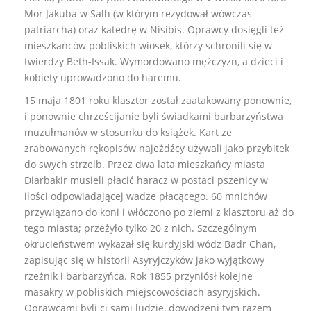
Mor Jakuba w Salh (w którym rezydował wówczas
patriarcha) oraz katedrę w Nisibis. Oprawcy dosięgli też
mieszkańców pobliskich wiosek, którzy schronili się w
twierdzy Beth-Issak. Wymordowano mężczyzn, a dzieci i
kobiety uprowadzono do haremu.
15 maja 1801 roku klasztor został zaatakowany ponownie,
i ponownie chrześcijanie byli świadkami barbarzyństwa
muzułmanów w stosunku do książek. Kart ze
zrabowanych rękopisów najeźdźcy używali jako przybitek
do swych strzelb. Przez dwa lata mieszkańcy miasta
Diarbakir musieli płacić haracz w postaci pszenicy w
ilości odpowiadającej wadze płacącego. 60 mnichów
przywiązano do koni i włóczono po ziemi z klasztoru aż do
tego miasta; przeżyło tylko 20 z nich. Szczególnym
okrucieństwem wykazał się kurdyjski wódz Badr Chan,
zapisując się w historii Asyryjczyków jako wyjątkowy
rzeźnik i barbarzyńca. Rok 1855 przyniósł kolejne
masakry w pobliskich miejscowościach asyryjskich.
Oprawcami byli ci sami ludzie, dowodzeni tym razem