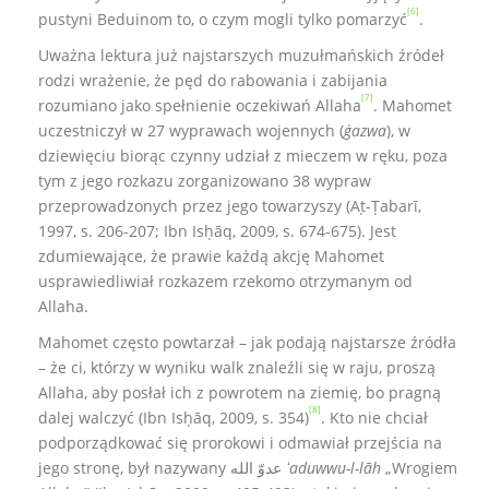
[6]
pustyni Beduinom to, o czym mogli tylko pomarzyć
.
Uważna lektura już najstarszych muzułmańskich źródeł
rodzi wrażenie, że pęd do rabowania i zabijania
[7]
rozumiano jako spełnienie oczekiwań Allaha
. Mahomet
uczestniczył w 27 wyprawach wojennych (
ġazwa
), w
dziewięciu biorąc czynny udział z mieczem w ręku, poza
tym z jego rozkazu zorganizowano 38 wypraw
przeprowadzonych przez jego towarzyszy (Aṭ-Ṭabarī,
1997, s. 206-207; Ibn Isḥāq, 2009, s. 674-675). Jest
zdumiewające, że prawie każdą akcję Mahomet
usprawiedliwiał rozkazem rzekomo otrzymanym od
Allaha.
Mahomet często powtarzał – jak podają najstarsze źródła
– że ci, którzy w wyniku walk znaleźli się w raju, proszą
Allaha, aby posłał ich z powrotem na ziemię, bo pragną
[8]
dalej walczyć (Ibn Isḥāq, 2009, s. 354)
. Kto nie chciał
podporządkować się prorokowi i odmawiał przejścia na
jego stronę, był nazywany عدوّ الله
ʻaduwwu-l-lāh
„Wrogiem