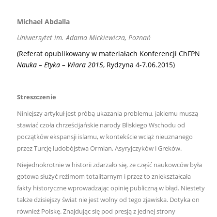
Michael Abdalla
Uniwersytet im. Adama Mickiewicza, Poznań
(Referat opublikowany w materiałach Konferencji ChFPN
Nauka – Etyka – Wiara 2015
, Rydzyna 4-7.06.2015)
Streszczenie
Niniejszy artykuł jest próbą ukazania problemu, jakiemu muszą
stawiać czoła chrześcijańskie narody Bliskiego Wschodu od
początków ekspansji islamu, w kontekście wciąż nieuznanego
przez Turcję ludobójstwa Ormian, Asyryjczyków i Greków.
Niejednokrotnie w historii zdarzało się, że część naukowców była
gotowa służyć reżimom totalitarnym i przez to zniekształcała
fakty historyczne wprowadzając opinię publiczną w błąd. Niestety
także dzisiejszy świat nie jest wolny od tego zjawiska. Dotyka on
również Polskę. Znajdując się pod presją z jednej strony