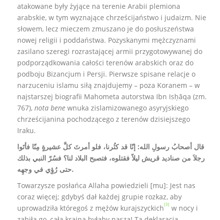
atakowane były żyjące na terenie Arabii plemiona
arabskie, w tym wyznające chrześcijaństwo i judaizm. Nie
słowem, lecz mieczem zmuszano je do posłuszeństwa
nowej religii i poddaństwa. Pozyskanymi mężczyznami
zasilano szeregi rozrastającej armii przygotowywanej do
podporządkowania całości terenów arabskich oraz do
podboju Bizancjum i Persji. Pierwsze spisane relacje o
narzuceniu islamu siłą znajdujemy – poza Koranem – w
najstarszej biografii Mahometa autorstwa Ibn Isḥāqa (zm.
767),
nota bene
wnuka zislamizowanego asyryjskiego
chrześcijanina pochodzącego z terenów dzisiejszego
Iraku.
قال أصحابُ رسولِ الله: إنّا قد كثُرنا، فلو أمرتَ كلَّ عشيرةٍ مِنّا فأتَوا
رجلاَ من صناديد قريش ليلاً فقتلوه، فتصبح البلاد لنا؟ فسُرّ النبي بذلك
حتى رُؤِي في وجهِه.
Towarzysze posłańca Allaha powiedzieli [mu]: Jest nas
coraz więcej; gdybyś dał każdej grupie rozkaz, aby
[3]
uprowadziła któregoś z mężów kurajszyckich
w nocy i
zabiła go, cała kraina byłaby nasza! Ta deklaracja