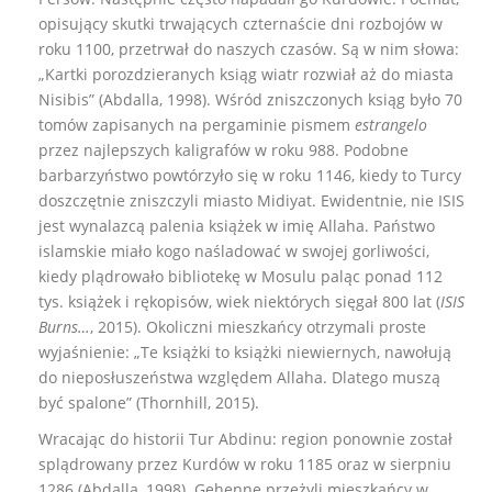
opisujący skutki trwających czternaście dni rozbojów w
roku 1100, przetrwał do naszych czasów. Są w nim słowa:
„Kartki porozdzieranych ksiąg wiatr rozwiał aż do miasta
Nisibis” (Abdalla, 1998). Wśród zniszczonych ksiąg było 70
tomów zapisanych na pergaminie pismem
estrangelo
przez najlepszych kaligrafów w roku 988. Podobne
barbarzyństwo powtórzyło się w roku 1146, kiedy to Turcy
doszczętnie zniszczyli miasto Midiyat. Ewidentnie, nie ISIS
jest wynalazcą palenia książek w imię Allaha. Państwo
islamskie miało kogo naśladować w swojej gorliwości,
kiedy plądrowało bibliotekę w Mosulu paląc ponad 112
tys. książek i rękopisów, wiek niektórych sięgał 800 lat (
ISIS
Burns…
, 2015). Okoliczni mieszkańcy otrzymali proste
wyjaśnienie: „Te książki to książki niewiernych, nawołują
do nieposłuszeństwa względem Allaha. Dlatego muszą
być spalone” (Thornhill, 2015).
Wracając do historii Tur Abdinu: region ponownie został
splądrowany przez Kurdów w roku 1185 oraz w sierpniu
1286 (Abdalla, 1998). Gehennę przeżyli mieszkańcy w