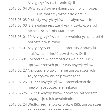
Asyryjczyków na terenie Syrii
2015-03-04
Wywiad z Asyryjczykiem zwolnionym przez
ISIS: „Nie możemy wrócić do domu”
2015-03-03
Protesty Asyryjczyków na całym świecie
2015-03-03
ISIS zwalnia jeszcze 4 Asyryjczyków, wśród
nich sześcioletnią Mariannę
2015-03-01
19 Asyryjczyków zostało zwolnionych, ale setki
pozostają w niewoli
2015-03-01
Asyryjczycy organizują protesty z powodu
ataków na ludność asyryjską w Syrii
2015-03-01
Sprzeczne wiadomości o zwolnieniu kilku
uprowadzonych przez ISIS Asyryjczyków
2015-02-27
Negocjacje o uwolnienie uprowadzonych
Asyryjczyków wciąż prowadzone
2015-02-26
Ok. 373 Asyryjczyków uprowadzono do
niewoli, rozpoczęcie egzekucji
2015-02-26
Ok. 150 Asyryjczyków porwano, rozpoczęto
negocjacje o ich uwolnienie
2015-02-24
Według jednego z członków ISIS, uprowadzeni
Asyryjczycy „są bezpieczni”