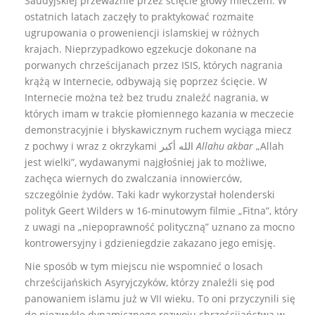
Saudyjskiej przeważnie przez ścięcie głowy mieczem. W
ostatnich latach zaczęły to praktykować rozmaite
ugrupowania o proweniencji islamskiej w różnych
krajach. Nieprzypadkowo egzekucje dokonane na
porwanych chrześcijanach przez ISIS, których nagrania
krążą w Internecie, odbywają się poprzez ścięcie. W
Internecie można też bez trudu znaleźć nagrania, w
których imam w trakcie płomiennego kazania w meczecie
demonstracyjnie i błyskawicznym ruchem wyciąga miecz
z pochwy i wraz z okrzykami الله أكبر
Allahu akbar
„Allah
jest wielki”, wydawanymi najgłośniej jak to możliwe,
zachęca wiernych do zwalczania innowierców,
szczególnie żydów. Taki kadr wykorzystał holenderski
polityk Geert Wilders w 16-minutowym filmie „Fitna”, który
z uwagi na „niepoprawność polityczną” uznano za mocno
kontrowersyjny i gdzieniegdzie zakazano jego emisję.
Nie sposób w tym miejscu nie wspomnieć o losach
chrześcijańskich Asyryjczyków, którzy znaleźli się pod
panowaniem islamu już w VII wieku. To oni przyczynili się
do niezwykle dynamicznego rozwoju chrześcijaństwa w