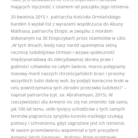
mających styczność z islamem od początku jego istnienia.
20 kwietnia 2015 r. patriarcha Kościoła Ormiańskiego
Karekin II wysłał list z wyrazami współczucia do Abuny
Mathiasa, patriarchy Etiopii, w związku z mordem
dokonanym na 30 Etiopczykach przez islamistów w Libii.
„W tych dniach, kiedy nasz naród upamiętnia setną
rocznicę ludobójstwa Ormian i wzywa społeczność
międzynarodową do zdecydowanej obrony praw i
godności człowieka na całym świecie, mocno potępiamy
masowy mord naszych chrześcijańskich braci i prosimy
wszystkich ludzi dobrej woli, by podjęli konieczne kroki w
celu powstrzymania tych zbrodni przeciwko ludzkości” –
napisał patriarcha (cyt. za: Abrahamyan, 2015). W
rzeczywistości dla Armenii nic się nie zmieniło: tak samo,
jak 100 lat temu, setki tysięcy uchodźców z tych samych
terenów pogranicza syryjsko-turecko-irackiego szukają
pomocy i schronienia, gdyż zagrożone jest ich istnienie.
W swoim przemówieniu wspomniał o tym prezydent
Armenii Serzh Sargsyan: „Rodziny, które przetrwały