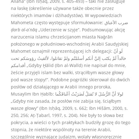
Allaha” (Ibn Isḥāq, 2009, s. 405-493) – taki nie zasługuje
na łaskę (określenie używane także obecnie przez
niektórych imamów i dżihadystów). W wypowiedziach
Mahometa często występuje sformułowanie: ضرب الأعناق
ḍarb al-aʻnāq
„Uderzenie w szyje”. Podsumowując akcję
narzucenia islamu chrześcijanom miasta Naǧrān
położonego w południowo-wschodniej Arabii Saudyjskiej
Mahomet oznajmił reprezentującej ich delegacji: لَو أنّ
خالداً لَمْ يكتَب إليَّ أنكم أسلمْتُم ولمْ تقاتلوا، لألقيتُ رؤوسَكم تحت
أقدامكم „Gdyby Ḫālid (Ibn al-Walīd) nie napisał do mnie,
żeście przyjęli islam bez walki, strąciłbym wasze głowy
pod wasze stopy!”. Podobne pogróżki skierował do dwóch
posłów od działającego w Arabii innego proroka,
Musaylim Ibn Ḥabīb: لولا أنَّ الرُّسُلَ لا تُقتلُ لَضَرَبْتُ أعْناقَكُما
„Gdyby nie zasada, że posłów nie zabija się, ściąłbym
wasze głowy” (Ibn Isḥāq, 2009, s. 662; Ibn Hišām, 2000, s.
250, 256; Aṭ-Ṭabarī, 1997, s. 204). Nie były to słowa bez
pokrycia, a wieści o tych praktykach budziły grozę do tego
stopnia, że niektóre wspólnoty na terenie Arabii,
szczególnie wyznające judaizm, wolały własnoręcznie