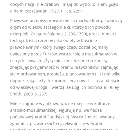
obcych nacji [nie-Arabów], mają do wyboru: islam,
ǧizya
albo miecz (Zaydān, 1927, t. 1, s. 229).
Powyższe przepisy prawne nie są martwą literą; świadczą
o tym od wieków szczególnie ci, którzy z ich powodu
ucierpieli. Gregory Palamas (1296-1359), grecki mnich i
teolog (dzisiaj czczony jako święty w Kościele
prawosławnym), który swego czasu został pojmany i
uwięziony przez Turków, wyrażał się o muzułmanach w
ostrych słowach: „Żyją mieczem, łukiem i rozpustą,
znajdując przyjemność w braniu niewolników, zajmując
się mordowaniem, grabieżą, plądrowaniem (…) i nie tylko
dopuszczają się tych zbrodni, lecz nawet – co za odejście
od właściwej drogi! – wierzą, że Bóg ich pochwala” (Riley-
Smith, 2000, s. 267).
Miecz zajmuje wyjątkowo ważne miejsce w kulturze
arabsko-muzułmańskiej. Figuruje np. we fladze
państwowej Arabii Saudyjskiej. Wyrok śmierci wydany
zgodnie z prawem
šarī‘a
egzekwuje się w Arabii