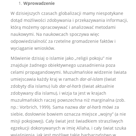
Wprowadzenie
W dzisiejszych czasach globalizacji mamy niespotykane
dotąd możliwości zdobywania i przekazywania informacji,
którą możemy opracowywać i analizować metodami
naukowymi. Na naukowcach spoczywa więc
odpowiedzialność za rzetelne gromadzenie faktów i
wyciąganie wniosków.
Mówienie dzisiaj o islamie jako „religii pokoju” nie
znajduje żadnego obiektywnego uzasadnienia poza
celami propagandowymi. Muzułmańskie widzenie świata
umiejscawia każdy kraj w ramach
dar-al-islam
(świat
zdobyty dla islamu) lub
dar-al-harb
(świat aktualnie
zdobywany dla islamu), i wizja ta jest w krajach
muzułmańskich raczej powszechna niż marginalna (zob.
np.: Vorbrich, 1999). Sama nazwa
dar al-harb
mówi za
siebie, dosłownie bowiem oznacza miejsce „wojny” (a nie
misji pokojowej). Cały świat jest świadkiem straszliwych
egzekucji dokonywanych w imię Allaha, i cały świat szuka
wyjaśnienia, jak jest możliwe takie barbarzyństwo w