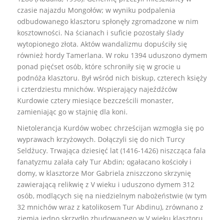
czasie najazdu Mongołów; w wyniku podpalenia
odbudowanego klasztoru spłonęły zgromadzone w nim
kosztowności. Na ścianach i suficie pozostały ślady
wytopionego złota. Aktów wandalizmu dopuściły się
również hordy Tamerlana. W roku 1394 uduszono dymem
ponad pięćset osób, które schroniły się w grocie u
podnóża klasztoru. Był wśród nich biskup, czterech księży
i czterdziestu mnichów. Wspierający najeźdźców
Kurdowie cztery miesiące bezcześcili monaster,
zamieniając go w stajnię dla koni.
Nietolerancja Kurdów wobec chrześcijan wzmogła się po
wyprawach krzyżowych. Dołączyli się do nich Turcy
Seldżucy. Trwająca dziesięć lat (1416-1426) niszcząca fala
fanatyzmu zalała cały Tur Abdin; ogałacano kościoły i
domy, w klasztorze Mor Gabriela zniszczono skrzynię
zawierającą relikwię z V wieku i uduszono dymem 312
osób, modlących się na niedzielnym nabożeństwie (w tym
32 mnichów wraz z katolikosem Tur Abdinu), zrównano z
ziemią jedno skrzydło zbudowanego w V wieku klasztoru