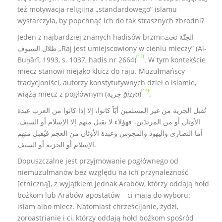
też motywacja religijna „standardowego” islamu
wystarczyła, by popchnąć ich do tak strasznych zbrodni?
Jeden z najbardziej znanych hadisów brzmi:الجنّة تحت
ظلال السيوف „Raj jest umiejscowiony w cieniu mieczy” (Al-
[13]
Buẖārī, 1993, s. 1037, hadis nr 2664)
. W tym kontekście
miecz stanowi niejako klucz do raju. Muzułmańscy
tradycjoniści, autorzy konstytutywnych dzieł o islamie,
[14]
wiążą miecz z pogłównym (جزية
ǧizya
)
.
تُقبل الجزية من غير المسلمين أيّاً كانوا، إلا إذا كانوا من العرب عبدة
الأوثان أو من المرتدّين، فهؤلاء لا يقبل منهم إلا الإسلام أو السيف.
أما النصارى واليهود والمجوس وعبدة الأوثان من العجم فيُقبل منهم
الإسلام أو الجزية أو السيف.
Dopuszczalne jest przyjmowanie pogłównego od
niemuzułmanów bez względu na ich przynależność
[etniczną], z wyjątkiem jednak Arabów, którzy oddają hołd
bożkom lub Arabów-apostatów – ci mają do wyboru:
islam albo miecz. Natomiast chrześcijanie, żydzi,
zoroastrianie i ci, którzy oddają hołd bożkom spośród