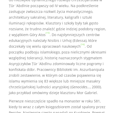
Ṭūr ʻAbdīnie począwszy od IV wieku. Na podkreślenie
zasługuje zwłaszcza rozkwit życia monastycznego,
architektury sakralnej, literatury, kaligrafii i sztuki
iluminacji rękopisów. Klasztory i szkoły były tak gęsto
rozsiane, że trudno znaleźć gdzie indziej podobny region,
[15]
z wyjątkiem Góry Atos
. Do najsłynniejszych centrów
edukacyjnych należały Nisibis i Urhoj (Edessa), które
[16]
doczekały się wielu opracowań naukowych
. Od
początku podboju islamskiego, poza nielicznymi okresami
względnej tolerancji, historię naznaczonych stygmatem
Asyryjczyków Ṭūr ʻAbdīnu zdominowały liczne pogromy i
konfiskata dóbr. Pracownicy Biblioteki im. Aszurbanipala
zrobili zestawienie, w którym od czasów pojawienia się
islamu wymienia się 83 większe lub mniejsze masakry
chrześcijańskiej ludności asyryjskiej (
Genocides…
, 2000).
Jako przykład omówimy dzieje klasztoru Mor Gabriel.
Pierwsze nieszczęście spadło na monaster w roku 581,
kiedy to wraz z całym księgozbiorem został spalony przez
Persów. Następnie często napadali go Kurdowie. Poemat,