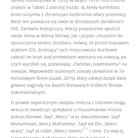
okresu ludobójstwa w Turcji w latach 1915-1920 można
znaleźć w Tabeli 2 poniżej (rozdz. 4), kiedy konfiskata
broni uczyniła z chrześcijan bezbronne ofiary przemocy.
Wzór ten powtarza się także w dzisiejszych zbrodniach
ISIS. Zarówno Asyryjczycy, którzy pospiesznie opuścili
swoje domy w dolinę Niniwy, jak i Jezydzi zmuszeni do
opuszczenia terenu Sindżaru, mówią, że przed masowym
atakiem ISIS „broniący” tych miejscowości Kurdowie
zabrali im broń pod pretekstem wymiany na nowszą, po
czym wycofali się, pozwalając „Państwu islamskiemu” na
inwazję. Wypowiedzi ocalonych zostały utrwalone w 10-
minutowym filmie (Saadi, 2015), który zdobył dotąd dwie
główne nagrody na dwóch festiwalach krótkich filmów
dokumentalnych.
O prawie organicznym związku miecza z islamem mogą
wreszcie świadczyć spotykane u muzułmanów imiona
jednoczłonowe: Sayf „Miecz” oraz dwuczłonowe: Sayf
Muhammad „Miecz Mahometa”, Sayf ed-Dīn „Miecz
[12]
wiary”, Sayf al-Islām „Miecz islamu”
i inne. Co więcej,
legendarnemu bohaterowi, który miał walczyć o