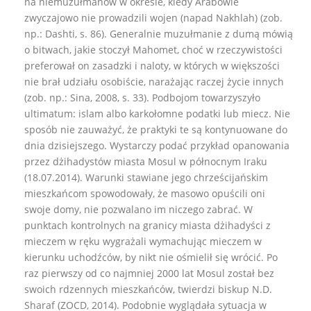
na niemuzułmanów w okresie, kiedy Arabowie
zwyczajowo nie prowadzili wojen (napad Nakhlah) (zob.
np.: Dashti, s. 86). Generalnie muzułmanie z dumą mówią
o bitwach, jakie stoczył Mahomet, choć w rzeczywistości
preferował on zasadzki i naloty, w których w większości
nie brał udziału osobiście, narażając raczej życie innych
(zob. np.: Sina, 2008, s. 33). Podbojom towarzyszyło
ultimatum: islam albo karkołomne podatki lub miecz. Nie
sposób nie zauważyć, że praktyki te są kontynuowane do
dnia dzisiejszego. Wystarczy podać przykład opanowania
przez dżihadystów miasta Mosul w północnym Iraku
(18.07.2014). Warunki stawiane jego chrześcijańskim
mieszkańcom spowodowały, że masowo opuścili oni
swoje domy, nie pozwalano im niczego zabrać. W
punktach kontrolnych na granicy miasta dżihadyści z
mieczem w ręku wygrażali wymachując mieczem w
kierunku uchodźców, by nikt nie ośmielił się wrócić. Po
raz pierwszy od co najmniej 2000 lat Mosul został bez
swoich rdzennych mieszkańców, twierdzi biskup N.D.
Sharaf (ZOCD, 2014). Podobnie wyglądała sytuacja w