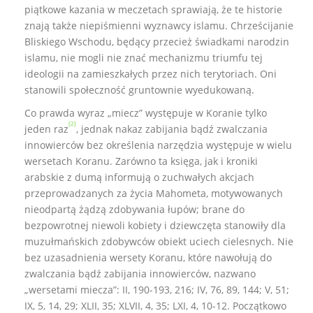
piątkowe kazania w meczetach sprawiają, że te historie
znają także niepiśmienni wyznawcy islamu. Chrześcijanie
Bliskiego Wschodu, będący przecież świadkami narodzin
islamu, nie mogli nie znać mechanizmu triumfu tej
ideologii na zamieszkałych przez nich terytoriach. Oni
stanowili społeczność gruntownie wyedukowaną.
Co prawda wyraz „miecz” występuje w Koranie tylko
[2]
jeden raz
, jednak nakaz zabijania bądź zwalczania
innowierców bez określenia narzędzia występuje w wielu
wersetach Koranu. Zarówno ta księga, jak i kroniki
arabskie z dumą informują o zuchwałych akcjach
przeprowadzanych za życia Mahometa, motywowanych
nieodpartą żądzą zdobywania łupów; brane do
bezpowrotnej niewoli kobiety i dziewczęta stanowiły dla
muzułmańskich zdobywców obiekt uciech cielesnych. Nie
bez uzasadnienia wersety Koranu, które nawołują do
zwalczania bądź zabijania innowierców, nazwano
„wersetami miecza”: II, 190-193, 216; IV, 76, 89, 144; V, 51;
IX, 5, 14, 29; XLII, 35; XLVII, 4, 35; LXI, 4, 10-12. Początkowo