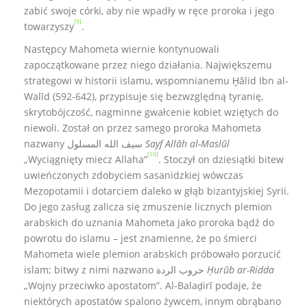
zabić swoje córki, aby nie wpadły w ręce proroka i jego
[9]
towarzyszy
.
Następcy Mahometa wiernie kontynuowali
zapoczątkowane przez niego działania. Największemu
strategowi w historii islamu, wspomnianemu Ḫālid Ibn al-
Walīd (592-642), przypisuje się bezwzględną tyranię,
skrytobójczość, nagminne gwałcenie kobiet wziętych do
niewoli. Został on przez samego proroka Mahometa
nazwany سيف الله المسلول
Sayf Allāh al-Maslūl
[10]
„Wyciągnięty miecz Allaha”
. Stoczył on dziesiątki bitew
uwieńczonych zdobyciem sasanidzkiej wówczas
Mezopotamii i dotarciem daleko w głąb bizantyjskiej Syrii.
Do jego zasług zalicza się zmuszenie licznych plemion
arabskich do uznania Mahometa jako proroka bądź do
powrotu do islamu – jest znamienne, że po śmierci
Mahometa wiele plemion arabskich próbowało porzucić
islam; bitwy z nimi nazwano حروب الردة
Ḥurūb ar-Ridda
„Wojny przeciwko apostatom”. Al-Balaḏirī podaje, że
niektórych apostatów spalono żywcem, innym obrąbano