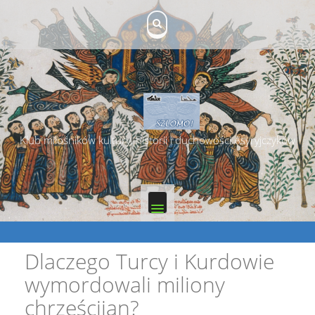
Skip
to
content
Klub miłośników kultury, historii i duchowości Asyryjczyków
Dlaczego Turcy i Kurdowie
wymordowali miliony
chrześcijan?