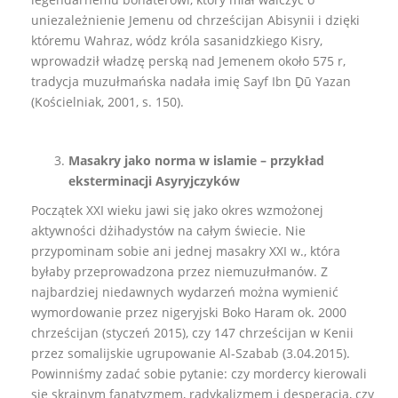
uniezależnienie Jemenu od chrześcijan Abisynii i dzięki
któremu Wahraz, wódz króla sasanidzkiego Kisry,
wprowadził władzę perską nad Jemenem około 575 r,
tradycja muzułmańska nadała imię Sayf Ibn Ḏū Yazan
(Kościelniak, 2001, s. 150).
Masakry jako norma w islamie – przykład
eksterminacji Asyryjczyków
Początek XXI wieku jawi się jako okres wzmożonej
aktywności dżihadystów na całym świecie. Nie
przypominam sobie ani jednej masakry XXI w., która
byłaby przeprowadzona przez niemuzułmanów. Z
najbardziej niedawnych wydarzeń można wymienić
wymordowanie przez nigeryjski Boko Haram ok. 2000
chrześcijan (styczeń 2015), czy 147 chrześcijan w Kenii
przez somalijskie ugrupowanie Al-Szabab (3.04.2015).
Powinniśmy zadać sobie pytanie: czy mordercy kierowali
się skrajnym fanatyzmem, radykalizmem i desperacją, czy