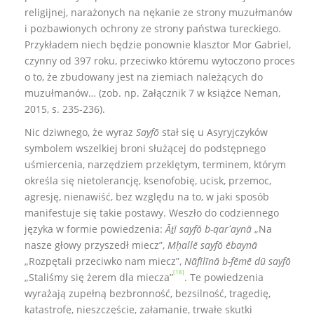
religijnej, narażonych na nękanie ze strony muzułmanów
i pozbawionych ochrony ze strony państwa tureckiego.
Przykładem niech będzie ponownie klasztor Mor Gabriel,
czynny od 397 roku, przeciwko któremu wytoczono proces
o to, że zbudowany jest na ziemiach należących do
muzułmanów… (zob. np. Załącznik 7 w książce Neman,
2015, s. 235-236).
Nic dziwnego, że wyraz
Sayfō
stał się u Asyryjczyków
symbolem wszelkiej broni służącej do podstępnego
uśmiercenia, narzędziem przeklętym, terminem, którym
określa się nietolerancję, ksenofobię, ucisk, przemoc,
agresję, nienawiść, bez względu na to, w jaki sposób
manifestuje się takie postawy. Weszło do codziennego
języka w formie powiedzenia:
Āṯī sayfō b-qarʻaynā
„Na
nasze głowy przyszedł miecz”,
Mḥallē sayfō ēbaynā
„Rozpętali przeciwko nam miecz”,
Nāfīlīnā b-fēmē dū sayfō
[18]
„Staliśmy się żerem dla miecza”
. Te powiedzenia
wyrażają zupełną bezbronność, bezsilność, tragedię,
katastrofę, nieszczęście, załamanie, trwałe skutki