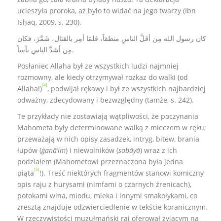
ucieszyła proroka, aż było to widać na jego twarzy (Ibn
Isḥāq, 2009, s. 230).
كان رسول الله مِن أقلَّ الناسِ منطقاً، فلمّا أمِر بالقتال، شَمَّرَ، فكان
مِن أشدَّ الناسِ بأساً.
Posłaniec Allaha był ze wszystkich ludzi najmniej
rozmowny, ale kiedy otrzymywał rozkaz do walki (od
[4]
Allaha!)
, podwijał rękawy i był ze wszystkich najbardziej
odważny, zdecydowany i bezwzględny (tamże, s. 242).
Te przykłady nie zostawiają wątpliwości, że poczynania
Mahometa były determinowane walką z mieczem w ręku;
przeważają w nich opisy zasadzek, intryg, bitew, brania
łupów (
ġanāʼim
) i niewolników (
sabāyā
) wraz z ich
podziałem (Mahometowi przeznaczona była jedna
[5]
piąta
!). Treść niektórych fragmentów stanowi komiczny
opis raju z hurysami (nimfami o czarnych źrenicach),
potokami wina, miodu, mleka i innymi smakołykami, co
zresztą znajduje odzwierciedlenie w tekście koranicznym.
W rzeczywistości muzułmański raj oferował żyjącym na