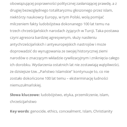
obowiązującej poprawności politycznej zasłaniającej prawdę, a z
drugiej bezwzględnego totalitaryzmu głoszonego przez islam,
niektórzy naukowcy Europy, w tym Polski, wolą pomijać
milczeniem fakty ludobójstwa dokonanego 100 lat temu na
trzech chrześcijańskich narodach żyjących w Turcji. Taka postawa
czyni agresora bardziej agresywnym, służy nasileniu
antychrześcijańskich i antyeuropejskich nastrojów i może
doprowadzić do wyrugowania ze swojej historycznej ziemi
narodów o znaczącym wkładzie cywilizacyjnym i zniknięcia całego
ich dorobku. Wydarzenia ostatnich lat nie zostawiają wątpliwości,
że dzisiejsze tzw. „Państwo Islamskie” kontynuuje to, co nie
zostało dokończone 100 lat temu – eksterminację ludności
niemuzułmańskiej.
Słowa kluczowe:
ludobójstwo, etyka, przemilczenie, islam,
chrześcijaństwo
Key words
: genocide, ethics, concealment, Islam, Christianity