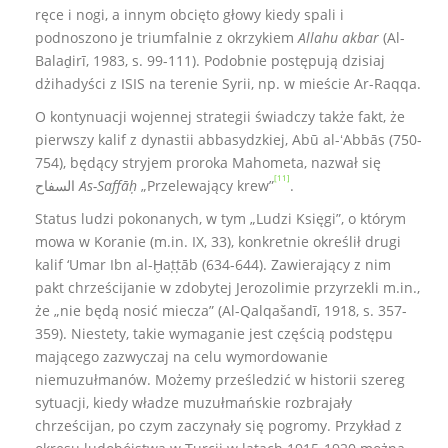
ręce i nogi, a innym obcięto głowy kiedy spali i
podnoszono je triumfalnie z okrzykiem
Allahu akbar
(Al-
Balaḏirī, 1983, s. 99-111). Podobnie postępują dzisiaj
dżihadyści z ISIS na terenie Syrii, np. w mieście Ar-Raqqa.
O kontynuacji wojennej strategii świadczy także fakt, że
pierwszy kalif z dynastii abbasydzkiej, Abū al-ʻAbbās (750-
754), będący stryjem proroka Mahometa, nazwał się
[11]
السفاح
As-Saffāḥ
„Przelewający krew”
.
Status ludzi pokonanych, w tym „Ludzi Księgi”, o którym
mowa w Koranie (m.in. IX, 33), konkretnie określił drugi
kalif ‘Umar Ibn al-Ḫaṭṭāb (634-644). Zawierający z nim
pakt chrześcijanie w zdobytej Jerozolimie przyrzekli m.in.,
że „nie będą nosić miecza” (Al-Qalqašandī, 1918, s. 357-
359). Niestety, takie wymaganie jest częścią podstępu
mającego zazwyczaj na celu wymordowanie
niemuzułmanów. Możemy prześledzić w historii szereg
sytuacji, kiedy władze muzułmańskie rozbrajały
chrześcijan, po czym zaczynały się pogromy. Przykład z