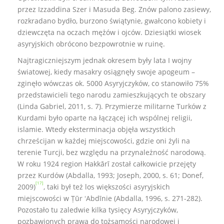
przez Izzaddina Szer i Masuda Beg. Znów palono zasiewy,
rozkradano bydło, burzono świątynie, gwałcono kobiety i
dziewczęta na oczach mężów i ojców. Dziesiątki wiosek
asyryjskich obrócono bezpowrotnie w ruinę.
Najtragiczniejszym jednak okresem były lata I wojny
światowej, kiedy masakry osiągnęły swoje apogeum –
zginęło wówczas ok. 5000 Asyryjczyków, co stanowiło 75%
przedstawicieli tego narodu zamieszkujących te obszary
(Linda Gabriel, 2011, s. 7). Przymierze militarne Turków z
Kurdami było oparte na łączącej ich wspólnej religii,
islamie. Wtedy eksterminacja objęła wszystkich
chrześcijan w każdej miejscowości, gdzie oni żyli na
terenie Turcji, bez względu na przynależność narodową.
W roku 1924 region Hakkārī został całkowicie przejęty
przez Kurdów (Abdalla, 1993; Joseph, 2000, s. 61; Donef,
[17]
2009)
, taki był też los większości asyryjskich
miejscowości w Ṭūr ʻAbdīnie (Abdalla, 1996, s. 271-282).
Pozostało tu zaledwie kilka tysięcy Asyryjczyków,
pozbawionych prawa do tożsamości narodowej i