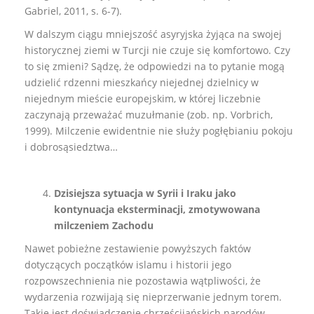
Gabriel, 2011, s. 6-7).
W dalszym ciągu mniejszość asyryjska żyjąca na swojej
historycznej ziemi w Turcji nie czuje się komfortowo. Czy
to się zmieni? Sądzę, że odpowiedzi na to pytanie mogą
udzielić rdzenni mieszkańcy niejednej dzielnicy w
niejednym mieście europejskim, w której liczebnie
zaczynają przeważać muzułmanie (zob. np. Vorbrich,
1999). Milczenie ewidentnie nie służy pogłębianiu pokoju
i dobrosąsiedztwa…
Dzisiejsza sytuacja w Syrii i Iraku jako
kontynuacja eksterminacji, zmotywowana
milczeniem Zachodu
Nawet pobieżne zestawienie powyższych faktów
dotyczących początków islamu i historii jego
rozpowszechnienia nie pozostawia wątpliwości, że
wydarzenia rozwijają się nieprzerwanie jednym torem.
Takie jest doświadczenie chrześcijańskich narodów