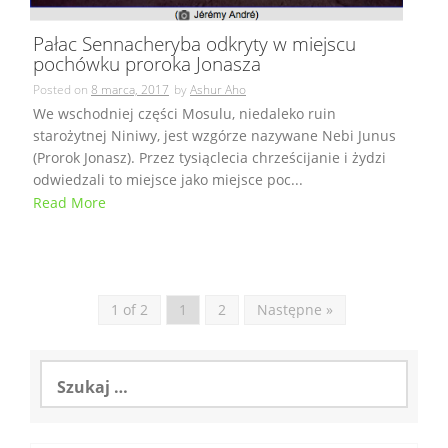
Pałac Sennacheryba odkryty w miejscu
pochówku proroka Jonasza
Posted on
8 marca, 2017
by
Ashur Aho
We wschodniej części Mosulu, niedaleko ruin
starożytnej Niniwy, jest wzgórze nazywane Nebi Junus
(Prorok Jonasz). Przez tysiąclecia chrześcijanie i żydzi
odwiedzali to miejsce jako miejsce poc...
Read More
1 of 2
1
2
Następne »
Szukaj: