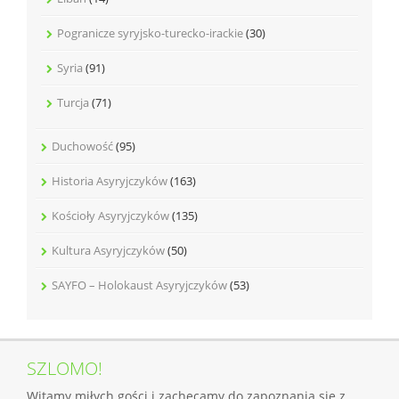
Pogranicze syryjsko-turecko-irackie
(30)
Syria
(91)
Turcja
(71)
Duchowość
(95)
Historia Asyryjczyków
(163)
Kościoły Asyryjczyków
(135)
Kultura Asyryjczyków
(50)
SAYFO – Holokaust Asyryjczyków
(53)
SZLOMO!
Witamy miłych gości i zachęcamy do zapoznania się z