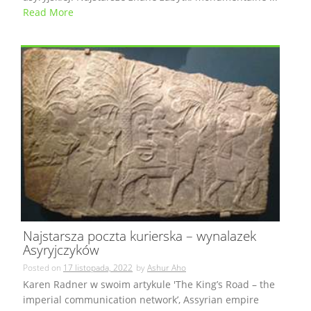
Read More
Najstarsza poczta kurierska – wynalazek
Asyryjczyków
Posted on
17 listopada, 2022
by
Ashur Aho
Karen Radner w swoim artykule 'The King’s Road – the
imperial communication network’, Assyrian empire