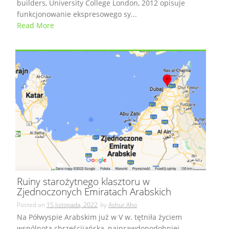
builders, University College London, 2012 opisuje
funkcjonowanie ekspresowego sy...
Read More
Ruiny starożytnego klasztoru w
Zjednoczonych Emiratach Arabskich
Posted on
15 listopada, 2022
by
Ashur Aho
Na Półwyspie Arabskim już w V w. tętniła życiem
wspólnota chrześcijańska, najprawdopodobniej