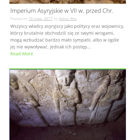
Imperium Asyryjskie w VII w. przed Chr.
Posted on
16 maja, 2017
by
Ashur Aho
Wszyscy władcy asyryjscy jako politycy oraz wojownicy,
którzy brutalnie obchodzili się ze swymi wrogami,
mogą wzbudzać bardzo mało sympatii, albo w ogóle
jej nie wywoływać. Jednak ich postęp...
Read More