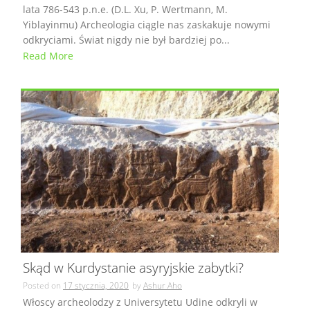
lata 786-543 p.n.e. (D.L. Xu, P. Wertmann, M.
Yiblayinmu) Archeologia ciągle nas zaskakuje nowymi
odkryciami. Świat nigdy nie był bardziej po...
Read More
Skąd w Kurdystanie asyryjskie zabytki?
Posted on
17 stycznia, 2020
by
Ashur Aho
Włoscy archeolodzy z Universytetu Udine odkryli w