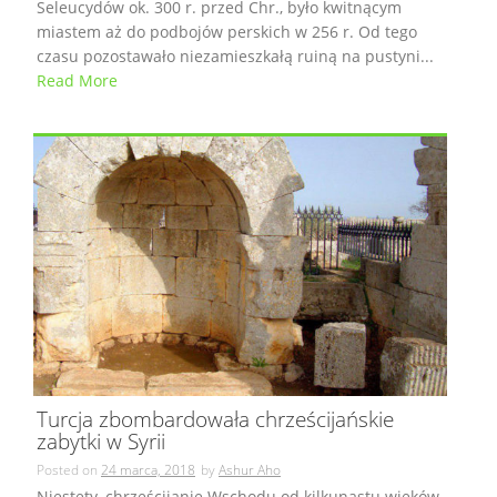
Seleucydów ok. 300 r. przed Chr., było kwitnącym
miastem aż do podbojów perskich w 256 r. Od tego
czasu pozostawało niezamieszkałą ruiną na pustyni...
Read More
Turcja zbombardowała chrześcijańskie
zabytki w Syrii
Posted on
24 marca, 2018
by
Ashur Aho
Niestety, chrześcijanie Wschodu od kilkunastu wieków