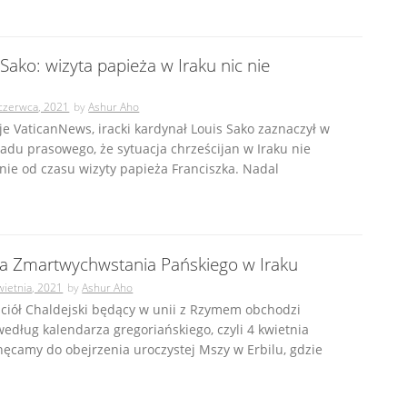
Sako: wizyta papieża w Iraku nic nie
czerwca, 2021
by
Ashur Aho
je VaticanNews, iracki kardynał Louis Sako zaznaczył w
adu prasowego, że sytuacja chrześcijan w Iraku nie
nie od czasu wizyty papieża Franciszka. Nadal
ja Zmartwychwstania Pańskiego w Iraku
wietnia, 2021
by
Ashur Aho
ciół Chaldejski będący w unii z Rzymem obchodzi
edług kalendarza gregoriańskiego, czyli 4 kwietnia
hęcamy do obejrzenia uroczystej Mszy w Erbilu, gdzie