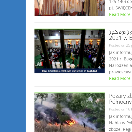
125-140) op
pt. ŚWIĘCE
Read More
ܒܪܝܟ݂ܐ ܡܘܠܕܐ Bricho mawlodo! B
2021 w B
Posted on
25 
Jak inform
2021 r. Bag
Narodzenia.
prawosławny
Read More
Pożary z
Północny
Posted on
18 
Jak informu
Nahla w Pół
zboże. Regi