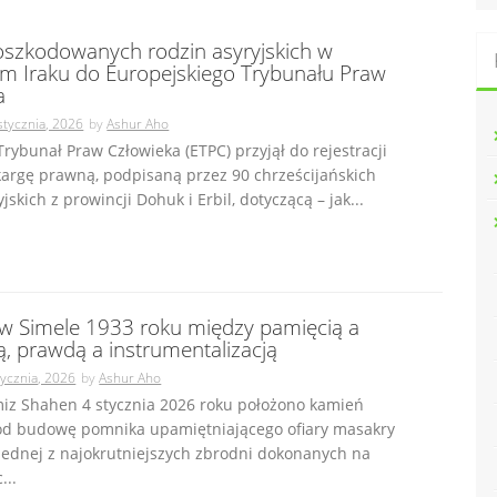
szkodowanych rodzin asyryjskich w
m Iraku do Europejskiego Trybunału Praw
a
stycznia, 2026
by
Ashur Aho
Trybunał Praw Człowieka (ETPC) przyjął do rejestracji
kargę prawną, podpisaną przez 90 chrześcijańskich
jskich z prowincji Dohuk i Erbil, dotyczącą – jak...
w Simele 1933 roku między pamięcią a
ą, prawdą a instrumentalizacją
tycznia, 2026
by
Ashur Aho
miz Shahen 4 stycznia 2026 roku położono kamień
od budowę pomnika upamiętniającego ofiary masakry
jednej z najokrutniejszych zbrodni dokonanych na
...