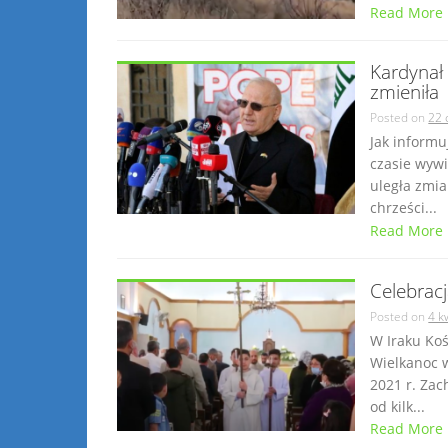
Read More
Kardynał 
zmieniła
Posted on
22 
Jak informu
czasie wywi
uległa zmia
chrześci...
Read More
Celebrac
Posted on
4 k
W Iraku Koś
Wielkanoc w
2021 r. Zac
od kilk...
Read More