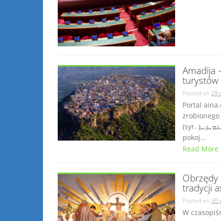
Amadija –
turystów
Posted on
29 
Portal aina
zrobionego 
(syr. ܥܡܝܕܝܐ Amadija) w Pólnocnym Iraku, podobno słynącego z
pokoj...
Read More
Obrzędy 
tradycji a
Posted on
30 
W czasopiśm