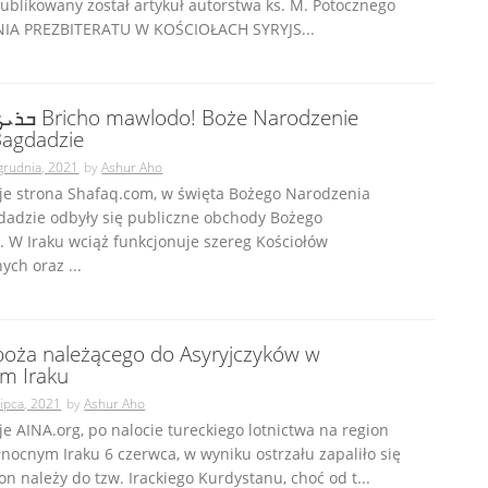
ublikowany został artykuł autorstwa ks. M. Potocznego
NIA PREZBITERATU W KOŚCIOŁACH SYRYJS...
oże Narodzenie
agdadzie
grudnia, 2021
by
Ashur Aho
uje strona Shafaq.com, w święta Bożego Narodzenia
dadzie odbyły się publiczne obchody Bożego
 W Iraku wciąż funkcjonuje szereg Kościołów
ch oraz ...
boża należącego do Asyryjczyków w
m Iraku
lipca, 2021
by
Ashur Aho
je AINA.org, po nalocie tureckiego lotnictwa na region
nocnym Iraku 6 czerwca, w wyniku ostrzału zapaliło się
on należy do tzw. Irackiego Kurdystanu, choć od t...