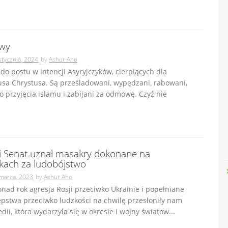
iwy
stycznia, 2024
by
Ashur Aho
o postu w intencji Asyryjczyków, cierpiących dla
usa Chrystusa. Są prześladowani, wypędzani, rabowani,
 przyjęcia islamu i zabijani za odmowę. Czyż nie
i Senat uznał masakry dokonane na
ykach za ludobójstwo
marca, 2023
by
Ashur Aho
nad rok agresja Rosji przeciwko Ukrainie i popełniane
pstwa przeciwko ludzkości na chwilę przesłoniły nam
dii, która wydarzyła się w okresie I wojny światow...