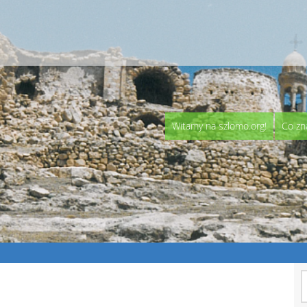
Witamy na szlomo.org!
Co zn
S