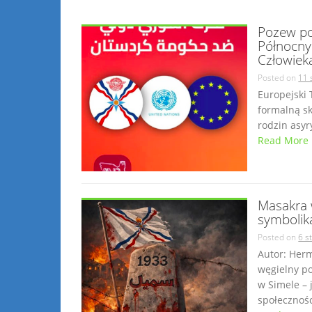
Pozew po
Północny
Człowiek
Posted on
11 
Europejski 
formalną s
rodzin asyry
Read More
Masakra 
symbolik
Posted on
6 s
Autor: Her
węgielny p
w Simele – 
społecznośc