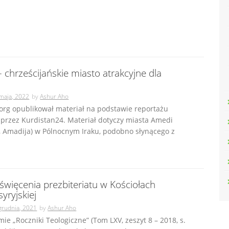
 chrześcijańskie miasto atrakcyjne dla
maja, 2022
by
Ashur Aho
.org opublikował materiał na podstawie reportażu
przez Kurdistan24. Materiał dotyczy miasta Amedi
święcenia prezbiteriatu w Kościołach
syryjskiej
grudnia, 2021
by
Ashur Aho
ie „Roczniki Teologiczne” (Tom LXV, zeszyt 8 – 2018, s.