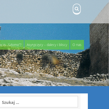
aczy „Szlomo”?
Asyryjczycy – dalecy i bliscy
O nas
zukaj: