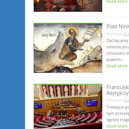
Read More
Post Nin
Posted on
21 
Zachęcamy d
imienia Jez
zmuszani do
powinn...
Read More
Francusk
Asyryjcz
Posted on
10 
Trwająca po
tam przestę
ogrom trage
Read More