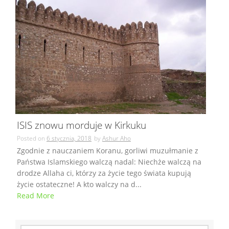
ISIS znowu morduje w Kirkuku
Posted on
6 stycznia, 2018
by
Ashur Aho
Zgodnie z nauczaniem Koranu, gorliwi muzułmanie z
Państwa Islamskiego walczą nadal: Niechże walczą na
drodze Allaha ci, którzy za życie tego świata kupują
życie ostateczne! A kto walczy na d...
Read More