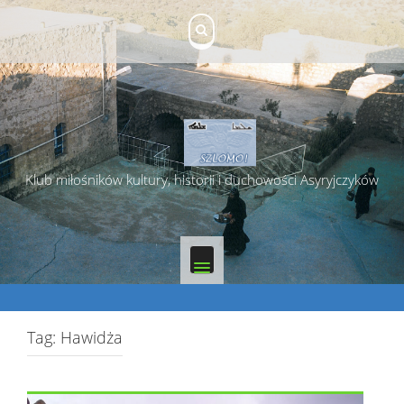
Skip
to
content
Klub miłośników kultury, historii i duchowości Asyryjczyków
Tag:
Hawidża