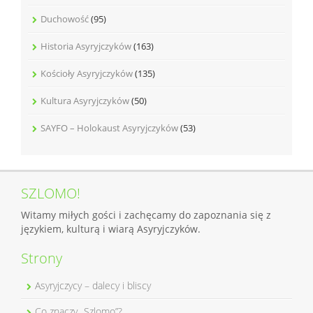
Duchowość
(95)
Historia Asyryjczyków
(163)
Kościoły Asyryjczyków
(135)
Kultura Asyryjczyków
(50)
SAYFO – Holokaust Asyryjczyków
(53)
SZLOMO!
Witamy miłych gości i zachęcamy do zapoznania się z
językiem, kulturą i wiarą Asyryjczyków.
Strony
Asyryjczycy – dalecy i bliscy
Co znaczy „Szlomo”?