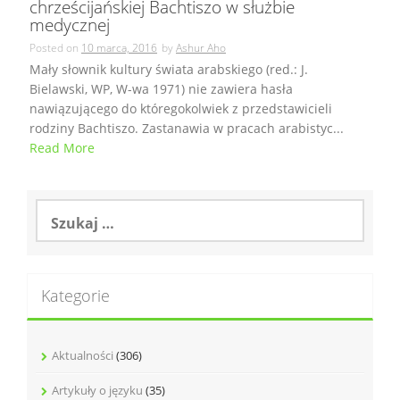
chrześcijańskiej Bachtiszo w służbie
medycznej
Posted on
10 marca, 2016
by
Ashur Aho
Mały słownik kultury świata arabskiego (red.: J.
Bielawski, WP, W-wa 1971) nie zawiera hasła
nawiązującego do któregokolwiek z przedstawicieli
rodziny Bachtiszo. Zastanawia w pracach arabistyc...
Read More
Szukaj:
Kategorie
Aktualności
(306)
Artykuły o języku
(35)