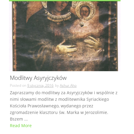
Modlitwy Asyryjczyków
Posted on
9 stycznia, 2016
by
Ashur Aho
Zapraszamy do modlitwy za Asyryjczyków i wspólnie z
nimi słowami modlitw z modlitewnika Syriackiego
Kościoła Prawosławnego, wydanego przez
zgromadzenie klasztoru św. Marka w Jerozolimie.
Bszem ...
Read More