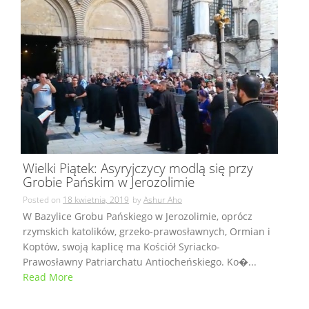
Wielki Piątek: Asyryjczycy modlą się przy
Grobie Pańskim w Jerozolimie
Posted on
18 kwietnia, 2019
by
Ashur Aho
W Bazylice Grobu Pańskiego w Jerozolimie, oprócz
rzymskich katolików, grzeko-prawosławnych, Ormian i
Koptów, swoją kaplicę ma Kościół Syriacko-
Prawosławny Patriarchatu Antiocheńskiego. Ko�...
Read More