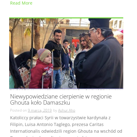
Read More
Niewypowiedziane cierpienie w regionie
Ghouta koło Damaszku
Posted on
9 marca, 2019
by
Ashur Aho
Katoliccy prałaci Syrii w towarzystwie kardynała z
Filipin, Luisa Antonio Taglego, prezesa Caritas
Internationalis odwiedzili region Ghouta na wschód od