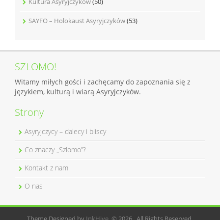
Kultura Asyryjczyków
(50)
SAYFO – Holokaust Asyryjczyków
(53)
SZLOMO!
Witamy miłych gości i zachęcamy do zapoznania się z
językiem, kulturą i wiarą Asyryjczyków.
Strony
Asyryjczycy – dalecy i bliscy
Co znaczy „Szlomo”?
Kontakt z nami
O nas
Theme Designed by
InkHive
.
© 2026 . All Rights Reserved.