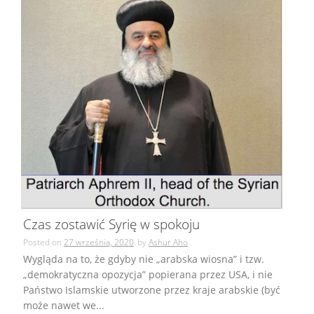
Czas zostawić Syrię w spokoju
Posted on
27 września, 2020
by
Ashur Aho
Wygląda na to, że gdyby nie „arabska wiosna” i tzw.
„demokratyczna opozycja” popierana przez USA, i nie
Państwo Islamskie utworzone przez kraje arabskie (być
może nawet we...