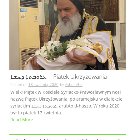
ܥܪܘܒܬܐ ܕܚܫܐ – Piątek Ukrzyżowania
Posted on
18 kwietnia, 2020
by
Ashur Aho
Wielki Piątek w Kościele Syriacko-Prawosławnym nosi
nazwę Piątek Ukrzyżowania, po aramejsku w dialekcie
syriackim ܥܪܘܒܬܐ ܕܚܫܐ arubto d-haszo. W roku 2020
był to piątek 17 kwietnia....
Read More