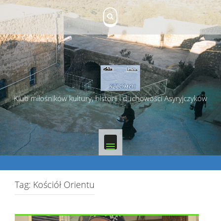
Skip
to
content
Klub miłośników kultury, historii i duchowości Asyryjczyków
Tag:
Kościół Orientu