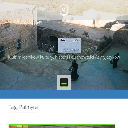
Skip
to
content
Klub miłośników kultury, historii i duchowości Asyryjczyków
Tag:
Palmyra