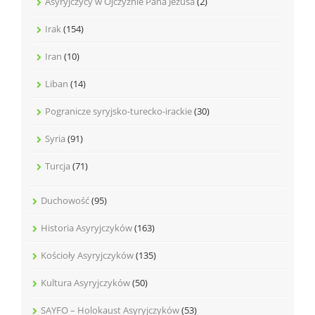
Asyryjczycy w Ojczyźnie Pana Jezusa
(2)
Irak
(154)
Iran
(10)
Liban
(14)
Pogranicze syryjsko-turecko-irackie
(30)
Syria
(91)
Turcja
(71)
Duchowość
(95)
Historia Asyryjczyków
(163)
Kościoły Asyryjczyków
(135)
Kultura Asyryjczyków
(50)
SAYFO – Holokaust Asyryjczyków
(53)