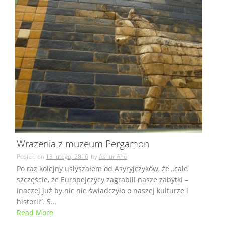
Wrażenia z muzeum Pergamon
Posted on
13 lutego, 2016
by
Ashur Aho
Po raz kolejny usłyszałem od Asyryjczyków, że „całe
szczęście, że Europejczycy zagrabili nasze zabytki –
inaczej już by nic nie świadczyło o naszej kulturze i
historii”. S...
Read More