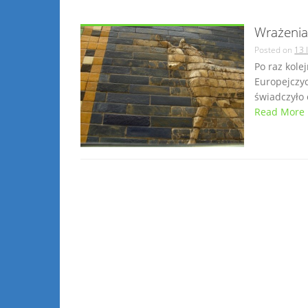
Wrażeni
Posted on
13 
Po raz kole
Europejczyc
świadczyło o
Read More