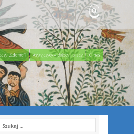
aczy „Szlomo”?
Asyryjczycy – dalecy i bliscy
O nas
zukaj: