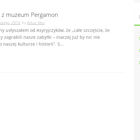
a z muzeum Pergamon
lutego, 2016
by
Ashur Aho
jny usłyszałem od Asyryjczyków, że „całe szczęście, że
y zagrabili nasze zabytki – inaczej już by nic nie
 naszej kulturze i historii”. S...