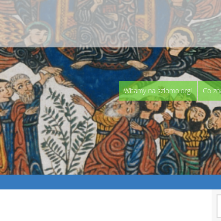
Witamy na szlomo.org!
Co zn
S