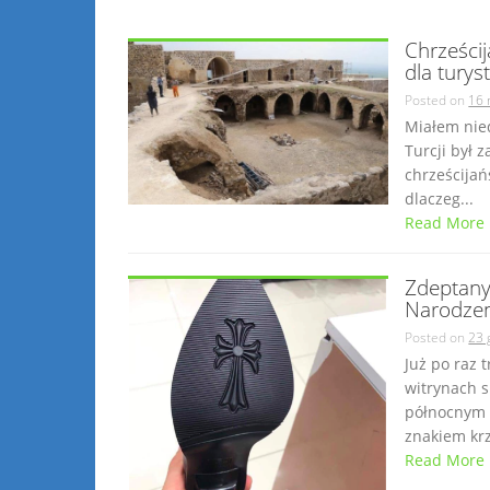
Chrześci
dla turys
Posted on
16 
Miałem nie
Turcji był 
chrześcijańs
dlaczeg...
Read More
Zdeptany 
Narodzen
Posted on
23 
Już po raz 
witrynach 
północnym 
znakiem krz
Read More