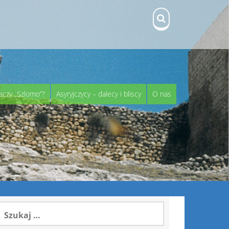
aczy „Szlomo”?
Asyryjczycy – dalecy i bliscy
O nas
zukaj: