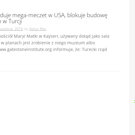
uduje mega-meczet w USA, blokuje budowę
 w Turcji
kwietnia, 2016
by
Ashur Aho
kościół Maryi Matki w Kayseri, używany dotąd jako sala
 w planach jest zrobienie z niego muzeum albo
w.gatestoneinstitute.org informuje, że: Turecki rząd