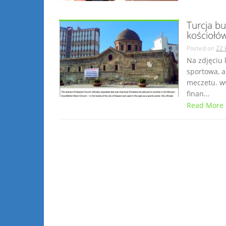
Turcja b
kościołów
Posted on
22 
Na zdjęciu 
sportowa, a
meczetu. ww
finan...
Read More