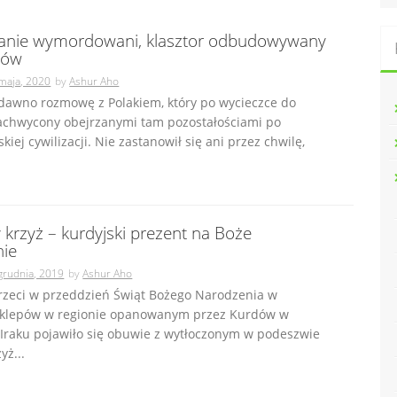
janie wymordowani, klasztor odbudowywany
tów
maja, 2020
by
Ashur Aho
dawno rozmowę z Polakiem, który po wycieczce do
zachwycony obejrzanymi tam pozostałościami po
kiej cywilizacji. Nie zastanowił się ani przez chwilę,
krzyż – kurdyjski prezent na Boże
ie
grudnia, 2019
by
Ashur Aho
trzeci w przeddzień Świąt Bożego Narodzenia w
sklepów w regionie opanowanym przez Kurdów w
Iraku pojawiło się obuwie z wytłoczonym w podeszwie
yż...