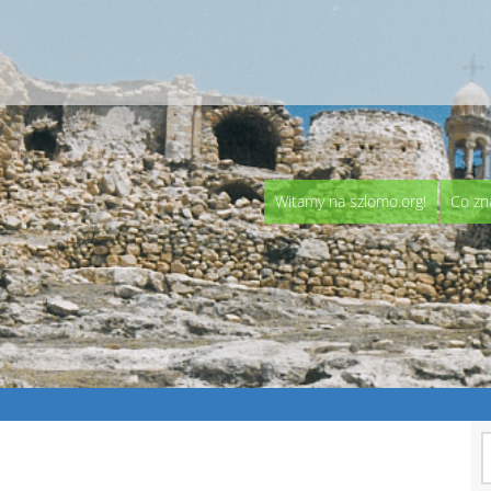
Witamy na szlomo.org!
Co zn
S