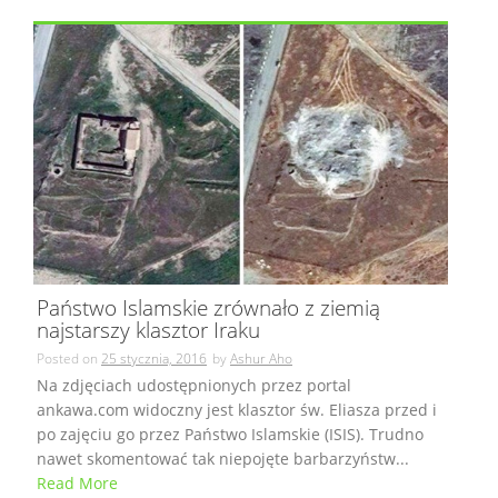
Państwo Islamskie zrównało z ziemią
najstarszy klasztor Iraku
Posted on
25 stycznia, 2016
by
Ashur Aho
Na zdjęciach udostępnionych przez portal
ankawa.com widoczny jest klasztor św. Eliasza przed i
po zajęciu go przez Państwo Islamskie (ISIS). Trudno
nawet skomentować tak niepojęte barbarzyństw...
Read More