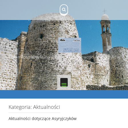
Skip
to
content
Klub miłośników kultury, historii i duchowości Asyryjczyków
Kategoria:
Aktualności
Aktualności dotyczące Asyryjczyków