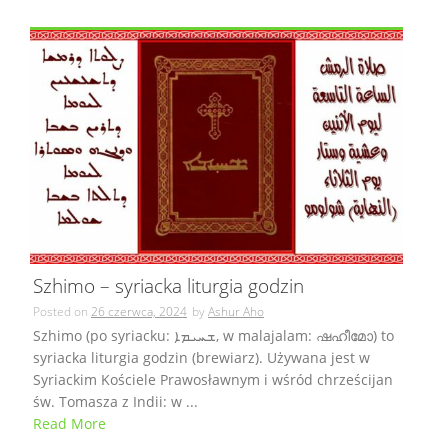
Szhimo – syriacka liturgia godzin
Posted on
26 czerwca, 2024
by
Ashur Aho
Szhimo (po syriacku: ܫܚܝܡܐ, w malajalam: ഷഹീമോ) to
syriacka liturgia godzin (brewiarz). Używana jest w
Syriackim Kościele Prawosławnym i wśród chrześcijan
św. Tomasza z Indii: w ...
Read More