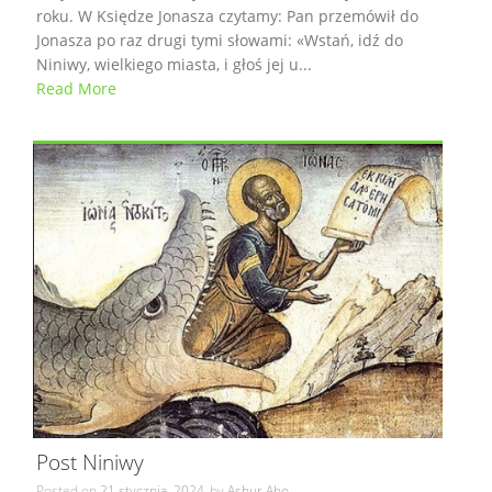
roku. W Księdze Jonasza czytamy: Pan przemówił do
Jonasza po raz drugi tymi słowami: «Wstań, idź do
Niniwy, wielkiego miasta, i głoś jej u...
Read More
Post Niniwy
Posted on
21 stycznia, 2024
by
Ashur Aho