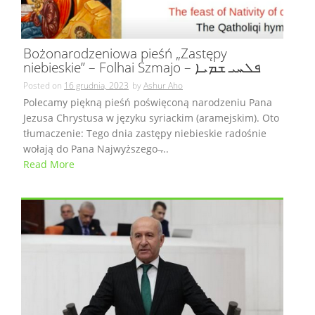
Bożonarodzeniowa pieśń „Zastępy
niebieskie” – Folhai Szmajo – ܦܠܚܝ ܫܡܝܐ
Posted on
16 grudnia, 2023
by
Ashur Aho
Polecamy piękną pieśń poświęconą narodzeniu Pana
Jezusa Chrystusa w języku syriackim (aramejskim). Oto
tłumaczenie: Tego dnia zastępy niebieskie radośnie
wołają do Pana Najwyższego ̶...
Read More