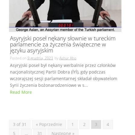
Asyryjski poseł nękany słownie w tureckim
parlamencie za życzenia świąteczne w
języku asyryjskim
Posted on
9 grudnia, 2023
by
Ashur Aho
Asyryjski poseł był nękany werbalnie przez członków
nacjonalistycznej Partii Dobra (İYİ), gdy podczas
wczorajszej sesji parlamentarnej składał obywatelom
Syrii życzenia bożonarodzeniowe w s...
Read More
3 of 31
« Poprzednie
1
2
3
4
5
…
31
Następne »