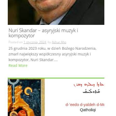
Nuri Skandar – asyryjski muzyk i
kompozytor
Posted on
1 stycznia, 2024
by
Ashur Aho
25 grudnia 2023 roku, w dzień Bożego Narodzenia,
zmarł największy współczesny asyryjski muzyk i
kompozytor, Nuri Skandar....
Read More