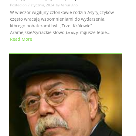
Posted on
7 stycznia, 2024
by
Ashur Aho
W wieczór wigilijny członkowie rodzin Asyryjczyków
często wracają wspomnieniami do wydarzenia,
którego bohaterami byli „Trzej Królowie”.
Aramejskie/syriackie słowo ܡܓܘܫܐ mgusze lepie...
Read More