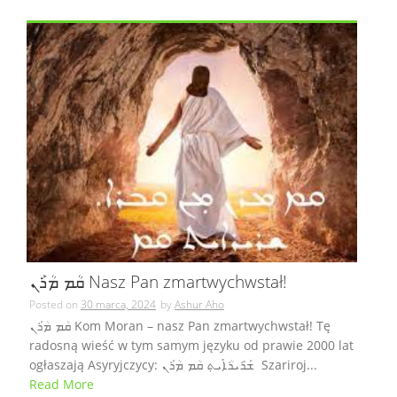
ܩܳܡ ܡܳܪܰܢ Nasz Pan zmartwychwstał!
Posted on
30 marca, 2024
by
Ashur Aho
ܩܳܡ ܡܳܪܰܢ Kom Moran – nasz Pan zmartwychwstał! Tę
radosną wieść w tym samym języku od prawie 2000 lat
ogłaszają Asyryjczycy: ܫܰܪܺܝܪܳܐܺܝܬܼ ܩܳܡ ܡܳܪܰܢ Szariroj...
Read More