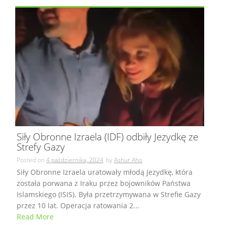
Siły Obronne Izraela (IDF) odbiły Jezydkę ze
Strefy Gazy
Posted on
4 października, 2024
by
Ashur Aho
Siły Obronne Izraela uratowały młodą Jezydkę, która
została porwana z Iraku przez bojowników Państwa
Islamskiego (ISIS). Była przetrzymywana w Strefie Gazy
przez 10 lat. Operacja ratowania 2...
Read More