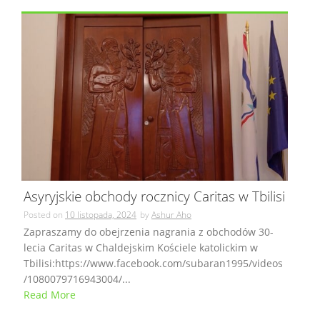
Asyryjskie obchody rocznicy Caritas w Tbilisi
Posted on
10 listopada, 2024
by
Ashur Aho
Zapraszamy do obejrzenia nagrania z obchodów 30-
lecia Caritas w Chaldejskim Kościele katolickim w
Tbilisi:https://www.facebook.com/subaran1995/videos
/1080079716943004/...
Read More