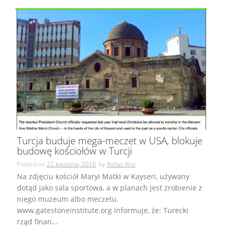
Turcja buduje mega-meczet w USA, blokuje
budowę kościołów w Turcji
Posted on
22 kwietnia, 2016
by
Ashur Aho
Na zdjęciu kościół Maryi Matki w Kayseri, używany
dotąd jako sala sportowa, a w planach jest zrobienie z
niego muzeum albo meczetu.
www.gatestoneinstitute.org informuje, że: Turecki
rząd finan...