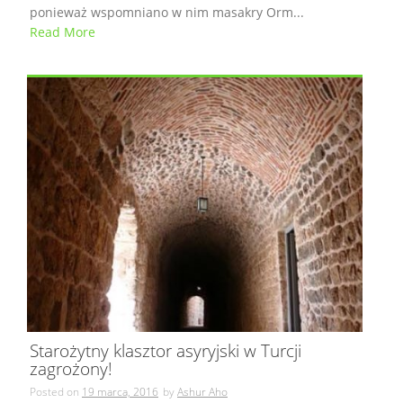
ponieważ wspomniano w nim masakry Orm...
Read More
Starożytny klasztor asyryjski w Turcji
zagrożony!
Posted on
19 marca, 2016
by
Ashur Aho