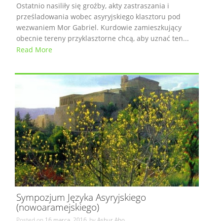
Ostatnio nasiliły się groźby, akty zastraszania i
prześladowania wobec asyryjskiego klasztoru pod
wezwaniem Mor Gabriel. Kurdowie zamieszkujący
obecnie tereny przyklasztorne chcą, aby uznać ten...
Read More
Sympozjum Języka Asyryjskiego
(nowoaramejskiego)
Posted on
16 marca, 2016
by
Ashur Aho