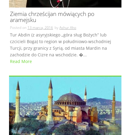
Ziemia chrześcijan mówiących po
aramejsku
Posted on
13 marca, 2016
by
Ashur Aho
Tur Abdin (z asyryjskiego „góra sług Bożych” lub
czcicieli Boga) to region w południowo-wschodniej
Turcji, przy granicy z Syrią, od miasta Mardin na
zachodzie do Cizre na wschodzie. �...
Read More