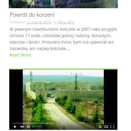
Powrót do korzeni
Posted on
12 marca, 2016
by
Ashur Aho
W pewnym istambulskim kościele w 2007 roku przyjęło
chrzest 17 osób, członków jednej rodziny, dorosłych,
starców i dzieci. Proszono mnie, bym nie ujawniał ani
nazwiska, ani nazwy kościoła....
Read More