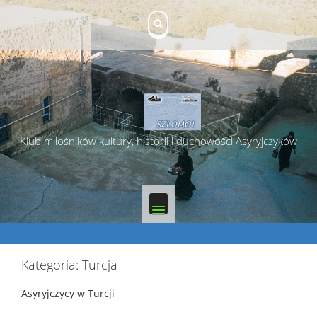
Skip
to
content
Klub miłośników kultury, historii i duchowości Asyryjczyków
Kategoria:
Turcja
Asyryjczycy w Turcji