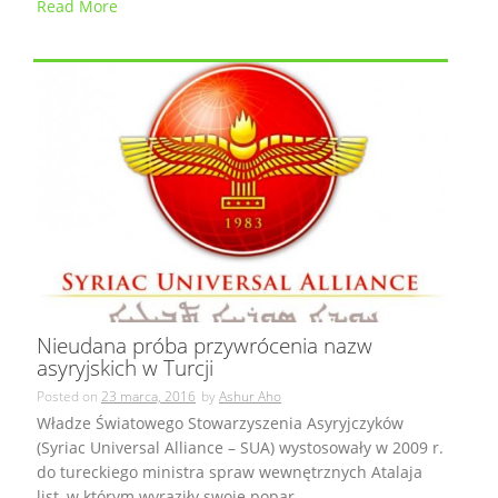
Read More
Nieudana próba przywrócenia nazw
asyryjskich w Turcji
Posted on
23 marca, 2016
by
Ashur Aho
Władze Światowego Stowarzyszenia Asyryjczyków
(Syriac Universal Alliance – SUA) wystosowały w 2009 r.
do tureckiego ministra spraw wewnętrznych Atalaja
list, w którym wyraziły swoje popar...