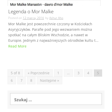
Legenda o Mor Malke
Posted on
12 marca, 2016
by
Ashur Aho
Mor Malke jest powszechnie czczony w Kościołach
Asyryjczyków. Parafie pod jego wezwaniem można
spotkać na całym Bliskim Wschodzie, a nawet w
Europie. Jednym z najważniejszych ośrodków kultu t...
Read More
5 of 8
« Poprzednie
1
…
3
4
5
6
7
8
Następne »
Szukaj: