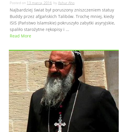
Posted on
13 marca, 2016
by
Ashur Aho
Najbardziej świat był poruszony zniszczeniem statuy
Buddy przez afgańskich Talibów. Trochę mniej, kiedy
ISIS (Państwo Islamskie) pokruszyło zabytki asyryjskie,
spaliło starożytne rękopisy i ...
Read More