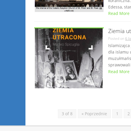
koraniczna.
Edessa, sta
Read More
Ziemia u
Posted on
6 l
Islamizajca
dla islamu
muzułmańsk
sprawowali
Read More
3 of 8
« Poprzednie
1
2