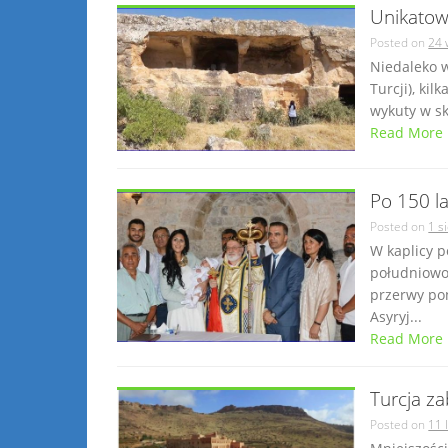
Unikatowy
Posted on
24 
Niedaleko 
Turcji), ki
wykuty w ska
Read More
Po 150 l
Posted on
1 s
W kaplicy p
południowo-
przerwy po
Asyryj...
Read More
Turcja z
Posted on
11 