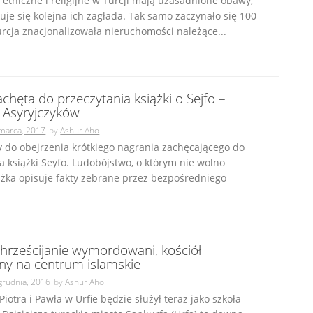
 etniczne i religijne w Turcji mają uzasadnione obawy,
kuje się kolejna ich zagłada. Tak samo zaczynało się 100
urcja znacjonalizowała nieruchomości należące...
chęta do przeczytania książki o Sejfo –
e Asyryjczyków
marca, 2017
by
Ashur Aho
 do obejrzenia krótkiego nagrania zachęcającego do
a książki Seyfo. Ludobójstwo, o którym nie wolno
żka opisuje fakty zebrane przez bezpośredniego
chrześcijanie wymordowani, kościół
ny na centrum islamskie
grudnia, 2016
by
Ashur Aho
Piotra i Pawła w Urfie będzie służył teraz jako szkoła