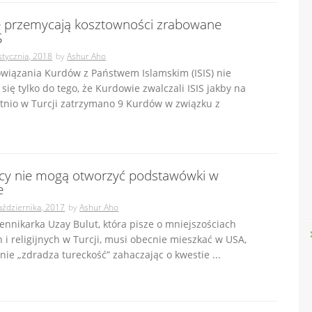
 przemycają kosztowności zrabowane
S
stycznia, 2018
by
Ashur Aho
owiązania Kurdów z Państwem Islamskim (ISIS) nie
 się tylko do tego, że Kurdowie zwalczali ISIS jakby na
tnio w Turcji zatrzymano 9 Kurdów w związku z
ycy nie mogą otworzyć podstawówki w
e
aździernika, 2017
by
Ashur Aho
ennikarka Uzay Bulut, która pisze o mniejszościach
i religijnych w Turcji, musi obecnie mieszkać w USA,
nie „zdradza tureckość” zahaczając o kwestie ...