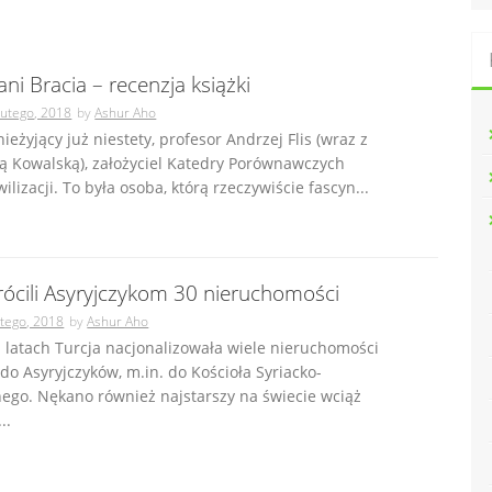
i Bracia – recenzja książki
lutego, 2018
by
Ashur Aho
nieżyjący już niestety, profesor Andrzej Flis (wraz z
ą Kowalską), założyciel Katedry Porównawczych
lizacji. To była osoba, którą rzeczywiście fascyn...
rócili Asyryjczykom 30 nieruchomości
utego, 2018
by
Ashur Aho
 latach Turcja nacjonalizowała wiele nieruchomości
do Asyryjczyków, m.in. do Kościoła Syriacko-
ego. Nękano również najstarszy na świecie wciąż
..