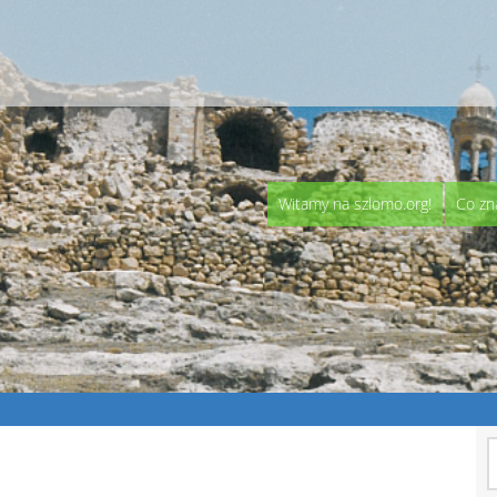
Witamy na szlomo.org!
Co zn
S