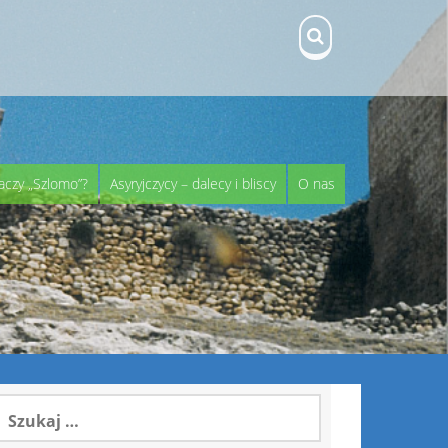
aczy „Szlomo”?
Asyryjczycy – dalecy i bliscy
O nas
zukaj: