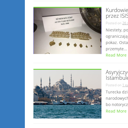
Kurdowie
przez ISI
Posted on
26 
Niestety, p
ograniczają
pokaz. Osta
przemyte...
Read More
Asyryjcz
Istambul
Posted on
1 p
Turecka dzi
narodowych 
bo notorycz
Read More