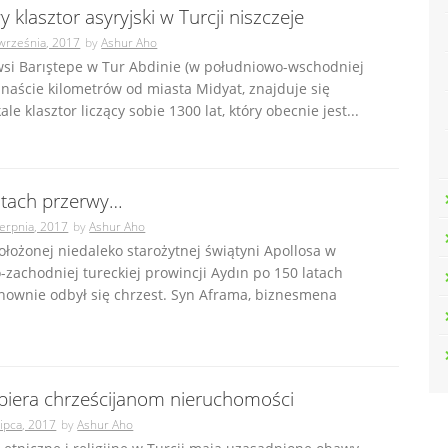
 klasztor asyryjski w Turcji niszczeje
września, 2017
by
Ashur Aho
wsi Barıştepe w Tur Abdinie (w południowo-wschodniej
lkanaście kilometrów od miasta Midyat, znajduje się
le klasztor liczący sobie 1300 lat, który obecnie jest...
atach przerwy…
ierpnia, 2017
by
Ashur Aho
ołożonej niedaleko starożytnej świątyni Apollosa w
zachodniej tureckiej prowincji Aydın po 150 latach
nownie odbył się chrzest. Syn Aframa, biznesmena
abiera chrześcijanom nieruchomości
lipca, 2017
by
Ashur Aho