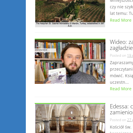
Mniejszości
czy nie szy
lat temu: T
Read More
Wideo: za
zagładzi
Posted on
19 
Zapraszamy
przeczytani
mówić. Ksią
uczestn...
Read More
Edessa: 
zamienio
Posted on
27 
Kościół św. 