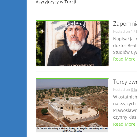
Asyryjczycy w Turcji
Zapomnian
Posted on
17 
Napisał ją, 
doktor Beat
Studiów Cywi
Read More
Turcy zw
Posted on
8 l
W ostatnich
należących 
Prawosławn
czynny klas.
Read More