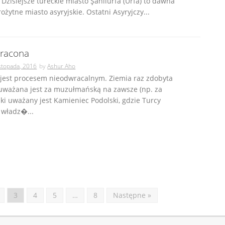
 Dzisiejsze tureckie miasto Şanlıurfa (Urfa) to dawna
rożytne miasto asyryjskie. Ostatni Asyryjczy...
tracona
istopada, 2016
by
Ashur Aho
 jest procesem nieodwracalnym. Ziemia raz zdobyta
 uważana jest za muzułmańską na zawsze (np. za
i uważany jest Kamieniec Podolski, gdzie Turcy
 władz�...
3
4
5
…
8
Następne »