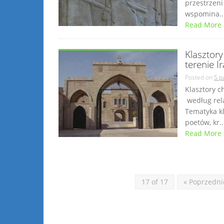
przestrzeni
wspomina..
Read More
Klasztory
terenie I
Posted on
5 p
Klasztory c
według rela
Tematyka kl
poetów, kr..
Read More
17 of 17
« Poprzedni