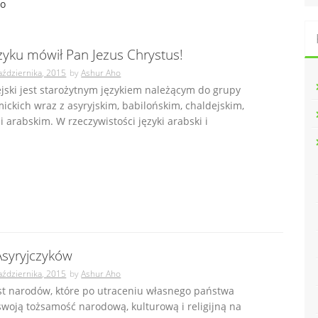
go
zyku mówił Pan Jezus Chrystus!
aździernika, 2015
by
Ashur Aho
jski jest starożytnym językiem należącym do grupy
ickich wraz z asyryjskim, babilońskim, chaldejskim,
i arabskim. W rzeczywistości języki arabski i
Asyryjczyków
aździernika, 2015
by
Ashur Aho
st narodów, które po utraceniu własnego państwa
woją tożsamość narodową, kulturową i religijną na