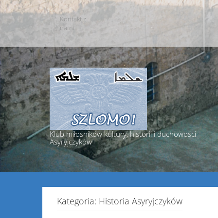
Skip
to
Kontakt z
content
nami
Klub miłośników kultury, historii i duchowości
Asyryjczyków
Kategoria:
Historia Asyryjczyków