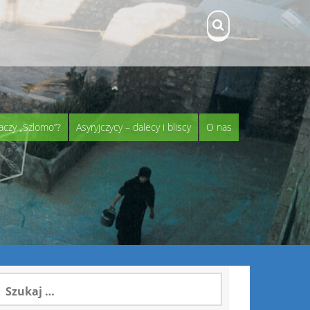
aczy „Szlomo”?
Asyryjczycy – dalecy i bliscy
O nas
zukaj: