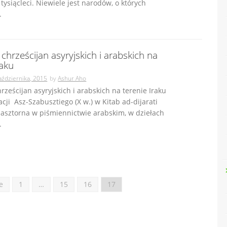
 tysiącleci. Niewiele jest narodów, o których
.
 chrześcijan asyryjskich i arabskich na
raku
aździernika, 2015
by
Ashur Aho
hrześcijan asyryjskich i arabskich na terenie Iraku
cji Asz-Szabusztiego (X w.) w Kitab ad-dijarati
asztorna w piśmiennictwie arabskim, w dziełach
.
e
1
…
15
16
17