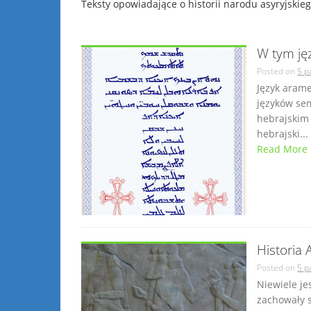
Teksty opowiadające o historii narodu asyryjskie
W tym ję
Posted on
5 p
Język arame
języków sem
hebrajskim 
hebrajski...
Read More
Historia 
Posted on
5 p
Niewiele je
zachowały s