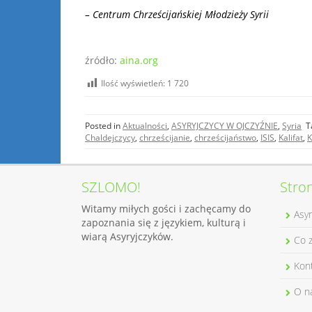
– Centrum Chrześcijańskiej Młodzieży Syrii
źródło:
aina.org
Ilość wyświetleń:
1 720
Posted in
Aktualności
,
ASYRYJCZYCY W OJCZYŹNIE
,
Syria
T
Chaldejczycy
,
chrześcijanie
,
chrześcijaństwo
,
ISIS
,
Kalifat
,
K
SZLOMO!
Stro
Witamy miłych gości i zachęcamy do
Asyr
zapoznania się z językiem, kulturą i
wiarą Asyryjczyków.
Co 
Kon
O n