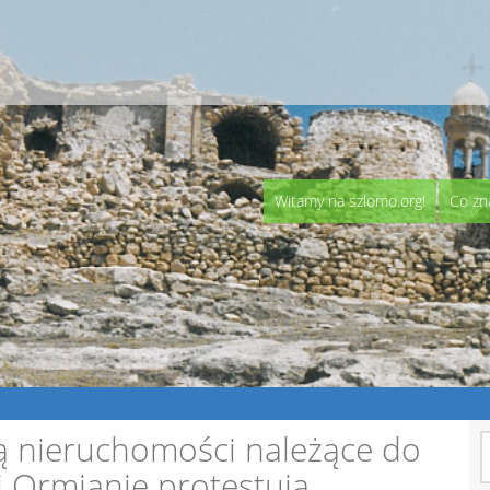
Witamy na szlomo.org!
Co zn
ją nieruchomości należące do
S
 i Ormianie protestują