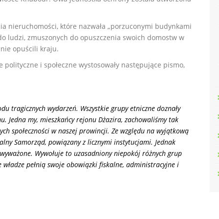
ęcia nieruchomości, które nazwała „porzuconymi budynkami
 do ludzi, zmuszonych do opuszczenia swoich domostw w
nie opuścili kraju.
cje polityczne i społeczne wystosowały następujące pismo,
wodu tragicznych wydarzeń. Wszystkie grupy etniczne doznały
zmu. Jedna my, mieszkańcy rejonu Dżazira, zachowaliśmy tak
nych społeczności w naszej prowincji. Ze względu na wyjątkową
alny Samorząd, powiązany z licznymi instytucjami. Jednak
ie wyważone. Wywołuje to uzasadniony niepokój różnych grup
 władze pełnią swoje obowiązki fiskalne, administracyjne i