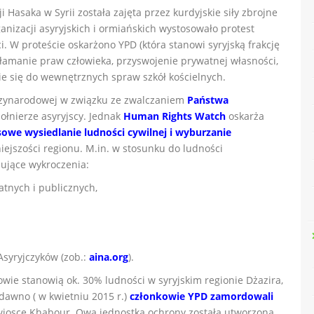
 Hasaka w Syrii została zajęta przez kurdyjskie siły zbrojne
anizacji asyryjskich i ormiańskich wystosowało protest
 W proteście oskarżono YPD (która stanowi syryjską frakcję
o łamanie praw człowieka, przyswojenie prywatnej własności,
ie się do wewnętrznych spraw szkół kościelnych.
dzynarodowej w związku ze zwalczaniem
Państwa
żołnierze asyryjscy. Jednak
Human Rights Watch
oskarża
owe wysiedlanie ludności cywilnej i wyburzanie
ejszości regionu. M.in. w stosunku do ludności
pujące wykroczenia:
atnych i publicznych,
Asyryjczyków (zob.:
aina.org
).
wie stanowią ok. 30% ludności w syryjskim regionie Dżazira,
edawno ( w kwietniu 2015 r.)
członkowie YPD zamordowali
 wiosce Khabour. Owa jednostka ochrony została utworzona