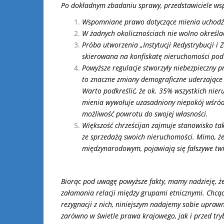
Po dokładnym zbadaniu sprawy, przedstawiciele wspó
Wspomniane prawo dotyczące mienia uchodźc
W żadnych okolicznościach nie wolno określać
Próba utworzenia „Instytucji Redystrybucji i
skierowana na konfiskatę nieruchomości pod
Powyższe regulacje stworzyły niebezpieczny p
to znaczne zmiany demograficzne uderzające 
Warto podkreślić, że ok. 35% wszystkich nier
mienia wywołuje uzasadniony niepokój wśród ty
możliwość powrotu do swojej własności.
Większość chrześcijan zajmuje stanowisko tak
ze sprzedażą swoich nieruchomości. Mimo, ż
międzynarodowym, pojawiają się fałszywe twie
Biorąc pod uwagę powyższe fakty, mamy nadzieję, że
załamania relacji między grupami etnicznymi. Chcąc
rezygnacji z nich, niniejszym nadajemy sobie uprawn
zarówno w świetle prawa krajowego, jak i przed t