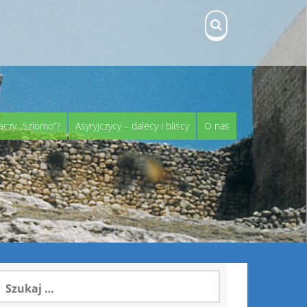
aczy „Szlomo”?
Asyryjczycy – dalecy i bliscy
O nas
zukaj: