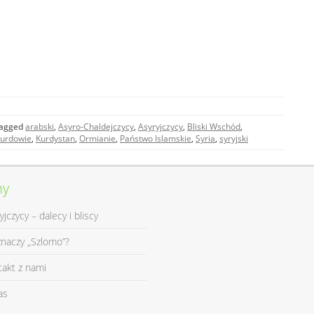
agged
arabski
,
Asyro-Chaldejczycy
,
Asyryjczycy
,
Bliski Wschód
,
urdowie
,
Kurdystan
,
Ormianie
,
Państwo Islamskie
,
Syria
,
syryjski
ny
yjczycy – dalecy i bliscy
znaczy „Szlomo”?
takt z nami
as