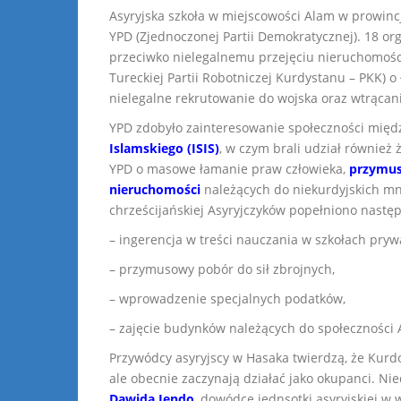
Asyryjska szkoła w miejscowości Alam w prowincji
YPD (Zjednoczonej Partii Demokratycznej). 18 org
przeciwko nielegalnemu przejęciu nieruchomości.
Tureckiej Partii Robotniczej Kurdystanu – PKK) 
nielegalne rekrutowanie do wojska oraz wtrącan
YPD zdobyło zainteresowanie społeczności mię
Islamskiego (ISIS)
, w czym brali udział również 
YPD o masowe łamanie praw człowieka,
przymus
nieruchomości
należących do niekurdyjskich mni
chrześcijańskiej Asyryjczyków popełniono nastę
– ingerencja w treści nauczania w szkołach pryw
– przymusowy pobór do sił zbrojnych,
– wprowadzenie specjalnych podatków,
– zajęcie budynków należących do społeczności 
Przywódcy asyryjscy w Hasaka twierdzą, że Kurdo
ale obecnie zaczynają działać jako okupanci. Ni
Dawida Jendo
, dowódcę jednsotki asyryjskiej w