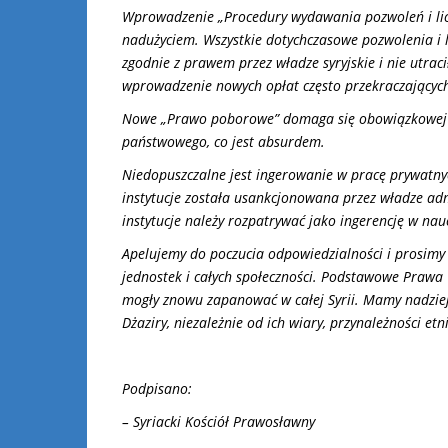
Wprowadzenie „Procedury wydawania pozwoleń i licen
nadużyciem. Wszystkie dotychczasowe pozwolenia i 
zgodnie z prawem przez władze syryjskie i nie utrac
wprowadzenie nowych opłat często przekraczających 
Nowe „Prawo poborowe” domaga się obowiązkowej sł
państwowego, co jest absurdem.
Niedopuszczalne jest ingerowanie w pracę prywatnych
instytucje została usankcjonowana przez władze adm
instytucje należy rozpatrywać jako ingerencję w nauc
Apelujemy do poczucia odpowiedzialności i prosimy
jednostek i całych społeczności. Podstawowe Prawa 
mogły znowu zapanować w całej Syrii. Mamy nadziej
Dżaziry, niezależnie od ich wiary, przynależności etn
Podpisano:
– Syriacki Kościół Prawosławny