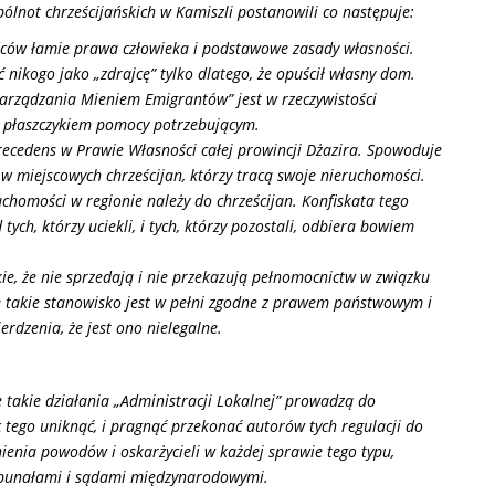
lnot chrześcijańskich w Kamiszli postanowili co następuje:
ów łamie prawa człowieka i podstawowe zasady własności.
 nikogo jako „zdrajcę” tylko dlatego, że opuścił własny dom.
 Zarządzania Mieniem Emigrantów” jest w rzeczywistości
 płaszczykiem pomocy potrzebującym.
recedens w Prawie Własności całej prowincji Dżazira. Spowoduje
w miejscowych chrześcijan, którzy tracą swoje nieruchomości.
uchomości w regionie należy do chrześcijan. Konfiskata tego
ch, którzy uciekli, i tych, którzy pozostali, odbiera bowiem
ie, że nie sprzedają i nie przekazują pełnomocnictw w związku
e takie stanowisko jest w pełni zgodne z prawem państwowym i
rdzenia, że jest ono nielegalne.
 takie działania „Administracji Lokalnej” prowadzą do
 tego uniknąć, i pragnąć przekonać autorów tych regulacji do
ienia powodów i oskarżycieli w każdej sprawie tego typu,
rybunałami i sądami międzynarodowymi.