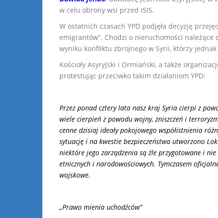
w celu obrony wsi przed ISIS.
W ostatnich czasach YPD podjęła decyzję przej
emigrantów”. Chodzi o nieruchomości należące
wyniku konfliktu zbrojnego w Syrii, którzy jednak 
Kościoły Asyryjski i Ormiański, a także organiza
protestując przeciwko takim działaniom YPD:
Przez ponad cztery lata nasz kraj Syria cierpi z po
wiele cierpień z powodu wojny, zniszczeń i terrory
cenne dzisiaj ideały pokojowego współistnienia róż
sytuację i na kwestie bezpieczeństwa utworzono Lok
niektóre jego zarządzenia są źle przygotowane i n
etnicznych i narodowościowych. Tymczasem oficjalne
wojskowe.
„Prawo mienia uchodźców”