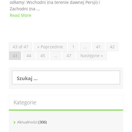
odłamy: Wschodni (na terenie dawnej Persji) i
Zachodni (na ...
Read More
43 of 47
« Poprzednie
1
…
41
42
43
44
45
…
47
Następne »
Szukaj:
Kategorie
Aktualności
(306)