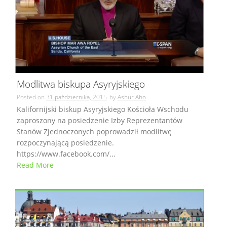
Modlitwa biskupa Asyryjskiego
Posted on
31 października, 2015
by
Ashur Aho
Kalifornijski biskup Asyryjskiego Kościoła Wschodu
zaproszony na posiedzenie Izby Reprezentantów
Stanów Zjednoczonych poprowadził modlitwę
rozpoczynającą posiedzenie.
https://www.facebook.com/...
Read More