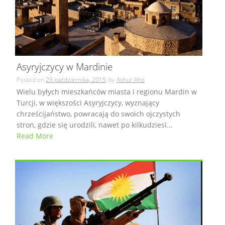
Asyryjczycy w Mardinie
Posted on
29 października, 2015
by
Ashur Aho
Wielu byłych mieszkańców miasta i regionu Mardin w
Turcji, w większości Asyryjczycy, wyznający
chrześcijaństwo, powracają do swoich ojczystych
stron, gdzie się urodzili, nawet po kilkudziesi...
Read More