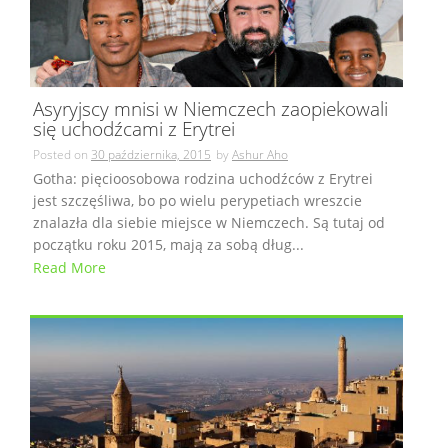
Asyryjscy mnisi w Niemczech zaopiekowali
się uchodźcami z Erytrei
Posted on
30 października, 2015
by
Ashur Aho
Gotha: pięcioosobowa rodzina uchodźców z Erytrei
jest szczęśliwa, bo po wielu perypetiach wreszcie
znalazła dla siebie miejsce w Niemczech. Są tutaj od
początku roku 2015, mają za sobą dług...
Read More