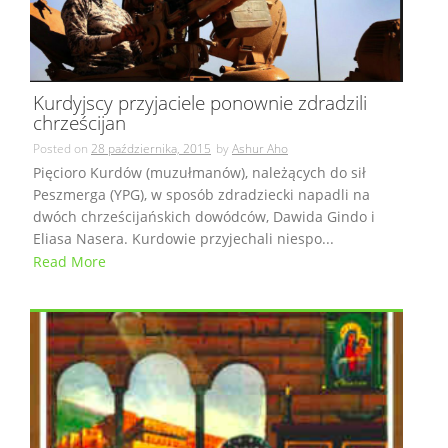
Kurdyjscy przyjaciele ponownie zdradzili
chrześcijan
Posted on
28 października, 2015
by
Ashur Aho
Pięcioro Kurdów (muzułmanów), należących do sił
Peszmerga (YPG), w sposób zdradziecki napadli na
dwóch chrześcijańskich dowódców, Dawida Gindo i
Eliasa Nasera. Kurdowie przyjechali niespo...
Read More