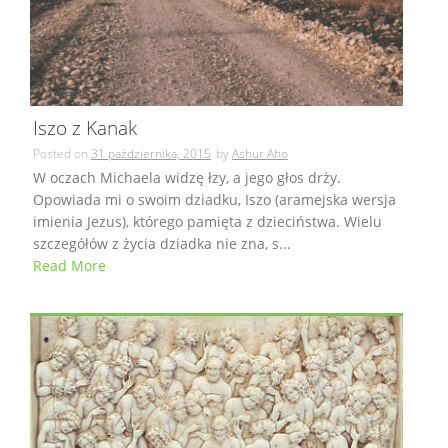
Iszo z Kanak
Posted on
31 października, 2015
by
Ashur Aho
W oczach Michaela widzę łzy, a jego głos drży.
Opowiada mi o swoim dziadku, Iszo (aramejska wersja
imienia Jezus), którego pamięta z dzieciństwa. Wielu
szczegółów z życia dziadka nie zna, s...
Read More