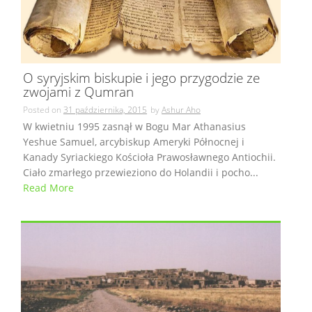
O syryjskim biskupie i jego przygodzie ze
zwojami z Qumran
Posted on
31 października, 2015
by
Ashur Aho
W kwietniu 1995 zasnął w Bogu Mar Athanasius
Yeshue Samuel, arcybiskup Ameryki Północnej i
Kanady Syriackiego Kościoła Prawosławnego Antiochii.
Ciało zmarłego przewieziono do Holandii i pocho...
Read More