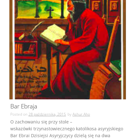
Bar Ebraja
Posted on
28 października, 2015
by
Ashur Aho
O zachowaniu się przy stole –
wskazówki trzynastowiecznego katolikosa asyryjskiego
Bar Ebrai Dzisiejsi Asyryjczycy dzielą się na dwa