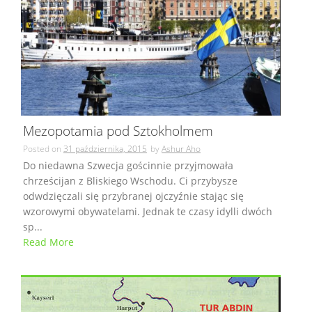
Mezopotamia pod Sztokholmem
Posted on
31 października, 2015
by
Ashur Aho
Do niedawna Szwecja gościnnie przyjmowała
chrześcijan z Bliskiego Wschodu. Ci przybysze
odwdzięczali się przybranej ojczyźnie stając się
wzorowymi obywatelami. Jednak te czasy idylli dwóch
sp...
Read More