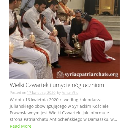
Wielki Czwartek i umycie nóg uczniom
Posted on
17 kwietnia, 2020
by
Ashur Aho
W dniu 16 kwietnia 2020 r. według kalendarza
juliańskiego obowiązującego w Syriackim Kościele
Prawosławnym jest Wielki Czwartek. Jak informuje
strona Patriarchatu Antiocheńskiego w Damaszku, w...
Read More