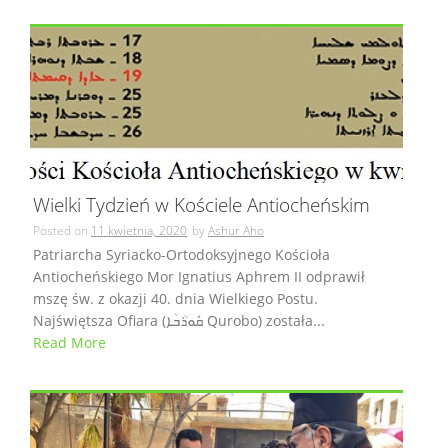
Wielki Tydzień w Kościele Antiocheńskim
Posted on
11 kwietnia, 2020
by
Ashur Aho
Patriarcha Syriacko-Ortodoksyjnego Kościoła
Antiocheńskiego Mor Ignatius Aphrem II odprawił
mszę św. z okazji 40. dnia Wielkiego Postu.
Najświętsza Ofiara (ܩܽܘܪܳܒܳܐ Qurobo) została...
Read More