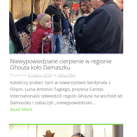
Niewypowiedziane cierpienie w regionie
Ghouta koło Damaszku
Posted on
9 marca, 2019
by
Ashur Aho
Katoliccy prałaci Syrii w towarzystwie kardynała z
Filipin, Luisa Antonio Taglego, prezesa Caritas
Internationalis odwiedzili region Ghouta na wschód od
Damaszku i zobaczyli „niewypowiedzian...
Read More