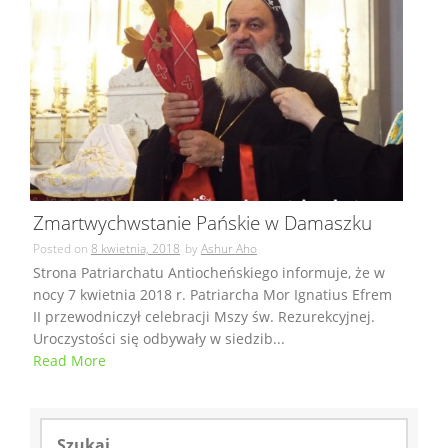
Zmartwychwstanie Pańskie w Damaszku
Posted on
8 kwietnia, 2018
by
Ashur Aho
Strona Patriarchatu Antiocheńskiego informuje, że w
nocy 7 kwietnia 2018 r. Patriarcha Mor Ignatius Efrem
II przewodniczył celebracji Mszy św. Rezurekcyjnej.
Uroczystości się odbywały w siedzib...
Read More
Szukaj: