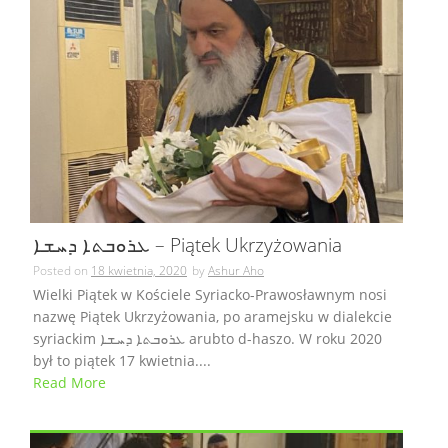
ܥܪܘܒܬܐ ܕܚܫܐ – Piątek Ukrzyżowania
Posted on
18 kwietnia, 2020
by
Ashur Aho
Wielki Piątek w Kościele Syriacko-Prawosławnym nosi
nazwę Piątek Ukrzyżowania, po aramejsku w dialekcie
syriackim ܥܪܘܒܬܐ ܕܚܫܐ arubto d-haszo. W roku 2020
był to piątek 17 kwietnia....
Read More