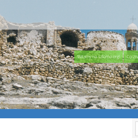
Witamy na szlomo.org!
Co zn
S