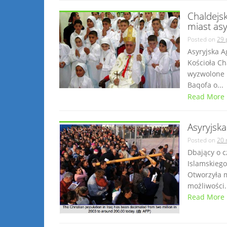
Chaldejsk
miast asy
Posted on
29 
Asyryjska A
Kościoła C
wyzwolone m
Baqofa o...
Read More
Asyryjsk
Posted on
20 
Dbający o 
Islamskieg
Otworzyła 
możliwości.
Read More