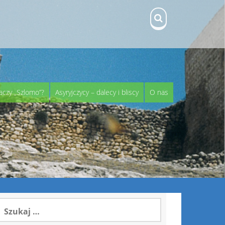
aczy „Szlomo”?
Asyryjczycy – dalecy i bliscy
O nas
zukaj: