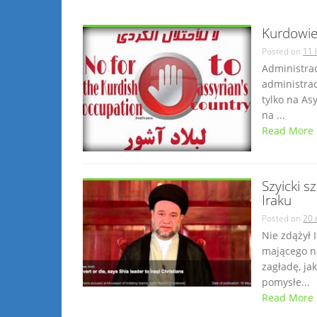
Kurdowie
Posted on
11 
Administrac
administrac
tylko na As
na ...
Read More
Szyicki s
Iraku
Posted on
20 
Nie zdążył 
mającego na
zagładę, ja
pomysłe...
Read More