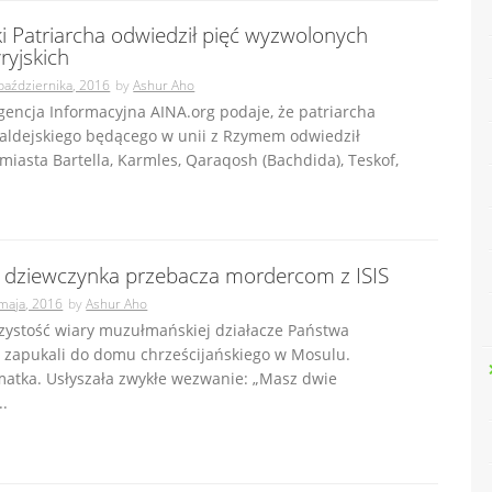
i Patriarcha odwiedził pięć wyzwolonych
ryjskich
października, 2016
by
Ashur Aho
gencja Informacyjna AINA.org podaje, że patriarcha
haldejskiego będącego w unii z Rzymem odwiedził
iasta Bartella, Karmles, Qaraqosh (Bachdida), Teskof,
a dziewczynka przebacza mordercom z ISIS
maja, 2016
by
Ashur Aho
czystość wiary muzułmańskiej działacze Państwa
o zapukali do domu chrześcijańskiego w Mosulu.
matka. Usłyszała zwykłe wezwanie: „Masz dwie
..