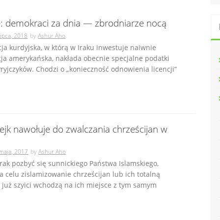
: demokraci za dnia — zbrodniarze nocą
lipca, 2018
by
Ashur Aho
ja kurdyjska, w którą w Iraku inwestuje naiwnie
ja amerykańska, nakłada obecnie specjalne podatki
yryjczyków. Chodzi o „konieczność odnowienia licencji”
zejk nawołuje do zwalczania chrześcijan w
maja, 2017
by
Ashur Aho
Irak pozbyć się sunnickiego Państwa Islamskiego,
 celu zislamizowanie chrześcijan lub ich totalną
k już szyici wchodzą na ich miejsce z tym samym