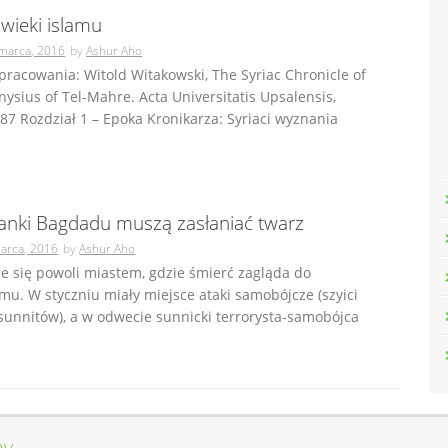
wieki islamu
marca, 2016
by
Ashur Aho
racowania: Witold Witakowski, The Syriac Chronicle of
ysius of Tel-Mahre. Acta Universitatis Upsalensis,
87 Rozdział 1 – Epoka Kronikarza: Syriaci wyznania
janki Bagdadu muszą zasłaniać twarz
arca, 2016
by
Ashur Aho
e się powoli miastem, gdzie śmierć zagląda do
u. W styczniu miały miejsce ataki samobójcze (szyici
unnitów), a w odwecie sunnicki terrorysta-samobójca
ny