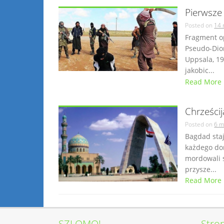
Pierwsze 
Posted on
14 
Fragment op
Pseudo-Dion
Uppsala, 19
jakobic...
Read More
Chrześci
Posted on
6 m
Bagdad staj
każdego dom
mordowali s
przysze...
Read More
SZLOMO!
Stro