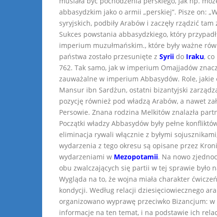
musiała być pochodzenia perskiego, jak np. mo
abbasydzkim jako o armii „perskiej”. Pisze on: „
syryjskich, podbiły Arabów i zaczęły rządzić tam 
Sukces powstania abbasydzkiego, który przypadł 
imperium muzułmańskim., które były ważne równi
państwa zostało przesunięte z
Syrii
do
Iraku
, c
762. Tak samo, jak w imperium Omajjadów znaczą
zauważalne w imperium Abbasydów. Role, jakie 
Mansur ibn Sardżun, ostatni bizantyjski zarząd
pozycję również pod władzą Arabów, a nawet zało
Persowie. Znana rodzina Melkitów znalazła part
Początki władzy Abbasydów były pełne konfliktó
eliminacja rywali włącznie z byłymi sojusznikam
wydarzenia z tego okresu są opisane przez Kroni
wydarzeniami w
Mezopotamii
. Na nowo zjednoc
obu zwalczających się partii w tej sprawie było n
Wygląda na to, że wojna miała charakter ćwicze
kondycji. Według relacji dziesięciowiecznego ar
organizowano wyprawę przeciwko Bizancjum: w zi
informacje na ten temat, i na podstawie ich rel