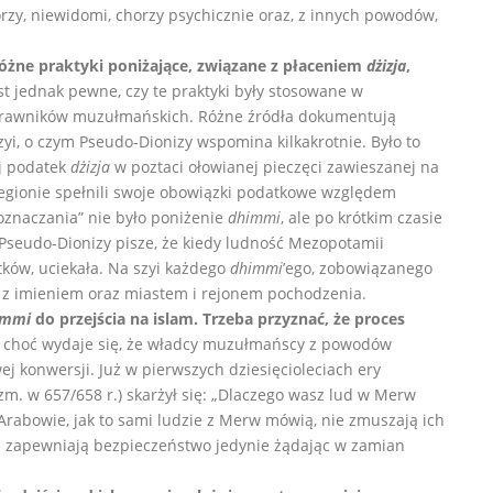
orzy, niewidomi, chorzy psychicznie oraz, z innych powodów,
różne praktyki poniżające, związane z płaceniem
dżizja
,
est jednak pewne, czy te praktyki były stosowane w
z prawników muzułmańskich. Różne źródła dokumentują
yi, o czym Pseudo-Dionizy wspomina kilkakrotnie. Było to
ój podatek
dżizja
w poztaci ołowianej pieczęci zawieszanej na
egionie spełnili swoje obowiązki podatkowe względem
oznaczania” nie było poniżenie
dhimmi
, ale po krótkim czasie
 Pseudo-Dionizy pisze, że kiedy ludność Mezopotamii
tków, uciekała. Na szyi każdego
dhimmi
’ego, zobowiązanego
ę z imieniem oraz miastem i rejonem pochodzenia.
immi
do przejścia na islam. Trzeba przyznać, że proces
, choć wydaje się, że władcy muzułmańscy z powodów
 konwersji. Już w pierwszych dziesięcioleciach ery
zm. w 657/658 r.) skarżył się: „Dlaczego wasz lud w Merw
 Arabowie, jak to sami ludzie z Merw mówią, nie zmuszają ich
ę i zapewniają bezpieczeństwo jedynie żądając w zamian