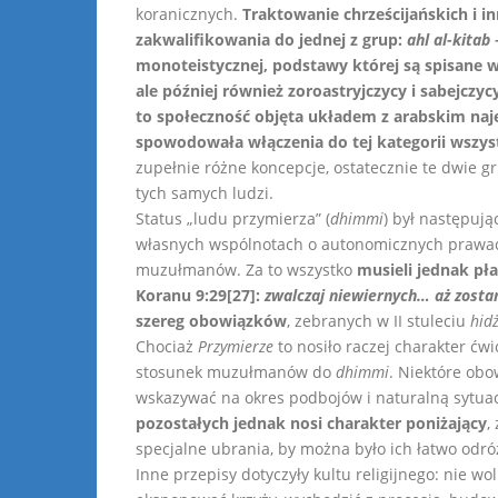
koranicznych.
Traktowanie chrześcijańskich i i
zakwalifikowania do jednej z grup:
ahl al-kitab
–
monoteistycznej, podstawy której są spisane w 
ale później również zoroastryjczycy i sabejczyc
to społeczność objęta układem z arabskim najeź
spowodowała włączenia do tej kategorii wszy
zupełnie różne koncepcje, ostatecznie te dwie g
tych samych ludzi.
Status „ludu przymierza” (
dhimmi
) był następują
własnych wspólnotach o autonomicznych prawach 
muzułmanów. Za to wszystko
musieli jednak pł
Koranu 9:29[27]:
zwalczaj niewiernych… aż zostan
szereg obowiązków
, zebranych w II stuleciu
hid
Chociaż
Przymierze
to nosiło raczej charakter ćw
stosunek muzułmanów do
dhimmi
. Niektóre ob
wskazywać na okres podbojów i naturalną sytuac
pozostałych jednak nosi charakter poniżający
,
specjalne ubrania, by można było ich łatwo odró
Inne przepisy dotyczyły kultu religijnego: nie w