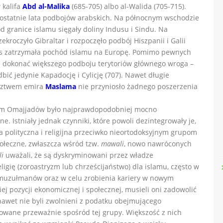
 kalifa
Abd al-Malika
(685-705) albo al-Walida (705-715).
 ostatnie lata podbojów arabskich. Na północnym wschodzie
d granice islamu sięgały doliny Indusu i Sindu. Na
kroczyło Gibraltar i rozpoczęło podbój Hiszpanii i Galii
iers zatrzymała pochód islamu na Europę. Pomimo pewnych
ie dokonać większego podboju terytoriów głównego wroga –
bić jedynie Kapadocję i Cylicję (707). Nawet długie
ództwem emira
Maslama
nie przyniosło żadnego poszerzenia
ium Omajjadów było najprawdopodobniej mocno
ne. Istniały jednak czynniki, które powoli dezintegrowały je,
a polityczna i religijna przeciwko nieortodoksyjnym grupom
połeczne, zwłaszcza wśród tzw.
mawali
, nowo nawróconych
i
uważali, że są dyskryminowani przez władze
igię (zoroastryzm lub chrześcijaństwo) dla islamu, często w
emuzułmanów oraz w celu zrobienia kariery w nowym
ej pozycji ekonomicznej i społecznej, musieli oni zadowolić
 nawet nie byli zwolnieni z podatku obejmującego
wane przeważnie spośród tej grupy. Większość z nich