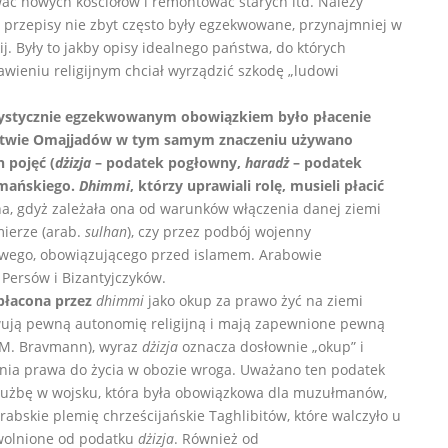
ać nowych kościołów i remontować starych itd. Należy
 przepisy nie zbyt często były egzekwowane, przynajmniej w
. Były to jakby opisy idealnego państwa, do których
awieniu religijnym chciał wyrządzić szkodę „ludowi
orystycznie egzekwowanym obowiązkiem było płacenie
stwie Omajjadów w tym samym znaczeniu używano
 pojęć (
dżizja
– podatek pogłowny,
haradż
– podatek
łmańskiego.
Dhimmi
, którzy uprawiali rolę, musieli płacić
na, gdyż zależała ona od warunków włączenia danej ziemi
mierze (arab.
sulhan
), czy przez podbój wojenny
kowego, obowiązującego przed islamem. Arabowie
ersów i Bizantyjczyków.
łacona przez
dhimmi
jako okup za prawo żyć na ziemi
owują pewną autonomię religijną i mają zapewnione pewną
.M. Bravmann), wyraz
dżizja
oznacza dosłownie „okup” i
ania prawa do życia w obozie wroga. Uważano ten podatek
łużbę w wojsku, która była obowiązkowa dla muzułmanów,
arabskie plemię chrześcijańskie Taghlibitów, które walczyło u
wolnione od podatku
dżizja
. Również od