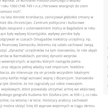
że wynikać ze wzmianki Pseudo-Dionizego o wojsku
W roku 1060 (748-749 r.n.e.) Persowie wtargnęli do ziem
zamiast nich”.
na lata dorosłe Kronikarza, zainicjował głębokie zmiany w
eż dla chrześcijan. Centrum polityczne i kulturowe
o było związane z ustanowieniem stolicy w Bagdadzie w roku
ce były wpływy bizantyjskie, wpływy perskie były
odgrywali w czasach Omajjadów niektórzy urzędnicy, np.
za finansowy Damaszku, któremu się udało zachować swoją
żyć „dynastię” urzędników na tym stanowisku, te role objęli
nerów w Barmakidach, perskiej dynastii
wezyrów
.
w wewnętrznych, w wyniku których nastąpiła pełna
i, oraz objęcie pełnej władzy nad imperium. Niektóre
karza, ale interesuje się on przede wszystkim lokalnymi
zony kalifat mógł wznowić wojnę z Bizancjum. Stanowisko
a tyle zbieżne, że nie zagrażały już sobie nawzajem.
ń wojskowych, które pozwalały utrzymać armię we właściwej
abskiego geografa Kudama ibn Dżafara (zm. w 938 r.), co roku
mie, na wiosnę i w lecie. Historycy arabscy zachowali
acji można ułożyć listę 60 wypraw wojennych w ciągu okresu