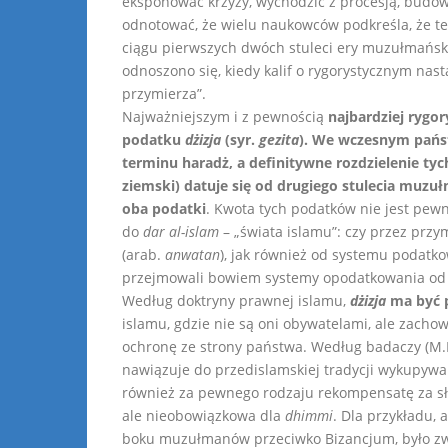
eksponować krzyży, wychodzić z procesją, budow
odnotować, że wielu naukowców podkreśla, że te
ciągu pierwszych dwóch stuleci ery muzułmańskij
odnoszono się, kiedy kalif o rygorystycznym nast
przymierza”.
Najważniejszym i z pewnością
najbardziej ryg
podatku
dżizja
(syr.
gezita
). We wczesnym pań
terminu haradż, a definitywne rozdzielenie tych
ziemski) datuje się od drugiego stulecia muzu
oba podatki
. Kwota tych podatków nie jest pew
do
dar al-islam
– „świata islamu”: czy przez przy
(arab.
anwatan
), jak również od systemu podat
przejmowali bowiem systemy opodatkowania od P
Według doktryny prawnej islamu,
dżizja
ma być p
islamu, gdzie nie są oni obywatelami, ale zach
ochronę ze strony państwa. Według badaczy (M
nawiązuje do przedislamskiej tradycji wykupyw
również za pewnego rodzaju rekompensatę za s
ale nieobowiązkowa dla
dhimmi
. Dla przykładu, 
boku muzułmanów przeciwko Bizancjum, było z