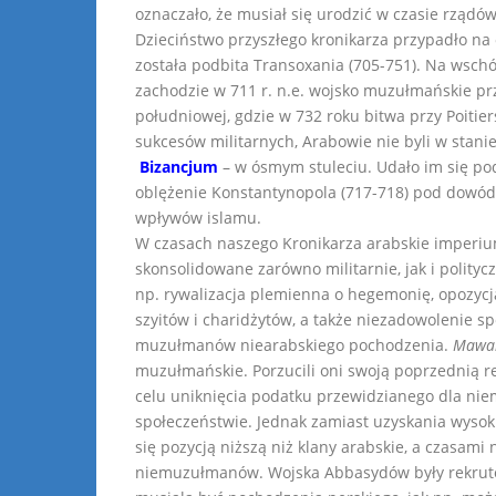
oznaczało, że musiał się urodzić w czasie rządów
Dzieciństwo przyszłego kronikarza przypadło na
została podbita Transoxania (705-751). Na wschó
zachodzie w 711 r. n.e. wojsko muzułmańskie prze
południowej, gdzie w 732 roku bitwa przy Poit
sukcesów militarnych, Arabowie nie byli w stan
Bizancjum
– w ósmym stuleciu. Udało im się pod
oblężenie Konstantynopola (717-718) pod dow
wpływów islamu.
W czasach naszego Kronikarza arabskie imper
skonsolidowane zarówno militarnie, jak i politycz
np. rywalizacja plemienna o hegemonię, opozycj
szyitów i charidżytów, a także niezadowolenie s
muzułmanów niearabskiego pochodzenia.
Mawal
muzułmańskie. Porzucili oni swoją poprzednią rel
celu uniknięcia podatku przewidzianego dla ni
społeczeństwie. Jednak zamiast uzyskania wysoki
się pozycją niższą niż klany arabskie, a czasami
niemuzułmanów. Wojska Abbasydów były rekruto