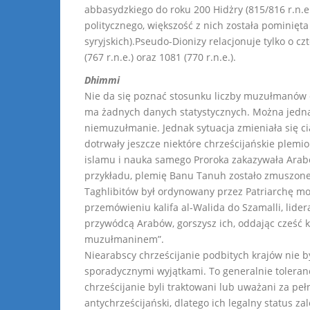
abbasydzkiego do roku 200 Hidżry (815/816 r.n.e
politycznego, większość z nich została pominięta
syryjskich).Pseudo-Dionizy relacjonuje tylko o czte
(767 r.n.e.) oraz 1081 (770 r.n.e.).
Dhimmi
Nie da się poznać stosunku liczby muzułmanó
ma żadnych danych statystycznych. Można jednak
niemuzułmanie. Jednak sytuacja zmieniała się ci
dotrwały jeszcze niektóre chrześcijańskie plemi
islamu i nauka samego Proroka zakazywała Arabo
przykładu, plemię Banu Tanuh zostało zmuszone d
Taghlibitów był ordynowany przez Patriarchę mon
przemówieniu kalifa al-Walida do Szamalli, lider
przywódcą Arabów, gorszysz ich, oddając cześć krz
muzułmaninem”.
Niearabscy chrześcijanie podbitych krajów nie by
sporadycznymi wyjątkami. To generalnie tolera
chrześcijanie byli traktowani lub uważani za peł
antychrześcijański, dlatego ich legalny status z