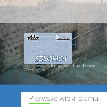
Skip
to
Kontakt z
content
nami
Klub miłośników kultury, historii i duchowości
Asyryjczyków
Pierwsze wieki islamu