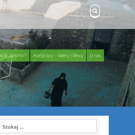
aczy „Szlomo”?
Asyryjczycy – dalecy i bliscy
O nas
zukaj: