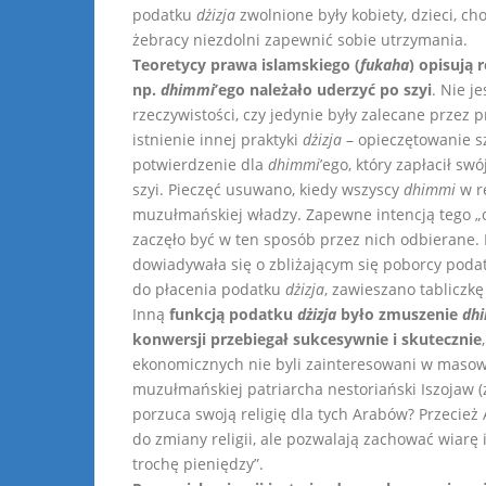
podatku
dżizja
zwolnione były kobiety, dzieci, ch
żebracy niezdolni zapewnić sobie utrzymania.
Teoretycy prawa islamskiego (
fukaha
) opisują 
np.
dhimmi
’ego należało uderzyć po szyi
. Nie j
rzeczywistości, czy jedynie były zalecane prze
istnienie innej praktyki
dżizja
– opieczętowanie sz
potwierdzenie dla
dhimmi
’ego, który zapłacił sw
szyi. Pieczęć usuwano, kiedy wszyscy
dhimmi
w r
muzułmańskiej władzy. Zapewne intencją tego „
zaczęło być w ten sposób przez nich odbierane.
dowiadywała się o zbliżającym się poborcy poda
do płacenia podatku
dżizja
, zawieszano tabliczk
Inną
funkcją podatku
dżizja
było zmuszenie
dh
konwersji przebiegał sukcesywnie i skutecznie
ekonomicznych nie byli zainteresowani w masowej
muzułmańskiej patriarcha nestoriański Iszojaw (
porzuca swoją religię dla tych Arabów? Przecież
do zmiany religii, ale pozwalają zachować wiar
trochę pieniędzy”.