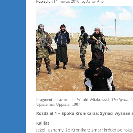
Posted on
14 marca, 2016
by
Ashur Aho
Fragment opracowania: Witold Witakowski,
The Syriac C
Upsalensis, Uppsala, 1987
Rozdział 1 – Epoka Kronikarza: Syriaci wyznani
Kalifat
Jeżeli uznamy, że Kronikarz zmarł krótko po roku 