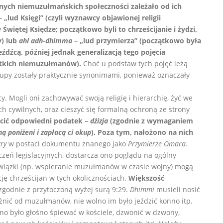
nnych niemuzułmańskich społeczności zależało od ich
 „lud Księgi” (czyli wyznawcy objawionej religii
Świętej Księdze; początkowo byli to chrześcijanie i żydzi,
y) lub
ahl adh-dhimma
– „lud przymierza” (początkowo była
dźcą, później jednak generalizacją tego pojęcia
stkich niemuzułmanów).
Choć u podstaw tych pojęć leżą
rupy zostały praktycznie synonimami, ponieważ oznaczały
cy. Mogli oni zachowywać swoją religię i hierarchię, żyć we
cywilnych, oraz cieszyć się formalną ochroną ze strony
acić odpowiedni podatek –
dżizja
(zgodnie z wymaganiem
ą poniżeni i zapłacą ci okup
). Poza tym, nałożono na nich
żry
w postaci dokumentu znanego jako
Przymierze Omara
.
iczeń legislacyjnych, dostarcza ono poglądu na ogólny
owiązki (np. wspieranie muzułmanów w czasie wojny) mogą
ję chrześcijan w tych okolicznościach.
Większość
 zgodnie z przytoczoną wyżej surą 9:29.
Dhimmi
musieli nosić
żnić od muzułmanów, nie wolno im było jeździć konno itp.
olno było głośno śpiewać w kościele, dzwonić w dzwony,