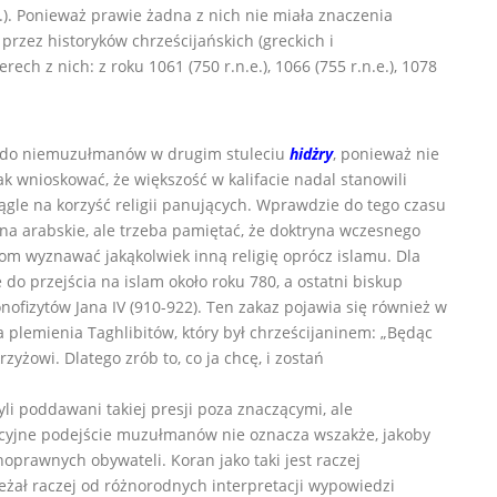
.). Ponieważ prawie żadna z nich nie miała znaczenia
 przez historyków chrześcijańskich (greckich i
rech z nich: z roku 1061 (750 r.n.e.), 1066 (755 r.n.e.), 1078
w do niemuzułmanów w drugim stuleciu
hidżry
, ponieważ nie
 wnioskować, że większość w kalifacie nadal stanowili
ągle na korzyść religii panujących. Wprawdzie do tego czasu
ona arabskie, ale trzeba pamiętać, że doktryna wczesnego
m wyznawać jakąkolwiek inną religię oprócz islamu. Dla
o przejścia na islam około roku 780, a ostatni biskup
ofizytów Jana IV (910-922). Ten zakaz pojawia się również w
a plemienia Taghlibitów, który był chrześcijaninem: „Będąc
yżowi. Dlatego zrób to, co ja chcę, i zostań
li poddawani takiej presji poza znaczącymi, ale
ncyjne podejście muzułmanów nie oznacza wszakże, jakoby
noprawnych obywateli. Koran jako taki jest raczej
ależał raczej od różnorodnych interpretacji wypowiedzi