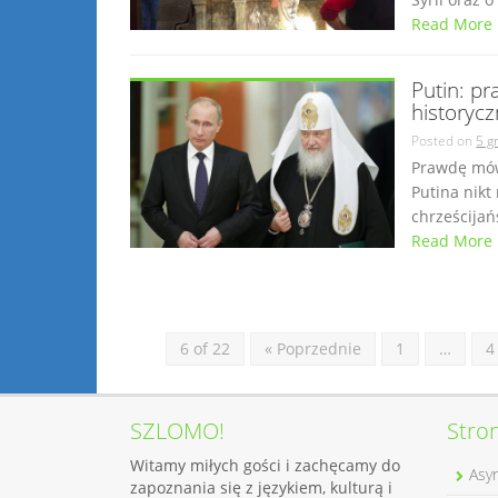
Read More
Putin: pr
historycz
Posted on
5 g
Prawdę mówi
Putina nikt
chrześcijań
Read More
6 of 22
« Poprzednie
1
…
4
SZLOMO!
Stro
Witamy miłych gości i zachęcamy do
Asyr
zapoznania się z językiem, kulturą i