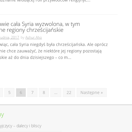
awie cała Syria wyzwolona, w tym
ne regiony chrześcijańskie
rudnia, 2017
by
Ashur Aho
ąc, cała Syria niegdyś była chrześcijańska. Ale oprócz
 nie chce zauważyć, że niektóre jej regiony pozostają
skie aż do dnia dzisiejszego – co m...
5
6
7
8
…
22
Następne »
ny
yjczycy – dalecy i bliscy