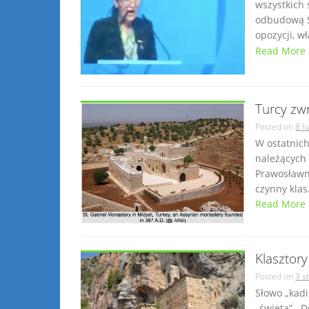
wszystkich
odbudową Sy
opozycji, wł
Read More
Turcy zw
Posted on
8 l
W ostatnich
należących 
Prawosławn
czynny klas.
Read More
Klasztory
Posted on
3 s
Słowo „kadisza” ܩܕܝܫܐ oznacza w języku syri
„święta”. D