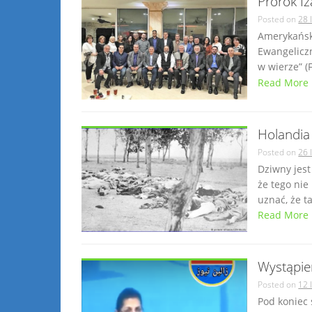
Prorok Iz
Posted on
28 
Amerykański
Ewangelicz
w wierze” (F
Read More
Holandia
Posted on
26 
Dziwny jest
że tego nie
uznać, że t
Read More
Wystąpien
Posted on
12 
Pod koniec 