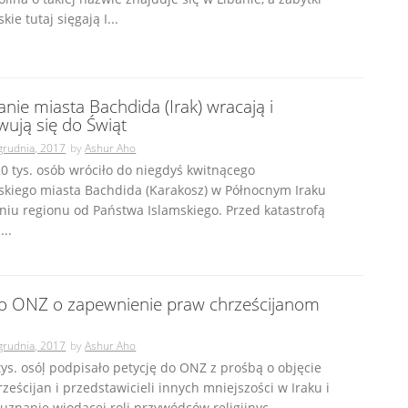
kie tutaj sięgają I...
anie miasta Bachdida (Irak) wracają i
wują się do Świąt
grudnia, 2017
by
Ashur Aho
0 tys. osób wróciło do niegdyś kwitnącego
skiego miasta Bachdida (Karakosz) w Północnym Iraku
iu regionu od Państwa Islamskiego. Przed katastrofą
..
do ONZ o zapewnienie praw chrześcijanom
grudnia, 2017
by
Ashur Aho
ys. osóļ podpisało petycję do ONZ z prośbą o objęcie
ześcijan i przedstawicieli innych mniejszości w Iraku i
o uznanie wiodącej roli przywódców religijnyc...