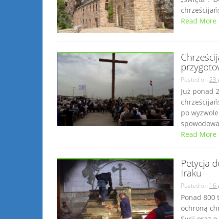
chrześcijańs
Read More
Chrześcij
przygoto
Posted on
23 
Już ponad 2
chrześcijań
po wyzwolen
spowodowa.
Read More
Petycja 
Iraku
Posted on
16 
Ponad 800 t
ochroną chr
Syrii oraz 