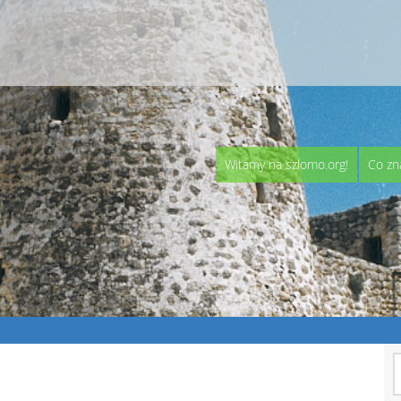
Witamy na szlomo.org!
Co zn
S