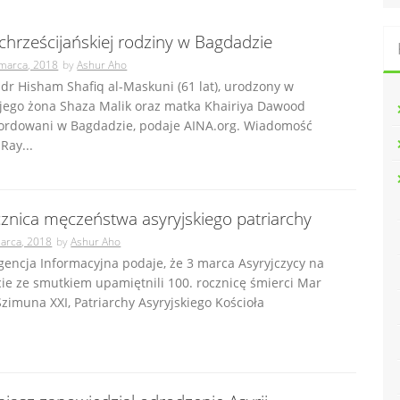
chrześcijańskiej rodziny w Bagdadzie
marca, 2018
by
Ashur Aho
 dr Hisham Shafiq al-Maskuni (61 lat), urodzony w
 jego żona Shaza Malik oraz matka Khairiya Dawood
mordowani w Bagdadzie, podaje AINA.org. Wiadomość
Ray...
cznica męczeństwa asyryjskiego patriarchy
arca, 2018
by
Ashur Aho
gencja Informacyjna podaje, że 3 marca Asyryjczycy na
ie ze smutkiem upamiętnili 100. rocznicę śmierci Mar
zimuna XXI, Patriarchy Asyryjskiego Kościoła