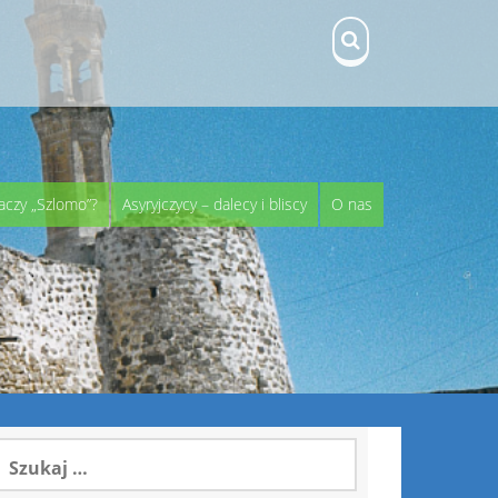
aczy „Szlomo”?
Asyryjczycy – dalecy i bliscy
O nas
zukaj: