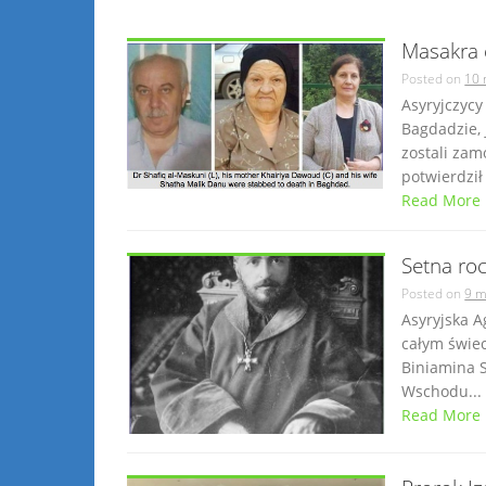
Masakra 
Posted on
10 
Asyryjczycy
Bagdadzie,
zostali za
potwierdził 
Read More
Setna ro
Posted on
9 m
Asyryjska A
całym świec
Biniamina S
Wschodu...
Read More