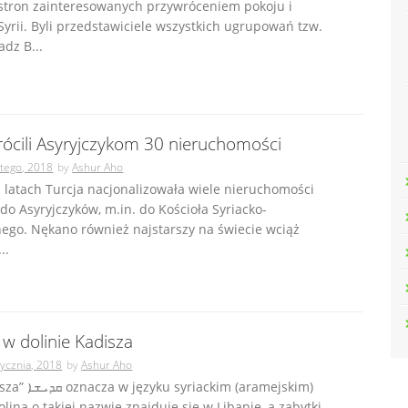
 stron zainteresowanych przywróceniem pokoju i
rii. Byli przedstawiciele wszystkich ugrupowań tzw.
adz B...
rócili Asyryjczykom 30 nieruchomości
utego, 2018
by
Ashur Aho
 latach Turcja nacjonalizowała wiele nieruchomości
do Asyryjczyków, m.in. do Kościoła Syriacko-
ego. Nękano również najstarszy na świecie wciąż
..
 w dolinie Kadisza
tycznia, 2018
by
Ashur Aho
ackim (aramejskim)
olina o takiej nazwie znajduje się w Libanie, a zabytki