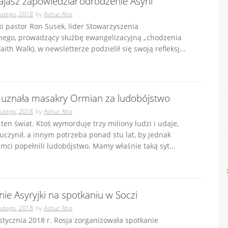
ajasz zapowiedział odrodzenie Asyrii
lutego, 2018
by
Ashur Aho
 pastor Ron Susek, lider Stowarzyszenia
nego, prowadzący służbę ewangelizacyjną „chodzenia
aith Walk), w newsletterze podzielił się swoją refleksj...
 uznała masakry Ormian za ludobójstwo
lutego, 2018
by
Ashur Aho
 ten świat. Ktoś wymorduje trzy miliony ludzi i udaje,
 uczynił, a innym potrzeba ponad stu lat, by jednak
amci popełnili ludobójstwo. Mamy właśnie taką syt...
ie Asyryjki na spotkaniu w Soczi
lutego, 2018
by
Ashur Aho
stycznia 2018 r. Rosja zorganizowała spotkanie