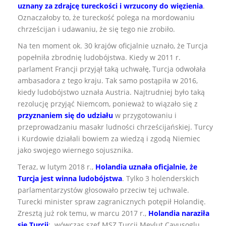
uznany za zdrajcę tureckości i wrzucony do więzienia
.
Oznaczałoby to, że tureckość polega na mordowaniu
chrześcijan i udawaniu, że się tego nie zrobiło.
Na ten moment ok. 30 krajów oficjalnie uznało, że Turcja
popełniła zbrodnię ludobójstwa. Kiedy w 2011 r.
parlament Francji przyjął taką uchwałę, Turcja odwołała
ambasadora z tego kraju. Tak samo postąpiła w 2016,
kiedy ludobójstwo uznała Austria. Najtrudniej było taką
rezolucję przyjąć Niemcom, ponieważ to wiązało się z
przyznaniem się do udziału
w przygotowaniu i
przeprowadzaniu masakr ludności chrześcijańskiej. Turcy
i Kurdowie działali bowiem za wiedzą i zgodą Niemiec
jako swojego wiernego sojusznika.
Teraz, w lutym 2018 r.,
Holandia uznała oficjalnie, że
Turcja jest winna ludobójstwa
. Tylko 3 holenderskich
parlamentarzystów głosowało przeciw tej uchwale.
Turecki minister spraw zagranicznych potępił Holandię.
Zresztą już rok temu, w marcu 2017 r.,
Holandia naraziła
się Turcji
: wówczas szef MSZ Turcji Mevlut Cavusoglu