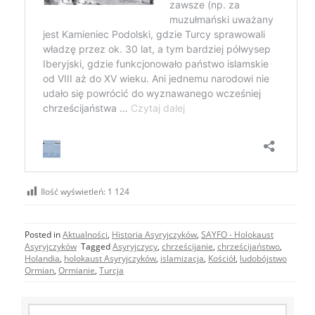
Ilość wyświetleń:
1 124
Posted in
Aktualności
,
Historia Asyryjczyków
,
SAYFO - Holokaust
Asyryjczyków
Tagged
Asyryjczycy
,
chrześcijanie
,
chrześcijaństwo
,
Holandia
,
holokaust Asyryjczyków
,
islamizacja
,
Kościół
,
ludobójstwo
Ormian
,
Ormianie
,
Turcja
Szukaj: