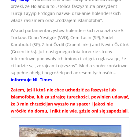
orzekł, że Holandia to „stolica faszyzmu”a prezydent
Turcji Tayyip Erdogan nazwał działanie holenderskich
władz rasizmem oraz „rodzajem islamofobii”.
Wśród parlamentarzystów holenderskich znalazło się 5
Turków: Dilan Yesilgöz (VVD), Cem Lacin (SP), Sadet
Karabulut (SP), Zihni Özdil (GroenLinks) and Nevin Özütok
(GroenLinks). Już następnego dnia tureckie strony
internetowe podawały ich imiona i zdjęcia ogłaszając, że
ci ludzie są „zdrajcami ojczyzny”. Media społecznościowe
są pełne obelg i pogróżek pod adresem tych osób –
informuje NL Times
.
Zatem, jeśli ktoś nie chce uchodzić za faszystę lub
islamofoba, lub za zdrajcę tureckości, powinien udawać,
że 3 mln chrześcijan wyszło na spacer i jakoś nie
wróciło do domu, i nikt nie wie, gdzie oni się zapodziali.