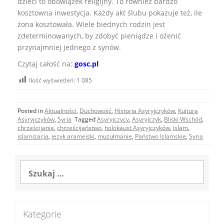
dzieci to obowiązek religijny. To również bardzo
kosztowna inwestycja. Każdy akt ślubu pokazuje też, ile
żona kosztowała. Wiele biednych rodzin jest
zdeterminowanych, by zdobyć pieniądze i ożenić
przynajmniej jednego z synów.
Czytaj całość na:
gosc.pl
Ilość wyświetleń:
1 085
Posted in
Aktualności
,
Duchowość
,
Historia Asyryjczyków
,
Kultura
Asyryjczyków
,
Syria
Tagged
Asyryjczycy
,
Asyryjczyk
,
Bliski Wschód
,
chrześcijanie
,
chrześcijaństwo
,
holokaust Asyryjczyków
,
islam
,
islamizacja
,
język aramejski
,
muzułmanie
,
Państwo Islamskie
,
Syria
Szukaj:
Kategorie