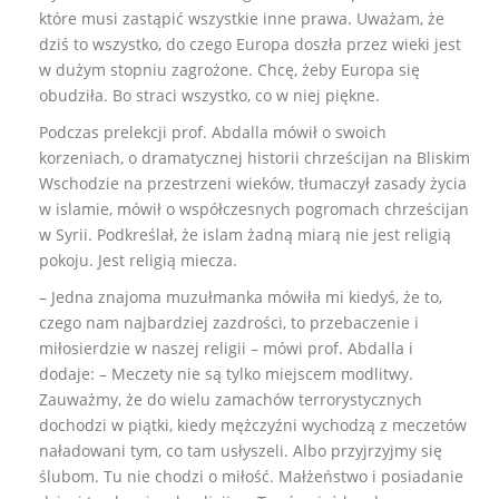
które musi zastąpić wszystkie inne prawa. Uważam, że
dziś to wszystko, do czego Europa doszła przez wieki jest
w dużym stopniu zagrożone. Chcę, żeby Europa się
obudziła. Bo straci wszystko, co w niej piękne.
Podczas prelekcji prof. Abdalla mówił o swoich
korzeniach, o dramatycznej historii chrześcijan na Bliskim
Wschodzie na przestrzeni wieków, tłumaczył zasady życia
w islamie, mówił o współczesnych pogromach chrześcijan
w Syrii. Podkreślał, że islam żadną miarą nie jest religią
pokoju. Jest religią miecza.
– Jedna znajoma muzułmanka mówiła mi kiedyś, że to,
czego nam najbardziej zazdrości, to przebaczenie i
miłosierdzie w naszej religii – mówi prof. Abdalla i
dodaje: – Meczety nie są tylko miejscem modlitwy.
Zauważmy, że do wielu zamachów terrorystycznych
dochodzi w piątki, kiedy mężczyźni wychodzą z meczetów
naładowani tym, co tam usłyszeli. Albo przyjrzyjmy się
ślubom. Tu nie chodzi o miłość. Małżeństwo i posiadanie