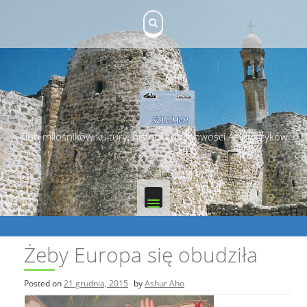
Skip
to
content
Klub miłośników kultury, historii i duchowości Asyryjczyków
Żeby Europa się obudziła
Posted on
21 grudnia, 2015
by
Ashur Aho