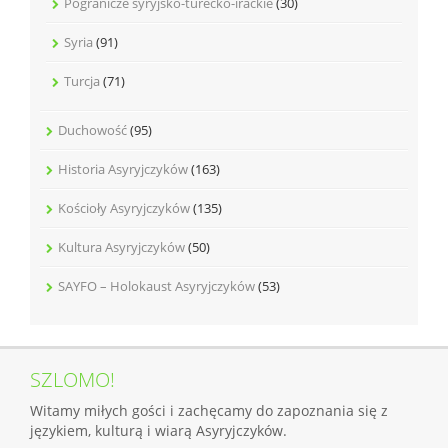
Pogranicze syryjsko-turecko-irackie
(30)
Syria
(91)
Turcja
(71)
Duchowość
(95)
Historia Asyryjczyków
(163)
Kościoły Asyryjczyków
(135)
Kultura Asyryjczyków
(50)
SAYFO – Holokaust Asyryjczyków
(53)
SZLOMO!
Witamy miłych gości i zachęcamy do zapoznania się z
językiem, kulturą i wiarą Asyryjczyków.