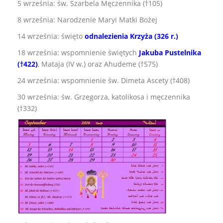
5 września: św. Szarbela Męczennika (†105)
8 września: Narodzenie Maryi Matki Bożej
14 września: święto
odnalezienia Krzyża (326 r.)
18 września: wspomnienie świętych
Jakuba Pustelnika
(†422)
, Mataja (IV w.) oraz Ahudeme (†575)
24 września: wspomnienie św. Dimeta Ascety (†408)
30 września: św. Grzegorza, katolikosa i męczennika
(†332)