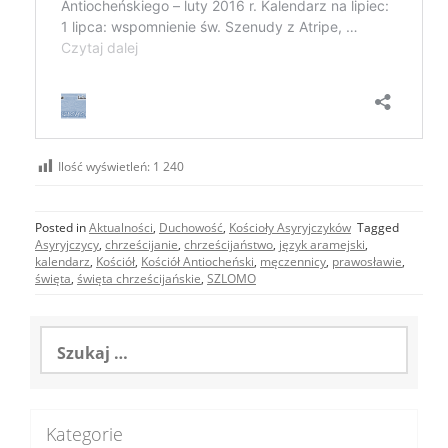
Ilość wyświetleń:
1 240
Posted in
Aktualności
,
Duchowość
,
Kościoły Asyryjczyków
Tagged
Asyryjczycy
,
chrześcijanie
,
chrześcijaństwo
,
język aramejski
,
kalendarz
,
Kościół
,
Kościół Antiocheński
,
męczennicy
,
prawosławie
,
święta
,
święta chrześcijańskie
,
SZLOMO
Szukaj:
Kategorie