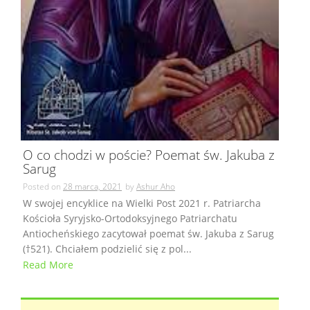
O co chodzi w poście? Poemat św. Jakuba z
Sarug
Posted on
28 marca, 2021
by
Ashur Aho
W swojej encyklice na Wielki Post 2021 r. Patriarcha
Kościoła Syryjsko-Ortodoksyjnego Patriarchatu
Antiocheńskiego zacytował poemat św. Jakuba z Sarug
(†︎521). Chciałem podzielić się z pol...
Read More