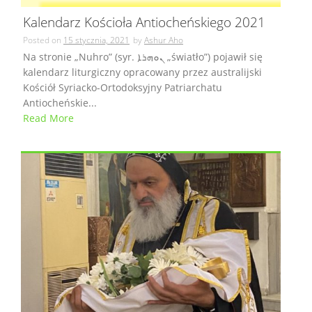
Kalendarz Kościoła Antiocheńskiego 2021
Posted on
15 stycznia, 2021
by
Ashur Aho
Na stronie „Nuhro” (syr. ܢܘܗܪܐ „światło”) pojawił się
kalendarz liturgiczny opracowany przez australijski
Kościół Syriacko-Ortodoksyjny Patriarchatu
Antiocheńskie...
Read More