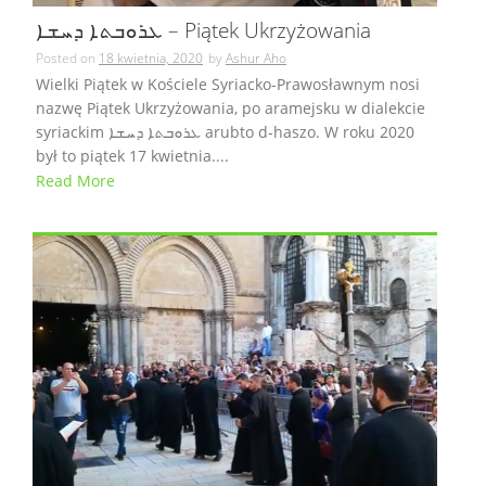
ܥܪܘܒܬܐ ܕܚܫܐ – Piątek Ukrzyżowania
Posted on
18 kwietnia, 2020
by
Ashur Aho
Wielki Piątek w Kościele Syriacko-Prawosławnym nosi
nazwę Piątek Ukrzyżowania, po aramejsku w dialekcie
syriackim ܥܪܘܒܬܐ ܕܚܫܐ arubto d-haszo. W roku 2020
był to piątek 17 kwietnia....
Read More