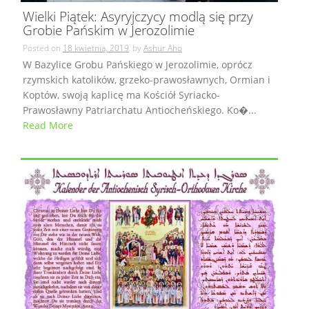
Wielki Piątek: Asyryjczycy modlą się przy
Grobie Pańskim w Jerozolimie
Posted on
18 kwietnia, 2019
by
Ashur Aho
W Bazylice Grobu Pańskiego w Jerozolimie, oprócz
rzymskich katolików, grzeko-prawosławnych, Ormian i
Koptów, swoją kaplicę ma Kościół Syriacko-
Prawosławny Patriarchatu Antiocheńskiego. Ko�...
Read More