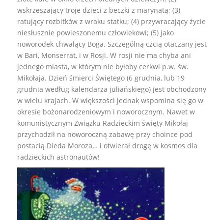
wskrzeszający troje dzieci z beczki z marynatą; (3)
ratujący rozbitków z wraku statku; (4) przywracający życie
niesłusznie powieszonemu człowiekowi; (5) jako
noworodek chwalący Boga. Szczególną czcią otaczany jest
w Bari, Monserrat, i w Rosji. W rosji nie ma chyba ani
jednego miasta, w którym nie byłoby cerkwi p.w. św.
Mikołaja. Dzień śmierci Świętego (6 grudnia, lub 19
grudnia według kalendarza juliańskiego) jest obchodzony
w wielu krajach. W większości jednak wspomina się go w
okresie bożonarodzeniowym i noworocznym. Nawet w
komunistycznym Związku Radzieckim święty Mikołaj
przychodził na noworoczną zabawę przy choince pod
postacią Dieda Moroza… i otwierał drogę w kosmos dla
radzieckich astronautów!