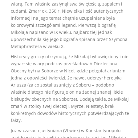
wiarą. Tam właśnie zasłynął swą świętością, zapałem i
cudami. Zmarł ok. 350 r. Niewielka ilość autentycznych
informacji na jego temat chętnie uzupełniana była
kolorowymi szczegółami legend. Pierwszą biografię
Mikołaja napisano w IX wieku, najbardziej jednak
upowszechniła się jego biografia spisana przez Szymona
Metaphrastesa w wieku X.
Historycy greccy utrzymują, że Mikołaj był uwięziony i nie
wyparł się wiary podczas prześladowań Dioklecjana.
Obecny był na Soborze w Nicei, gdzie potępiał arianizm.
Jedna z opowieści twierdzi, że nawet uderzył heretyka
Ariusza (za co został usunięty z Soboru – podobno
właśnie dlatego nie figuruje on na żadnej znanej liście
biskupów obecnych na Soborze). Dodają także, że Mikołaj
zmarł w stolicy swej diecezji, Myrze. Niestety, brak
konkretnych dowodów historycznych potwierdzających te
fakty.
Już w czasach Justyniana (VI wiek) w Konstantynopolu
znajdowała się bazylika zbudowana ku czci św. Mikołaja.