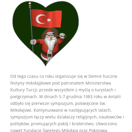
Od tego czasu co roku organizuje się w Demre huczne
festyny mikołajjkowe pod patronatem Ministerstwa
Kultury Turcji, przede wszystkim z myślą o turystach i
pielgrzymach. W dniach 5-7 grudnia 1983 roku w Antalii
odbyło się pierwsze sympozjum, poświęcone św.
Mikołajowi. Kontynuowane w następujących latach,
sympozjum łączy wielu działaczy religijnych, naukowców i
polityków, promujących pokój i braterstwo. Utworzono
nawet Fundację Świętego Mikołaja oraz Pokojową