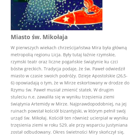
Miasto św. Mikołaja
W pierwszych wiekach chrześcijaństwa Mira była główną
metropolią regionu Licja. Były tutaj łaźnie rzymskie,
rzymski teatr oraz liczne pogańskie świątynie ku czci
bóstw greckich. Tradycja podaje, że św. Paweł odwiedził
miasto w czasie swoich podróży. Dzieje Apostolskie (26,5-
6) opowiadają o tym, że w Mirze eskortowany w drodze do
Rzymu św. Paweł musiał zmienić statek. W drugim
stuleciu n.e. zawaliła się w wyniku trzęsienia ziemi
świątynia Artemidy w Mirze. Najprawdopodobniej, na jej
ruinach powstał kościół bizantyjski, w którym pełnił swój
urząd św. Mikołaj. Kościół ten również ucierpiał w wyniku
trzęsienia ziemi w roku 529, ale przy wsparciu Justyniana
został odbudowany. Okres świetności Miry skończył się,