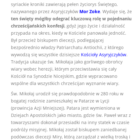
syriackie kroniki zawierają pełen życiorys Świętego,
nazywanego przez Asyryjczyków
Mor Zoke
. Wydaje się, że
ten święty mógłby odegrać kluczową rolę w pojednaniu
chrześcijańskich konfesji
, gdyż jego życie i działalność
przypada na okres, kiedy w Kościele panowała jedność.
Był przecież biskupem diecezji, podlegającej
bezpośrednio władzy Patriarchatu Antiochii, z którego
wywodzą się wszystkie dzisiejsze
Kościoły Asyryjczyków
.
Tradycja ukazuje św. Mikołaja jako gorliwego obrońcy
wiary wobec herezji, którym przeciwstawia się cały
Kościół na Synodzie Nicejskim, gdzie wypracowano
wspólne dla wszystkich chrześcijan wyznanie wiary.
Św. Mikołaj urodził się prawdopodobnie w 280 roku w
bogatej rodzinie zamieszkałej w Patarze w Lycji
(prowincja Azji Mniejszej). Patara jest wymieniona w
Dziejach Apostolskich jako miasto, gdzie św. Paweł wraz z
towarzyszami dokonał przesiadki na inny statek w czasie
podróży misyjnej. Mikołaj został biskupem zaniedbanej
podówczas diecezji Miry, którą zarządzał z wielką troską i