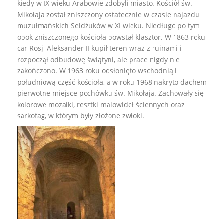
kiedy w IX wieku Arabowie zdobyli miasto. Kościół św.
Mikołaja został zniszczony ostatecznie w czasie najazdu
muzułmańskich Seldżuków w XI wieku. Niedługo po tym
obok zniszczonego kościoła powstał klasztor. W 1863 roku
car Rosji Aleksander II kupił teren wraz z ruinami i
rozpoczął odbudowę świątyni, ale prace nigdy nie
zakończono. W 1963 roku odsłonięto wschodnią i
południową część kościoła, a w roku 1968 nakryto dachem
pierwotne miejsce pochówku św. Mikołaja. Zachowały się
kolorowe mozaiki, resztki malowideł ściennych oraz
sarkofag, w którym były złożone zwłoki.