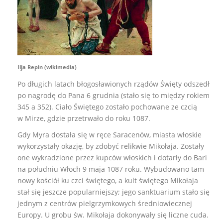
Ilja Repin (wikimedia)
Po długich latach błogosławionych rządów Święty odszedł
po nagrodę do Pana 6 grudnia (stało się to między rokiem
345 a 352). Ciało Świętego zostało pochowane ze czcią
w Mirze, gdzie przetrwało do roku 1087.
Gdy Myra dostała się w ręce Saracenów, miasta włoskie
wykorzystały okazję, by zdobyć relikwie Mikołaja. Zostały
one wykradzione przez kupców włoskich i dotarły do Bari
na południu Włoch 9 maja 1087 roku. Wybudowano tam
nowy kościół ku czci świętego, a kult świętego Mikołaja
stał się jeszcze popularniejszy; jego sanktuarium stało się
jednym z centrów pielgrzymkowych średniowiecznej
Europy. U grobu św. Mikołaja dokonywały się liczne cuda.