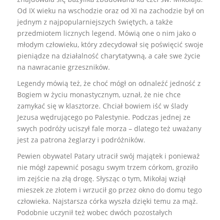
Od IX wieku na wschodzie oraz od XI na zachodzie był on
jednym z najpopularniejszych świętych, a także
przedmiotem licznych legend. Mówią one o nim jako o
młodym człowieku, który zdecydował się poświęcić swoje
pieniądze na działalność charytatywną, a całe swe życie
na nawracanie grzeszników.
Legendy mówią też, że choć mógł on odnaleźć jedność z
Bogiem w życiu monastycznym, uznał, że nie chce
zamykać się w klasztorze. Chciał bowiem iść w ślady
Jezusa wędrującego po Palestynie. Podczas jednej ze
swych podróży uciszył fale morza – dlatego też uważany
jest za patrona żeglarzy i podróżników.
Pewien obywatel Patary utracił swój majątek i ponieważ
nie mógł zapewnić posagu swym trzem córkom, groziło
im zejście na złą drogę. Słysząc o tym, Mikołaj wziął
mieszek ze złotem i wrzucił go przez okno do domu tego
człowieka. Najstarsza córka wyszła dzięki temu za mąż.
Podobnie uczynił też wobec dwóch pozostałych