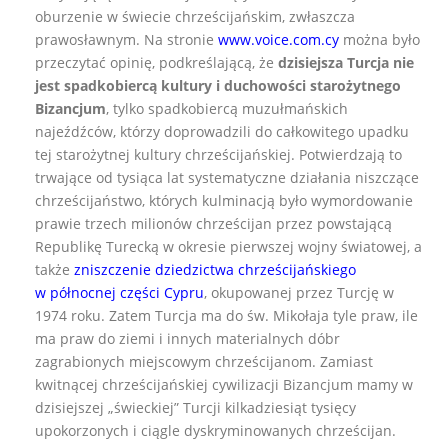
oburzenie w świecie chrześcijańskim, zwłaszcza
prawosławnym. Na stronie
www.voice.com.cy
można było
przeczytać opinię, podkreślającą, że
dzisiejsza Turcja nie
jest spadkobiercą kultury i duchowości starożytnego
Bizancjum
, tylko spadkobiercą muzułmańskich
najeźdźców, którzy doprowadzili do całkowitego upadku
tej starożytnej kultury chrześcijańskiej. Potwierdzają to
trwające od tysiąca lat systematyczne działania niszczące
chrześcijaństwo, których kulminacją było wymordowanie
prawie trzech milionów chrześcijan przez powstającą
Republikę Turecką w okresie pierwszej wojny światowej, a
także
zniszczenie dziedzictwa chrześcijańskiego
w północnej części Cypru
, okupowanej przez Turcję w
1974 roku. Zatem Turcja ma do św. Mikołaja tyle praw, ile
ma praw do ziemi i innych materialnych dóbr
zagrabionych miejscowym chrześcijanom. Zamiast
kwitnącej chrześcijańskiej cywilizacji Bizancjum mamy w
dzisiejszej „świeckiej” Turcji kilkadziesiąt tysięcy
upokorzonych i ciągle dyskryminowanych chrześcijan.