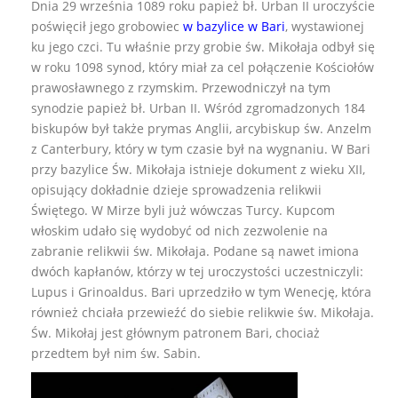
Dnia 29 września 1089 roku papież bł. Urban II uroczyście
poświęcił jego grobowiec
w bazylice w Bari
, wystawionej
ku jego czci. Tu właśnie przy grobie św. Mikołaja odbył się
w roku 1098 synod, który miał za cel połączenie Kościołów
prawosławnego z rzymskim. Przewodniczył na tym
synodzie papież bł. Urban II. Wśród zgromadzonych 184
biskupów był także prymas Anglii, arcybiskup św. Anzelm
z Canterbury, który w tym czasie był na wygnaniu. W Bari
przy bazylice Św. Mikołaja istnieje dokument z wieku XII,
opisujący dokładnie dzieje sprowadzenia relikwii
Świętego. W Mirze byli już wówczas Turcy. Kupcom
włoskim udało się wydobyć od nich zezwolenie na
zabranie relikwii św. Mikołaja. Podane są nawet imiona
dwóch kapłanów, którzy w tej uroczystości uczestniczyli:
Lupus i Grinoaldus. Bari uprzedziło w tym Wenecję, która
również chciała przewieźć do siebie relikwie św. Mikołaja.
Św. Mikołaj jest głównym patronem Bari, chociaż
przedtem był nim św. Sabin.