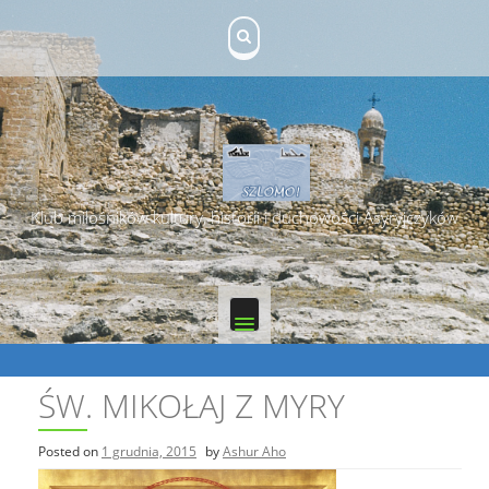
Skip
to
content
Klub miłośników kultury, historii i duchowości Asyryjczyków
ŚW. MIKOŁAJ Z MYRY
Posted on
1 grudnia, 2015
by
Ashur Aho