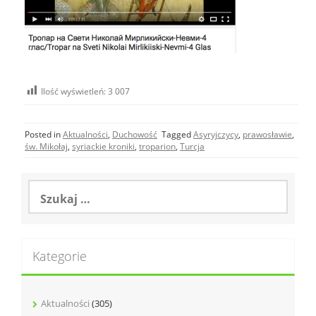
Ilość wyświetleń:
3 007
Posted in
Aktualności
,
Duchowość
Tagged
Asyryjczycy
,
prawosławie
,
św. Mikołaj
,
syriackie kroniki
,
troparion
,
Turcja
Szukaj:
Kategorie
Aktualności
(305)