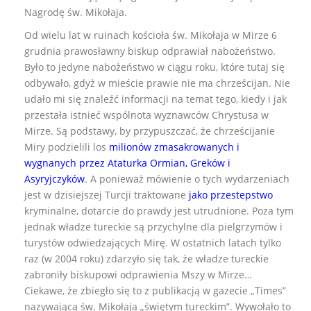
Nagrodę św. Mikołaja.
Od wielu lat w ruinach kościoła św. Mikołaja w Mirze 6
grudnia prawosławny biskup odprawiał nabożeństwo.
Było to jedyne nabożeństwo w ciągu roku, które tutaj się
odbywało, gdyż w mieście prawie nie ma chrześcijan. Nie
udało mi się znaleźć informacji na temat tego, kiedy i jak
przestała istnieć wspólnota wyznawców Chrystusa w
Mirze. Są podstawy, by przypuszczać, że chrześcijanie
Miry podzielili los
milionów zmasakrowanych i
wygnanych przez Ataturka Ormian, Greków i
Asyryjczyków
. A ponieważ mówienie o tych wydarzeniach
jest w dzisiejszej Turcji traktowane
jako przestepstwo
kryminalne, dotarcie do prawdy jest utrudnione. Poza tym
jednak władze tureckie są przychylne dla pielgrzymów i
turystów odwiedzających Mirę. W ostatnich latach tylko
raz (w 2004 roku) zdarzyło się tak, że władze tureckie
zabroniły biskupowi odprawienia Mszy w Mirze…
Ciekawe, że zbiegło się to z publikacją w gazecie „Times”
nazywającą św. Mikołaja „świętym tureckim”. Wywołało to