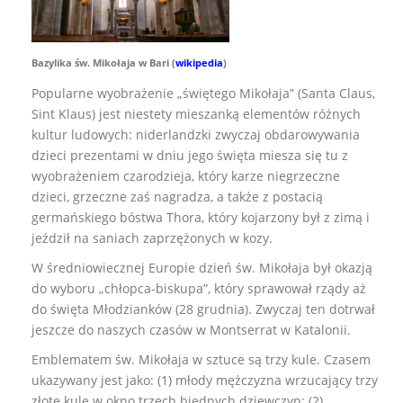
Bazylika św. Mikołaja w Bari (
wikipedia
)
Popularne wyobrażenie „świętego Mikołaja” (Santa Claus,
Sint Klaus) jest niestety mieszanką elementów różnych
kultur ludowych: niderlandzki zwyczaj obdarowywania
dzieci prezentami w dniu jego święta miesza się tu z
wyobrażeniem czarodzieja, który karze niegrzeczne
dzieci, grzeczne zaś nagradza, a także z postacią
germańskiego bóstwa Thora, który kojarzony był z zimą i
jeździł na saniach zaprzężonych w kozy.
W średniowiecznej Europie dzień św. Mikołaja był okazją
do wyboru „chłopca-biskupa”, który sprawował rządy aż
do święta Młodzianków (28 grudnia). Zwyczaj ten dotrwał
jeszcze do naszych czasów w Montserrat w Katalonii.
Emblematem św. Mikołaja w sztuce są trzy kule. Czasem
ukazywany jest jako: (1) młody mężczyzna wrzucający trzy
złote kule w okno trzech biednych dziewczyn; (2)