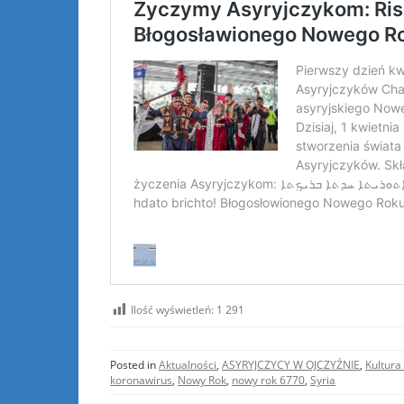
Ilość wyświetleń:
1 291
Posted in
Aktualności
,
ASYRYJCZYCY W OJCZYŹNIE
,
Kultura
koronawirus
,
Nowy Rok
,
nowy rok 6770
,
Syria