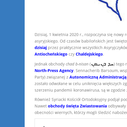
Dzisiaj, 1 kwietnia 2020 r., rozpoczyna się nowy
asyryjskiego. Od czasów babilońskich jest świę
dzisiaj
przez praktycznie wszystkich Asyryjczykó
Antiocheńskiego
czy
Chaldejskiego
.
ܚܕ ܒܢܝܣܢ
Jednak obchody
chad b-nisan
(
) tego
North-Press Agency
. Sennacherib Barsoum, wspó
Party) związanej z
Autonomiczną Administracją 
zostało odwołane w celu uniknięcia większych z
szerzeniu pandemii koronawirusa, są w zgodzie 
Również Syriacki Kościół Ortodoksyjny podjął po
Nawet
obchody święta Zwiastowania
odbywały 
obecności wiernych, którzy mogli śledzić naboż