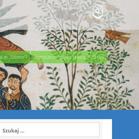
aczy „Szlomo”?
Asyryjczycy – dalecy i bliscy
O nas
zukaj: