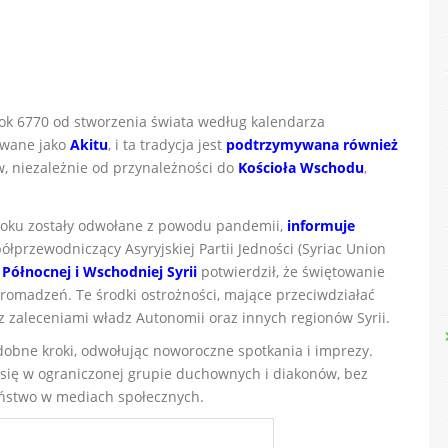
 rok 6770 od stworzenia świata według kalendarza
towane jako
Akitu
, i ta tradycja jest
podtrzymywana również
w, niezależnie od przynależności do
Kościoła Wschodu
,
 roku zostały odwołane z powodu pandemii,
informuje
łprzewodniczący Asyryjskiej Partii Jedności (Syriac Union
Północnej i Wschodniej Syrii
potwierdził, że świętowanie
gromadzeń. Te środki ostrożności, mające przeciwdziałać
z zaleceniami władz Autonomii oraz innych regionów Syrii.
dobne kroki, odwołując noworoczne spotkania i imprezy.
się w ograniczonej grupie duchownych i diakonów, bez
eństwo w mediach społecznych.