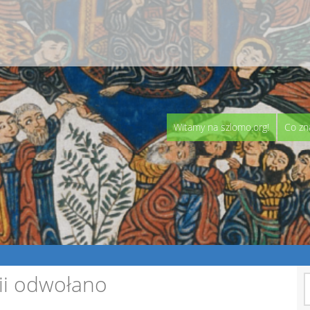
Witamy na szlomo.org!
Co zn
ii odwołano
S