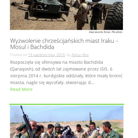
Wyzwolenie chrześcijańskich miast Iraku –
Mosul i Bachdida
Posted on
19 października, 2016
by
Ashur Aho
Rozpoczęła się ofensywa na miasto Bachdida
(Qaraqosh), od dwóch lat zajmowane przez ISIS. 6
sierpnia 2014 r. kurdyjskie oddziały, które miały bronić
miasta, nagle się wycofały, otwierając d...
Read More