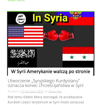
Utworzenie „Syryjskiego Kurdystanu”
oznacza koniec chrześcijaństwa w Syrii
Posted on
27 stycznia, 2017
by
Ashur Aho
Rok temu Edwin Mora ostrzegał, że przekazanie
Kurdom części terytorium w Syrii może oznaczać