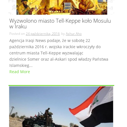
Wyzwolono miasto Tell-Keppe koło Mosulu
w Iraku
Posted on
24 października, 2016
by
Ashur Aho
Agencja Iraqi News podaje, że w sobotę 22
października 2016 r. wojska irackie wkroczyły do
centrum miasta Tell-Keppe wyzwalając
dzielnice Somer oraz al-Askari spod władzy Państwa
Islamskieg...
Read More