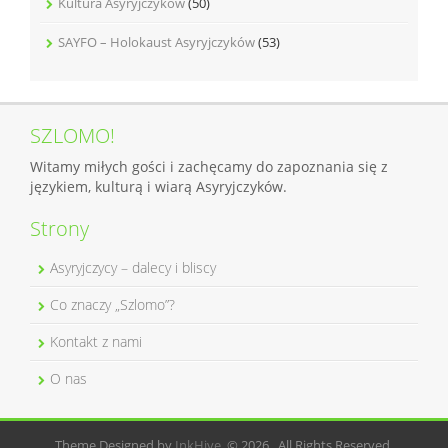
Kultura Asyryjczyków
(50)
SAYFO – Holokaust Asyryjczyków
(53)
SZLOMO!
Witamy miłych gości i zachęcamy do zapoznania się z
językiem, kulturą i wiarą Asyryjczyków.
Strony
Asyryjczycy – dalecy i bliscy
Co znaczy „Szlomo”?
Kontakt z nami
O nas
Theme Designed by
InkHive
.
© 2026 . All Rights Reserved.