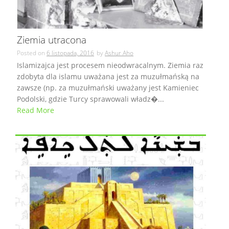
Ziemia utracona
Posted on
6 listopada, 2016
by
Ashur Aho
Islamizajca jest procesem nieodwracalnym. Ziemia raz
zdobyta dla islamu uważana jest za muzułmańską na
zawsze (np. za muzułmański uważany jest Kamieniec
Podolski, gdzie Turcy sprawowali władz�...
Read More