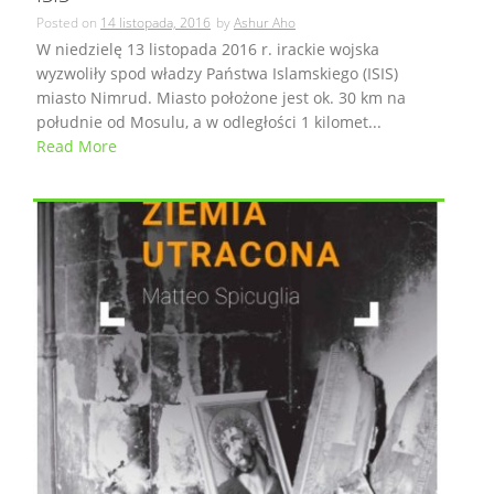
Posted on
14 listopada, 2016
by
Ashur Aho
W niedzielę 13 listopada 2016 r. irackie wojska
wyzwoliły spod władzy Państwa Islamskiego (ISIS)
miasto Nimrud. Miasto położone jest ok. 30 km na
południe od Mosulu, a w odległości 1 kilomet...
Read More