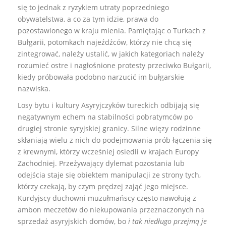
się to jednak z ryzykiem utraty poprzedniego
obywatelstwa, a co za tym idzie, prawa do
pozostawionego w kraju mienia. Pamiętając o Turkach z
Bułgarii, potomkach najeźdźców, którzy nie chcą się
zintegrować, należy ustalić, w jakich kategoriach należy
rozumieć ostre i nagłośnione protesty przeciwko Bułgarii,
kiedy próbowała podobno narzucić im bułgarskie
nazwiska.
Losy bytu i kultury Asyryjczyków tureckich odbijają się
negatywnym echem na stabilności pobratymców po
drugiej stronie syryjskiej granicy. Silne więzy rodzinne
skłaniają wielu z nich do podejmowania prób łączenia się
z krewnymi, którzy wcześniej osiedli w krajach Europy
Zachodniej. Przeżywający dylemat pozostania lub
odejścia staje się obiektem manipulacji ze strony tych,
którzy czekają, by czym prędzej zająć jego miejsce.
Kurdyjscy duchowni muzułmańscy często nawołują z
ambon meczetów do niekupowania przeznaczonych na
sprzedaż asyryjskich domów, bo
i tak niedługo przejmą je