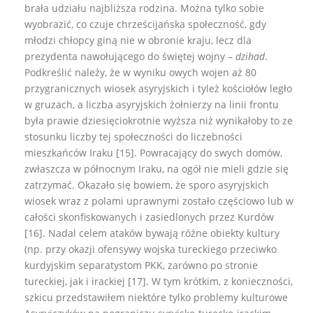
brała udziału najbliższa rodzina. Można tylko sobie
wyobrazić, co czuje chrześcijańska społeczność, gdy
młodzi chłopcy giną nie w obronie kraju, lecz dla
prezydenta nawołującego do świętej wojny –
dzihad
.
Podkreślić należy, że w wyniku owych wojen aż 80
przygranicznych wiosek asyryjskich i tyleż kościołów legło
w gruzach, a liczba asyryjskich żołnierzy na linii frontu
była prawie dziesięciokrotnie wyższa niż wynikałoby to ze
stosunku liczby tej społeczności do liczebności
mieszkańców Iraku [15]. Powracający do swych domów,
zwłaszcza w północnym Iraku, na ogół nie mieli gdzie się
zatrzymać. Okazało się bowiem, że sporo asyryjskich
wiosek wraz z polami uprawnymi zostało częściowo lub w
całości skonfiskowanych i zasiedlonych przez Kurdów
[16]. Nadal celem ataków bywają różne obiekty kultury
(np. przy okazji ofensywy wojska tureckiego przeciwko
kurdyjskim separatystom PKK, zarówno po stronie
tureckiej, jak i irackiej [17]. W tym krótkim, z konieczności,
szkicu przedstawiłem niektóre tylko problemy kulturowe