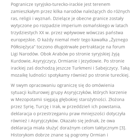
Pogranicze syryjsko-turecko-irackie jest terenem
zamieszkałym przez kilka narodów należących do różnych
ras, religii i wyznań. Dzielące je obecne granice zostały
wytyczone po rozpadzie imperium osmańskiego w latach
trzydziestych XX w. przez wpływowe wówczas państwa
europejskie. O każdy niemal metr tego kawałka „Żyznego
Półksiężyca” toczono długotrwałe pertraktacje na forum
Ligi Narodów. Obok Arabów po stronie syryjskiej żyją
Kurdowie, Asyryjczycy, Ormianie i Jezydowie. Po stronie
irackiej zaś dochodzą jeszcze Turkmeni i Sabejczycy. Taką
mozaikę ludności spotykamy również po stronie tureckiej.
W swym opracowaniu ograniczę się do omówienia
sytuacji kulturowej grupy Asyryjczyków, których korzenie
w Mezopotamii sięgają głębokiej starożytności. Złożona
przez Syrię, Turcję i Irak, w przeddzień ich powstania,
deklaracja o przestrzeganiu praw mniejszości dotyczyła
również i Asyryjczyków. Okazało się jednak, że owa
deklaracja miała służyć doraźnym celom taktycznym [3].
Historykom dobrze znane są pogromy Ormian i