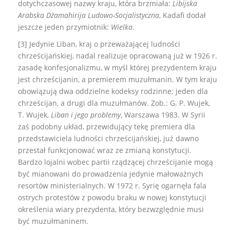
dotychczasowej nazwy kraju, która brzmiała:
Libijska
Arabska Dżamahirija Ludowo-Socjalistyczna
, Kadafi dodał
jeszcze jeden przymiotnik:
Wielka
.
[3] Jedynie Liban, kraj o przeważającej ludności
chrześcijańskiej, nadal realizuje opracowaną już w 1926 r.
zasadę konfesjonalizmu, w myśl której prezydentem kraju
jest chrześcijanin, a premierem muzułmanin. W tym kraju
obowiązują dwa oddzielne kodeksy rodzinne; jeden dla
chrześcijan, a drugi dla muzułmanów. Zob.: G. P. Wujek,
T. Wujek,
Liban i jego problemy
, Warszawa 1983. W Syrii
zaś podobny układ, przewidujący tekę premiera dla
przedstawiciela ludności chrześcijańskiej, już dawno
przestał funkcjonować wraz ze zmianą konstytucji.
Bardzo lojalni wobec partii rządzącej chrześcijanie mogą
być mianowani do prowadzenia jedynie małoważnych
resortów ministerialnych. W 1972 r. Syrię ogarnęła fala
ostrych protestów z powodu braku w nowej konstytucji
określenia wiary prezydenta, który bezwzględnie musi
być muzułmaninem.