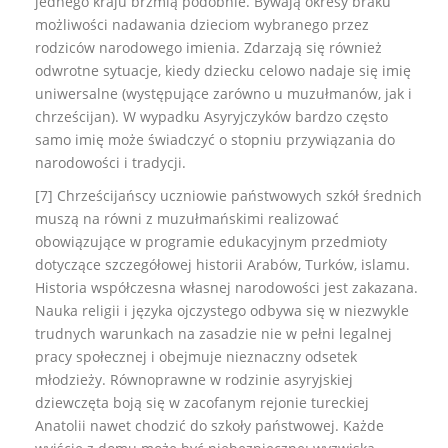
jednego kraju brzmią podobnie. Bywają okresy braku
możliwości nadawania dzieciom wybranego przez
rodziców narodowego imienia. Zdarzają się również
odwrotne sytuacje, kiedy dziecku celowo nadaje się imię
uniwersalne (występujące zarówno u muzułmanów, jak i
chrześcijan). W wypadku Asyryjczyków bardzo często
samo imię może świadczyć o stopniu przywiązania do
narodowości i tradycji.
[7] Chrześcijańscy uczniowie państwowych szkół średnich
muszą na równi z muzułmańskimi realizować
obowiązujące w programie edukacyjnym przedmioty
dotyczące szczegółowej historii Arabów, Turków, islamu.
Historia współczesna własnej narodowości jest zakazana.
Nauka religii i języka ojczystego odbywa się w niezwykle
trudnych warunkach na zasadzie nie w pełni legalnej
pracy społecznej i obejmuje nieznaczny odsetek
młodzieży. Równoprawne w rodzinie asyryjskiej
dziewczęta boją się w zacofanym rejonie tureckiej
Anatolii nawet chodzić do szkoły państwowej. Każde