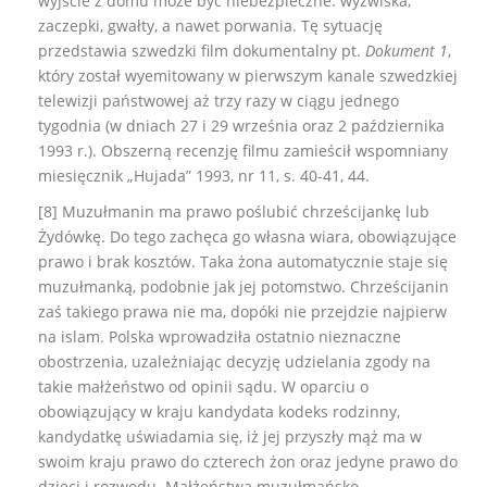
wyjście z domu może być niebezpieczne: wyzwiska,
zaczepki, gwałty, a nawet porwania. Tę sytuację
przedstawia szwedzki film dokumentalny pt.
Dokument 1
,
który został wyemitowany w pierwszym kanale szwedzkiej
telewizji państwowej aż trzy razy w ciągu jednego
tygodnia (w dniach 27 i 29 września oraz 2 października
1993 r.). Obszerną recenzję filmu zamieścił wspomniany
miesięcznik „Hujada” 1993, nr 11, s. 40-41, 44.
[8] Muzułmanin ma prawo poślubić chrześcijankę lub
Żydówkę. Do tego zachęca go własna wiara, obowiązujące
prawo i brak kosztów. Taka żona automatycznie staje się
muzułmanką, podobnie jak jej potomstwo. Chrześcijanin
zaś takiego prawa nie ma, dopóki nie przejdzie najpierw
na islam. Polska wprowadziła ostatnio nieznaczne
obostrzenia, uzależniając decyzję udzielania zgody na
takie małżeństwo od opinii sądu. W oparciu o
obowiązujący w kraju kandydata kodeks rodzinny,
kandydatkę uświadamia się, iż jej przyszły mąż ma w
swoim kraju prawo do czterech żon oraz jedyne prawo do
dzieci i rozwodu. Małżeństwa muzułmańsko-