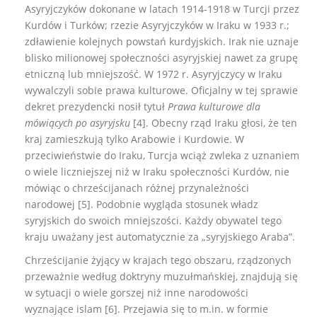
Asyryjczyków dokonane w latach 1914-1918 w Turcji przez
Kurdów i Turków; rzezie Asyryjczyków w Iraku w 1933 r.;
zdławienie kolejnych powstań kurdyjskich. Irak nie uznaje
blisko milionowej społeczności asyryjskiej nawet za grupę
etniczną lub mniejszość. W 1972 r. Asyryjczycy w Iraku
wywalczyli sobie prawa kulturowe. Oficjalny w tej sprawie
dekret prezydencki nosił tytuł
Prawa kulturowe dla
mówiących po asyryjsku
[4]. Obecny rząd Iraku głosi, że ten
kraj zamieszkują tylko Arabowie i Kurdowie. W
przeciwieństwie do Iraku, Turcja wciąż zwleka z uznaniem
o wiele liczniejszej niż w Iraku społeczności Kurdów, nie
mówiąc o chrześcijanach różnej przynależności
narodowej [5]. Podobnie wygląda stosunek władz
syryjskich do swoich mniejszości. Każdy obywatel tego
kraju uważany jest automatycznie za „syryjskiego Araba”.
Chrześcijanie żyjący w krajach tego obszaru, rządzonych
przeważnie według doktryny muzułmańskiej, znajdują się
w sytuacji o wiele gorszej niż inne narodowości
wyznające islam [6]. Przejawia się to m.in. w formie