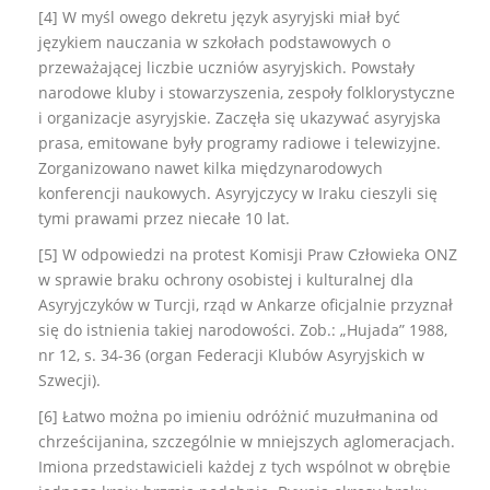
[4] W myśl owego dekretu język asyryjski miał być
językiem nauczania w szkołach podstawowych o
przeważającej liczbie uczniów asyryjskich. Powstały
narodowe kluby i stowarzyszenia, zespoły folklorystyczne
i organizacje asyryjskie. Zaczęła się ukazywać asyryjska
prasa, emitowane były programy radiowe i telewizyjne.
Zorganizowano nawet kilka międzynarodowych
konferencji naukowych. Asyryjczycy w Iraku cieszyli się
tymi prawami przez niecałe 10 lat.
[5] W odpowiedzi na protest Komisji Praw Człowieka ONZ
w sprawie braku ochrony osobistej i kulturalnej dla
Asyryjczyków w Turcji, rząd w Ankarze oficjalnie przyznał
się do istnienia takiej narodowości. Zob.: „Hujada” 1988,
nr 12, s. 34-36 (organ Federacji Klubów Asyryjskich w
Szwecji).
[6] Łatwo można po imieniu odróżnić muzułmanina od
chrześcijanina, szczególnie w mniejszych aglomeracjach.
Imiona przedstawicieli każdej z tych wspólnot w obrębie