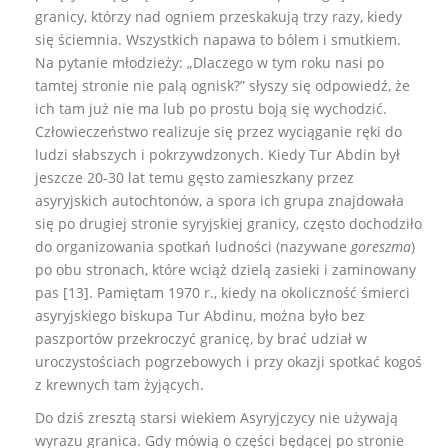
granicy, którzy nad ogniem przeskakują trzy razy, kiedy
się ściemnia. Wszystkich napawa to bólem i smutkiem.
Na pytanie młodzieży: „Dlaczego w tym roku nasi po
tamtej stronie nie palą ognisk?” słyszy się odpowiedź, że
ich tam już nie ma lub po prostu boją się wychodzić.
Człowieczeństwo realizuje się przez wyciąganie ręki do
ludzi słabszych i pokrzywdzonych. Kiedy Tur Abdin był
jeszcze 20-30 lat temu gęsto zamieszkany przez
asyryjskich autochtonów, a spora ich grupa znajdowała
się po drugiej stronie syryjskiej granicy, często dochodziło
do organizowania spotkań ludności (nazywane
goreszma
)
po obu stronach, które wciąż dzielą zasieki i zaminowany
pas [13]. Pamiętam 1970 r., kiedy na okoliczność śmierci
asyryjskiego biskupa Tur Abdinu, można było bez
paszportów przekroczyć granicę, by brać udział w
uroczystościach pogrzebowych i przy okazji spotkać kogoś
z krewnych tam żyjących.
Do dziś zresztą starsi wiekiem Asyryjczycy nie używają
wyrazu granica. Gdy mówią o części będącej po stronie