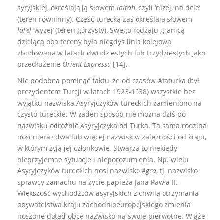
syryjskiej, określają ją słowem
laltah
, czyli ‘niżej, na dole’
(teren równinny). Część turecką zaś określają słowem
lal’el
‘wyżej’ (teren górzysty). Swego rodzaju granicą
dzielącą oba tereny była niegdyś linia kolejowa
zbudowana w latach dwudziestych lub trzydziestych jako
przedłużenie
Orient Expressu
[14].
Nie podobna pominąć faktu, że od czasów Ataturka (był
prezydentem Turcji w latach 1923-1938) wszystkie bez
wyjątku nazwiska Asyryjczyków tureckich zamieniono na
czysto tureckie. W żaden sposób nie można dziś po
nazwisku odróżnić Asyryjczyka od Turka. Ta sama rodzina
nosi nieraz dwa lub więcej nazwisk w zależności od kraju,
w którym żyją jej członkowie. Stwarza to niekiedy
nieprzyjemne sytuacje i nieporozumienia. Np. wielu
Asyryjczyków tureckich nosi nazwisko
Agca
, tj. nazwisko
sprawcy zamachu na życie papieża Jana Pawła II.
Większość wychodźców asyryjskich z chwilą otrzymania
obywatelstwa kraju zachodnioeuropejskiego zmienia
noszone dotąd obce nazwisko na swoje pierwotne. Wiąże