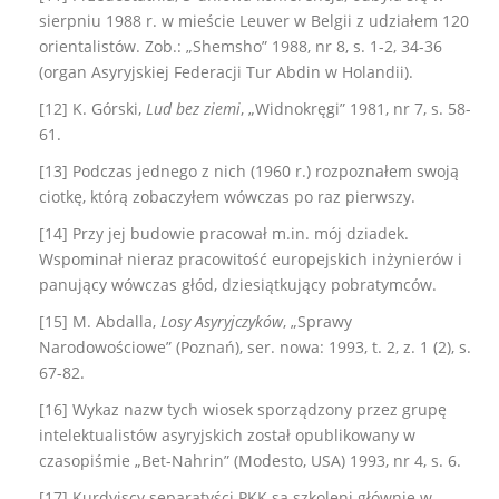
sierpniu 1988 r. w mieście Leuver w Belgii z udziałem 120
orientalistów. Zob.: „Shemsho” 1988, nr 8, s. 1-2, 34-36
(organ Asyryjskiej Federacji Tur Abdin w Holandii).
[12] K. Górski,
Lud bez ziemi
, „Widnokręgi” 1981, nr 7, s. 58-
61.
[13] Podczas jednego z nich (1960 r.) rozpoznałem swoją
ciotkę, którą zobaczyłem wówczas po raz pierwszy.
[14] Przy jej budowie pracował m.in. mój dziadek.
Wspominał nieraz pracowitość europejskich inżynierów i
panujący wówczas głód, dziesiątkujący pobratymców.
[15] M. Abdalla,
Losy Asyryjczyków
, „Sprawy
Narodowościowe” (Poznań), ser. nowa: 1993, t. 2, z. 1 (2), s.
67-82.
[16] Wykaz nazw tych wiosek sporządzony przez grupę
intelektualistów asyryjskich został opublikowany w
czasopiśmie „Bet-Nahrin” (Modesto, USA) 1993, nr 4, s. 6.
[17] Kurdyjscy separatyści PKK są szkoleni głównie w