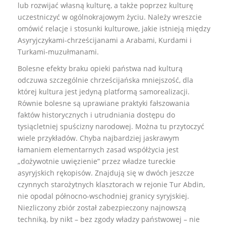
lub rozwijać własną kulturę, a także poprzez kulturę
uczestniczyć w ogólnokrajowym życiu. Należy wreszcie
omówić relacje i stosunki kulturowe, jakie istnieją między
Asyryjczykami-chrześcijanami a Arabami, Kurdami i
Turkami-muzułmanami.
Bolesne efekty braku opieki państwa nad kulturą
odczuwa szczególnie chrześcijańska mniejszość, dla
której kultura jest jedyną platformą samorealizacji.
Równie bolesne są uprawiane praktyki fałszowania
faktów historycznych i utrudniania dostępu do
tysiącletniej spuścizny narodowej. Można tu przytoczyć
wiele przykładów. Chyba najbardziej jaskrawym
łamaniem elementarnych zasad współżycia jest
„dożywotnie uwięzienie” przez władze tureckie
asyryjskich rękopisów. Znajdują się w dwóch jeszcze
czynnych starożytnych klasztorach w rejonie Tur Abdin,
nie opodal północno-wschodniej granicy syryjskiej.
Niezliczony zbiór został zabezpieczony najnowszą
techniką, by nikt – bez zgody władzy państwowej – nie