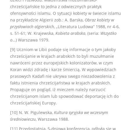
chrześcijańskie to jedna z odwiecznych praktyk
ofensywności islamu. O sytuacji kobiety w świecie islamu
na przykładzie Algierii zob.: A. Barska,
Obraz kobiety w
przysłowiach algierskich
, „Literatura Ludowa” 1988, nr 4-6,
s. 51-61; W. Krajewska,
Kobieta arabska
, (seria:
Wszystko
o
…) Warszawa 1979.
[9] Uczniom w Libii podaje się informacje o tym jakoby
chrześcijanie w krajach arabskich to byli muzułmanie
nawróceni przez europejskich kolonizatorów, w czym
Koran widzi zdradę i karze śmiercią. W wypowiedziach
prasowych Kadafi nie ukrywa swego niezadowolenia z
faktu istnienia chrześcijaństwa w krajach arabskich.
Propaguje on pogląd, iż mieczem należy narzucić
chrześcijanom islam lub spowodować deportację ich do
chrześcijańskiej Europy.
[10] N. W. Pigulewska,
Kultura syryjska we wczesnym
średniowieczu
, Warszawa 1988.
[11] Przedostatnia, 5-dniowa konferencja, odbyła się w