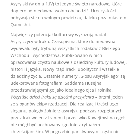
Asyryjski (w dniu 1.IV) to jedyne święto narodowe, które
dopiero od niedawna wolno obchodzić. Uroczystości
odbywają się na wolnym powietrzu, daleko poza miastem
Qameshli.
Największy potencjał kulturowy wykazują nadal
Asyryjczycy w Iraku. Czasopisma, które do niedawna
wydawali, były trybuną wszystkich rodaków z Bliskiego
Wschodu i wychodźstwa. Publikowano w nich
opracowania czysto naukowe z dziedziny kultury ludowej,
historii i języka. Nowy rząd iracki upolitycznił wszelkie
dziedziny życia. Ostatnie numery „Głosu Asyryjskiego” są
udekorowane fotografiami Saddama Husejna,
przedstawiającymi go jako idealnego ojca i rolnika.
Wszystkie dzieci Iraku są dziećmi prezydenta
– brzmi jeden
ze sloganów ekipy rządzącej. Dla realizacji treści tego
sloganu, poległy żołnierz asyryjski podczas rozpętanych
przez Irak wojen z Iranem i przeciwko Kuwejtowi na ogół
nie mógł być pochowany zgodnie z rytuałem
chrześcijańskim. W pogrzebie państwowym często nie