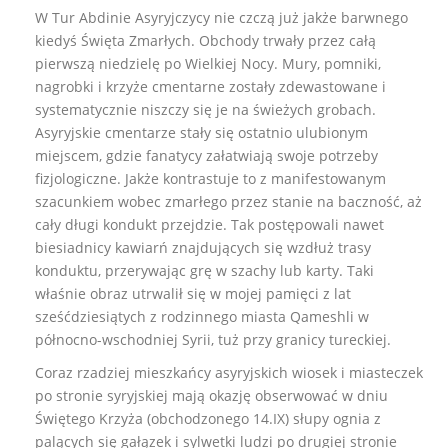
W Tur Abdinie Asyryjczycy nie czczą już jakże barwnego
kiedyś Święta Zmarłych. Obchody trwały przez całą
pierwszą niedzielę po Wielkiej Nocy. Mury, pomniki,
nagrobki i krzyże cmentarne zostały zdewastowane i
systematycznie niszczy się je na świeżych grobach.
Asyryjskie cmentarze stały się ostatnio ulubionym
miejscem, gdzie fanatycy załatwiają swoje potrzeby
fizjologiczne. Jakże kontrastuje to z manifestowanym
szacunkiem wobec zmarłego przez stanie na baczność, aż
cały długi kondukt przejdzie. Tak postępowali nawet
biesiadnicy kawiarń znajdujących się wzdłuż trasy
konduktu, przerywając grę w szachy lub karty. Taki
właśnie obraz utrwalił się w mojej pamięci z lat
sześćdziesiątych z rodzinnego miasta Qameshli w
północno-wschodniej Syrii, tuż przy granicy tureckiej.
Coraz rzadziej mieszkańcy asyryjskich wiosek i miasteczek
po stronie syryjskiej mają okazję obserwować w dniu
Świętego Krzyża (obchodzonego 14.IX) słupy ognia z
palących się gałązek i sylwetki ludzi po drugiej stronie