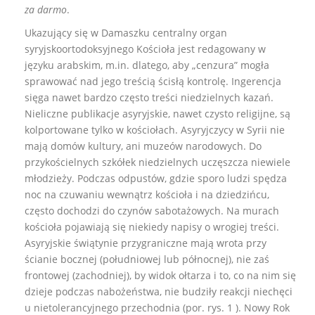
za darmo
.
Ukazujący się w Damaszku centralny organ
syryjskoortodoksyjnego Kościoła jest redagowany w
języku arabskim, m.in. dlatego, aby „cenzura” mogła
sprawować nad jego treścią ścisłą kontrolę. Ingerencja
sięga nawet bardzo często treści niedzielnych kazań.
Nieliczne publikacje asyryjskie, nawet czysto religijne, są
kolportowane tylko w kościołach. Asyryjczycy w Syrii nie
mają domów kultury, ani muzeów narodowych. Do
przykościelnych szkółek niedzielnych uczęszcza niewiele
młodzieży. Podczas odpustów, gdzie sporo ludzi spędza
noc na czuwaniu wewnątrz kościoła i na dziedzińcu,
często dochodzi do czynów sabotażowych. Na murach
kościoła pojawiają się niekiedy napisy o wrogiej treści.
Asyryjskie świątynie przygraniczne mają wrota przy
ścianie bocznej (południowej lub północnej), nie zaś
frontowej (zachodniej), by widok ołtarza i to, co na nim się
dzieje podczas nabożeństwa, nie budziły reakcji niechęci
u nietolerancyjnego przechodnia (por. rys. 1 ). Nowy Rok