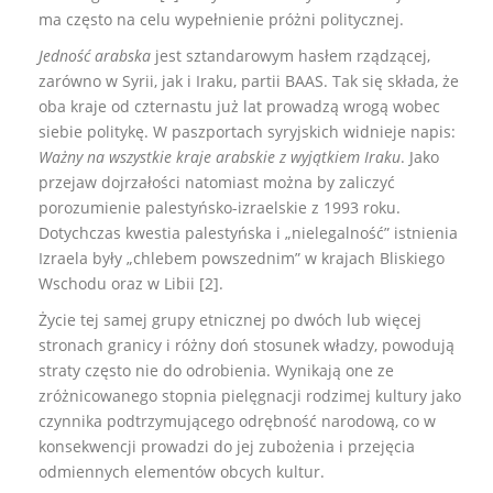
ma często na celu wypełnienie próżni politycznej.
Jedność arabska
jest sztandarowym hasłem rządzącej,
zarówno w Syrii, jak i Iraku, partii BAAS. Tak się składa, że
oba kraje od czternastu już lat prowadzą wrogą wobec
siebie politykę. W paszportach syryjskich widnieje napis:
Ważny na wszystkie kraje arabskie z wyjątkiem Iraku
. Jako
przejaw dojrzałości natomiast można by zaliczyć
porozumienie palestyńsko-izraelskie z 1993 roku.
Dotychczas kwestia palestyńska i „nielegalność” istnienia
Izraela były „chlebem powszednim” w krajach Bliskiego
Wschodu oraz w Libii [2].
Życie tej samej grupy etnicznej po dwóch lub więcej
stronach granicy i różny doń stosunek władzy, powodują
straty często nie do odrobienia. Wynikają one ze
zróżnicowanego stopnia pielęgnacji rodzimej kultury jako
czynnika podtrzymującego odrębność narodową, co w
konsekwencji prowadzi do jej zubożenia i przejęcia
odmiennych elementów obcych kultur.