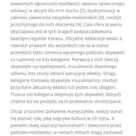
poważnych ograniczeń możliwości awansu społecznego,
edukacji w obcym dla nich duchu [7], dyskryminacji w
zakresie zawierania związków małżeńskich [8], niezbyt
przychylnego do nich otoczenia [9]. Cała sfera prawno-
obyczajowa jest w tych krajach podporządkowana
twardym regułom Koranu. Oficjalne deklaracje władz o
równych prawach dla wszystkich nie są w stanie
przesłonić faktu istnienia wyraźnego podziału obywateli
co najmniej na trzy kategorie. Pierwszą z nich tworzą
obywatele uprzywilejowani, muzułmanie dowolnego
odłamu, bez reszty oddani panującej władzy. Drugą
kategorię stanowią obywatele muzułmańscy, niezbyt
przychylni aktualnej władzy lub wobec niej obojętni.
Trzecia zaś kategoria obejmuje tych obywateli, których
chętnie by się pozbyto; są to przeważnie chrześcijanie.
Chcąc zrozumieć położenie Asyryjczyków, należy starać
się poznać rolę, jaką odgrywa kultura w ich życiu. A
ponadto skalę aspiracji kulturalnych i stworzone przez
państwo możliwości, w ramach których mogą zachować