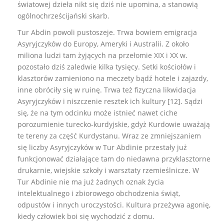
światowej dzieła nikt się dziś nie upomina, a stanowią
ogólnochrześcijański skarb.
Tur Abdin powoli pustoszeje. Trwa bowiem emigracja
Asyryjczyków do Europy, Ameryki i Australii. Z około
miliona ludzi tam żyjących na przełomie XIX i XX w.
pozostało dziś zaledwie kilka tysięcy. Setki kościołów i
klasztorów zamieniono na meczety bądź hotele i zajazdy,
inne obróciły się w ruinę. Trwa też fizyczna likwidacja
Asyryjczyków i niszczenie resztek ich kultury [12]. Sądzi
się, że na tym odcinku może istnieć nawet ciche
porozumienie turecko-kurdyjskie, gdyż Kurdowie uważają
te tereny za część Kurdystanu. Wraz ze zmniejszaniem
się liczby Asyryjczyków w Tur Abdinie przestały już
funkcjonować działające tam do niedawna przyklasztorne
drukarnie, wiejskie szkoły i warsztaty rzemieślnicze. W
Tur Abdinie nie ma już żadnych oznak życia
intelektualnego i zbiorowego obchodzenia świąt,
odpustów i innych uroczystości. Kultura przeżywa agonię,
kiedy człowiek boi się wychodzić z domu.