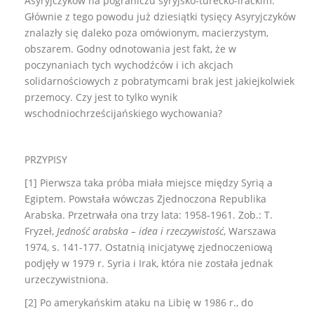
Asyryjczyków na pograniczu syryjsko-turecko-irackim.
Głównie z tego powodu już dziesiątki tysięcy Asyryjczyków
znalazły się daleko poza omówionym, macierzystym,
obszarem. Godny odnotowania jest fakt, że w
poczynaniach tych wychodźców i ich akcjach
solidarnościowych z pobratymcami brak jest jakiejkolwiek
przemocy. Czy jest to tylko wynik
wschodniochrześcijańskiego wychowania?
PRZYPISY
[1] Pierwsza taka próba miała miejsce między Syrią a
Egiptem. Powstała wówczas Zjednoczona Republika
Arabska. Przetrwała ona trzy lata: 1958-1961. Zob.: T.
Fryzeł,
Jedność arabska – idea i rzeczywistość
, Warszawa
1974, s. 141-177. Ostatnią inicjatywę zjednoczeniową
podjęły w 1979 r. Syria i Irak, która nie została jednak
urzeczywistniona.
[2] Po amerykańskim ataku na Libię w 1986 r., do