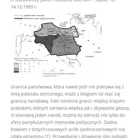
14.12.1993 r.
Granica państwowa, która nawet jeśli nie pokrywa się z
linią podziału etnicznego, może z biegiem lat stać się
granicą narodową. Fakt istnienia granic między krajami
arabskimi, których zarówno władza jak i obywatele głoszą,
iż stanowią jeden naród, można by odnieść nie tylko do
sfery partykularnych interesów politycznych. Żadna
bowiem z dotychczasowych prób zjednoczeniowych nie
zdała egzaminu [1]. Przywołanie i ożywienie idei
jedności