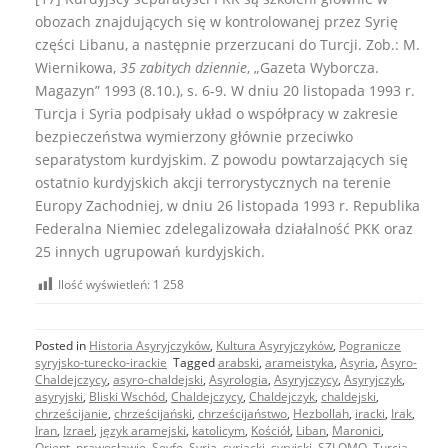
obozach znajdujących się w kontrolowanej przez Syrię
części Libanu, a następnie przerzucani do Turcji. Zob.: M.
Wiernikowa,
35 zabitych dziennie
, „Gazeta Wyborcza.
Magazyn” 1993 (8.10.), s. 6-9. W dniu 20 listopada 1993 r.
Turcja i Syria podpisały układ o współpracy w zakresie
bezpieczeństwa wymierzony głównie przeciwko
separatystom kurdyjskim. Z powodu powtarzających się
ostatnio kurdyjskich akcji terrorystycznych na terenie
Europy Zachodniej, w dniu 26 listopada 1993 r. Republika
Federalna Niemiec zdelegalizowała działalność PKK oraz
25 innych ugrupowań kurdyjskich.
Ilość wyświetleń:
1 258
Posted in
Historia Asyryjczyków
,
Kultura Asyryjczyków
,
Pogranicze
syryjsko-turecko-irackie
Tagged
arabski
,
arameistyka
,
Asyria
,
Asyro-
Chaldejczycy
,
asyro-chaldejski
,
Asyrologia
,
Asyryjczycy
,
Asyryjczyk
,
asyryjski
,
Bliski Wschód
,
Chaldejczycy
,
Chaldejczyk
,
chaldejski
,
chrześcijanie
,
chrześcijański
,
chrześcijaństwo
,
Hezbollah
,
iracki
,
Irak
,
Iran
,
Izrael
,
język aramejski
,
katolicym
,
Kościół
,
Liban
,
Maronici
,
Orient
,
prawosławie
,
Seyfo
,
Syria
,
syriacki
,
syryjski
,
SZLOMO
,
Turcja