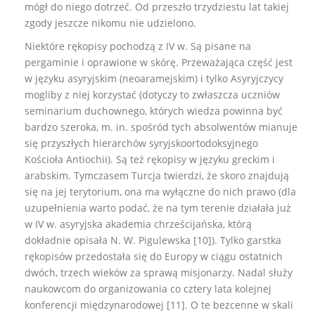
mógł do niego dotrzeć. Od przeszło trzydziestu lat takiej
zgody jeszcze nikomu nie udzielono.
Niektóre rękopisy pochodzą z IV w. Są pisane na
pergaminie i oprawione w skórę. Przeważająca część jest
w języku asyryjskim (neoaramejskim) i tylko Asyryjczycy
mogliby z niej korzystać (dotyczy to zwłaszcza uczniów
seminarium duchownego, których wiedza powinna być
bardzo szeroka, m. in. spośród tych absolwentów mianuje
się przyszłych hierarchów syryjskoortodoksyjnego
Kościoła Antiochii). Są też rękopisy w języku greckim i
arabskim. Tymczasem Turcja twierdzi, że skoro znajdują
się na jej terytorium, ona ma wyłączne do nich prawo (dla
uzupełnienia warto podać, że na tym terenie działała już
w IV w. asyryjska akademia chrześcijańska, którą
dokładnie opisała N. W. Pigulewska [10]). Tylko garstka
rękopisów przedostała się do Europy w ciągu ostatnich
dwóch, trzech wieków za sprawą misjonarzy. Nadal służy
naukowcom do organizowania co cztery lata kolejnej
konferencji międzynarodowej [11]. O te bezcenne w skali