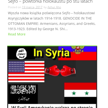
Sejfo – powtórka holokaustu po stu latach
Posted on
19 marca, 2017
by
Ashur Aho
Wyszła nowa książka poświęcona Sejfo – holokaustowi
Asyryjczyków w latach 1914-1918. GENOCIDE IN THE
OTTOMAN EMPIRE: Armenians, Assyrians, and Greeks,
1913-1923. Edited by George N. Shi...
Read More