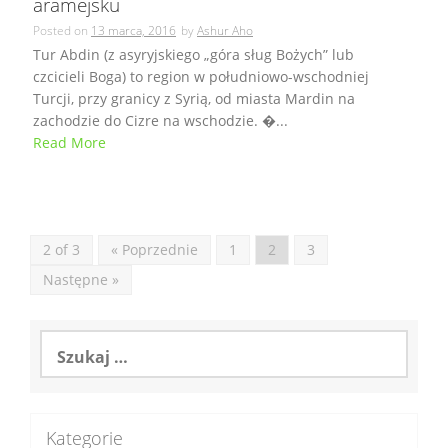
aramejsku
Posted on
13 marca, 2016
by
Ashur Aho
Tur Abdin (z asyryjskiego „góra sług Bożych” lub
czcicieli Boga) to region w południowo-wschodniej
Turcji, przy granicy z Syrią, od miasta Mardin na
zachodzie do Cizre na wschodzie. �...
Read More
2 of 3
« Poprzednie
1
2
3
Następne »
Szukaj:
Kategorie