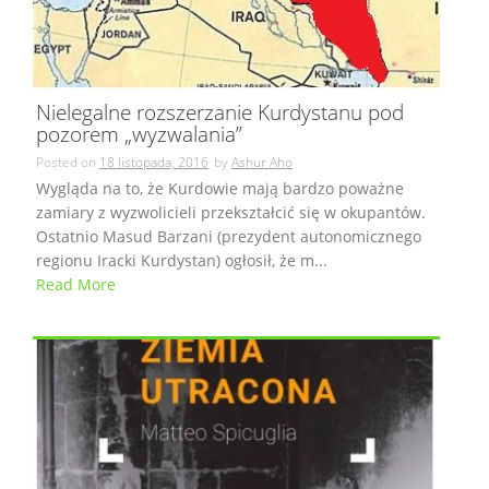
Nielegalne rozszerzanie Kurdystanu pod
pozorem „wyzwalania”
Posted on
18 listopada, 2016
by
Ashur Aho
Wygląda na to, że Kurdowie mają bardzo poważne
zamiary z wyzwolicieli przekształcić się w okupantów.
Ostatnio Masud Barzani (prezydent autonomicznego
regionu Iracki Kurdystan) ogłosił, że m...
Read More