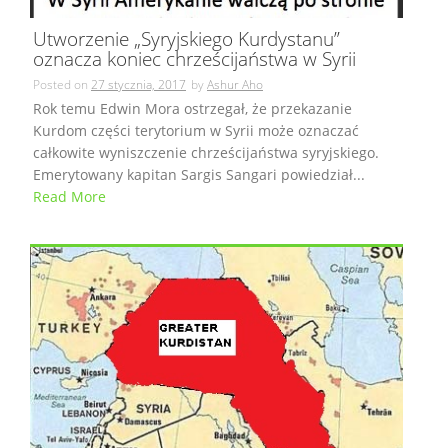
Utworzenie „Syryjskiego Kurdystanu”
oznacza koniec chrześcijaństwa w Syrii
Posted on
27 stycznia, 2017
by
Ashur Aho
Rok temu Edwin Mora ostrzegał, że przekazanie
Kurdom części terytorium w Syrii może oznaczać
całkowite wyniszczenie chrześcijaństwa syryjskiego.
Emerytowany kapitan Sargis Sangari powiedział...
Read More