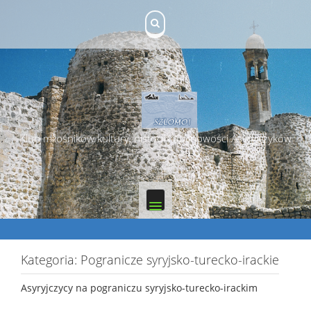
Skip
to
content
Klub miłośników kultury, historii i duchowości Asyryjczyków
Kategoria:
Pogranicze syryjsko-turecko-irackie
Asyryjczycy na pograniczu syryjsko-turecko-irackim