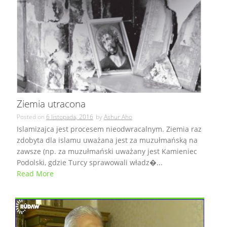
Ziemia utracona
Posted on
6 listopada, 2016
by
Ashur Aho
Islamizajca jest procesem nieodwracalnym. Ziemia raz
zdobyta dla islamu uważana jest za muzułmańską na
zawsze (np. za muzułmański uważany jest Kamieniec
Podolski, gdzie Turcy sprawowali władz�...
Read More