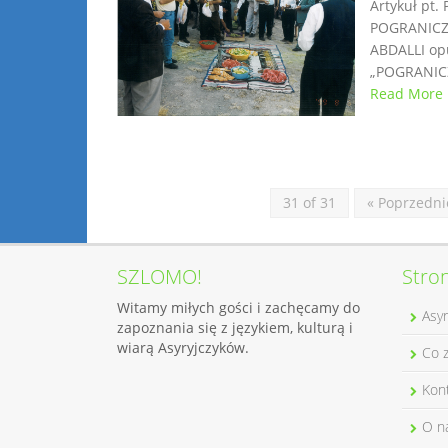
Artykuł pt
POGRANICZ
ABDALLI op
„POGRANIC
Read More
31 of 31
« Poprzedni
SZLOMO!
Stro
Witamy miłych gości i zachęcamy do
Asyr
zapoznania się z językiem, kulturą i
wiarą Asyryjczyków.
Co 
Kon
O n