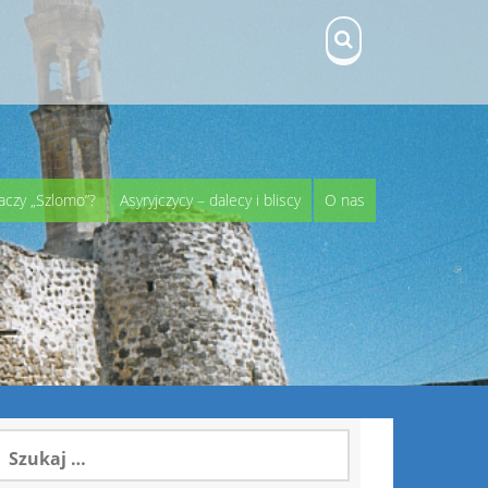
aczy „Szlomo”?
Asyryjczycy – dalecy i bliscy
O nas
zukaj: