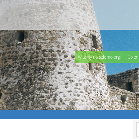
Witamy na szlomo.org!
Co zn
S