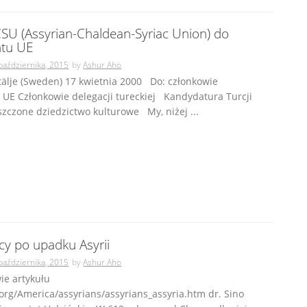
SU (Assyrian-Chaldean-Syriac Union) do
tu UE
października, 2015
by
Ashur Aho
tälje (Sweden) 17 kwietnia 2000 Do: członkowie
 UE Członkowie delegacji tureckiej Kandydatura Turcji
szczone dziedzictwo kulturowe My, niżej ...
cy po upadku Asyrii
października, 2015
by
Ashur Aho
ie artykułu
.org/America/assyrians/assyrians_assyria.htm dr. Sino