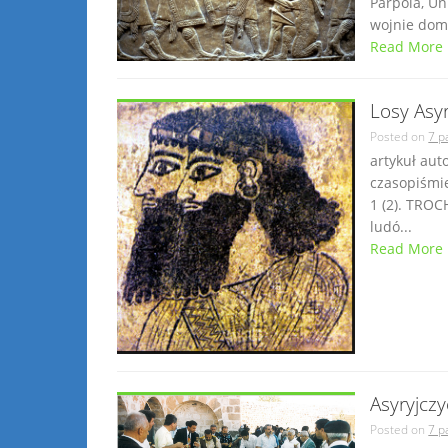
Parpola, Un
wojnie domo
Read More
Losy Asy
Posted on
7 p
artykuł au
czasopiśmie
1 (2). TROC
ludó...
Read More
Asyryjczy
Posted on
7 p