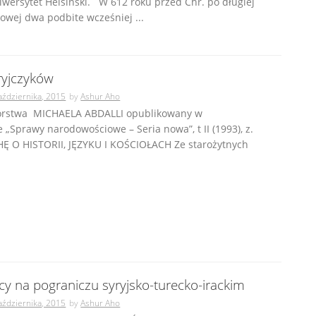
iwersytet Helsiński. W 612 roku przed Chr. po długiej
wej dwa podbite wcześniej ...
ryjczyków
aździernika, 2015
by
Ashur Aho
torstwa MICHAELA ABDALLI opublikowany w
 „Sprawy narodowościowe – Seria nowa”, t II (1993), z.
HĘ O HISTORII, JĘZYKU I KOŚCIOŁACH Ze starożytnych
cy na pograniczu syryjsko-turecko-irackim
aździernika, 2015
by
Ashur Aho