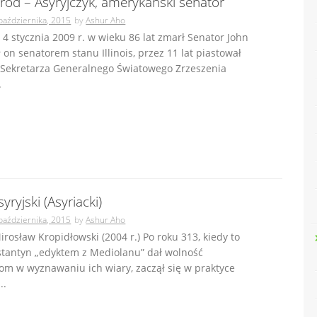
rod – Asyryjczyk, amerykański senator
października, 2015
by
Ashur Aho
 4 stycznia 2009 r. w wieku 86 lat zmarł Senator John
 on senatorem stanu Illinois, przez 11 lat piastował
 Sekretarza Generalnego Światowego Zrzeszenia
.
yryjski (Asyriacki)
października, 2015
by
Ashur Aho
Mirosław Kropidłowski (2004 r.) Po roku 313, kiedy to
stantyn „edyktem z Mediolanu” dał wolność
om w wyznawaniu ich wiary, zaczął się w praktyce
..