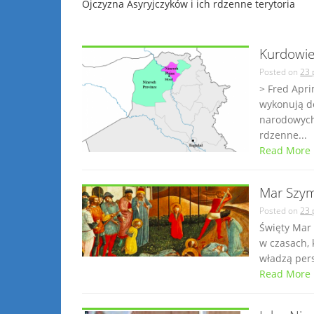
Ojczyzna Asyryjczyków i ich rdzenne terytoria
Kurdowie
Posted on
23 
> Fred Apri
wykonują d
narodowych
rdzenne...
Read More
Mar Szy
Posted on
23 
Święty Mar
w czasach,
władzą pers
Read More