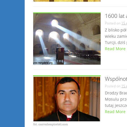
1600 lat 
Posted on
15 
Z blisko pó
wieku zami
Turcji, dzi
Read More
Wspólnot
Posted on
15 
Drodzy Brac
Mosulu prze
tutaj jeszc
Read More