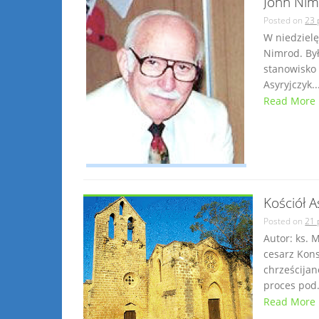
John Nim
Posted on
23 
W niedzielę
Nimrod. Był
stanowisko
Asyryjczyk..
Read More
Kościół As
Posted on
21 
Autor: ks. 
cesarz Kon
chrześcijan
proces pod.
Read More