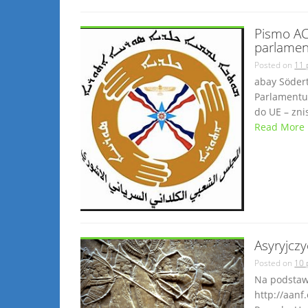
Pismo AC
parlamen
Posted on
11 
abay Söder
Parlamentu
do UE – zni
Read More
Asyryjczy
Posted on
10 
Na podstaw
http://aanf