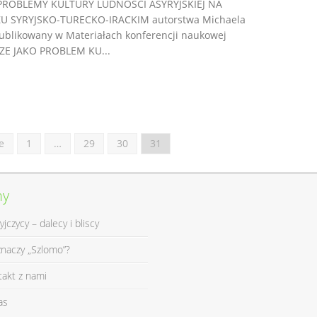
. PROBLEMY KULTURY LUDNOŚCI ASYRYJSKIEJ NA
U SYRYJSKO-TURECKO-IRACKIM autorstwa Michaela
ublikowany w Materiałach konferencji naukowej
ZE JAKO PROBLEM KU...
e
1
…
29
30
31
ny
yjczycy – dalecy i bliscy
znaczy „Szlomo”?
takt z nami
as