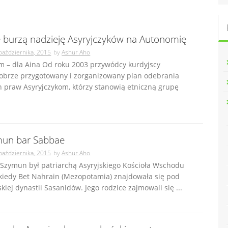
 burzą nadzieję Asyryjczyków na Autonomię
października, 2015
by
Ashur Aho
m – dla Aina Od roku 2003 przywódcy kurdyjscy
obrze przygotowany i zorganizowany plan odebrania
 praw Asyryjczykom, którzy stanowią etniczną grupę
mun bar Sabbae
października, 2015
by
Ashur Aho
 Szymun był patriarchą Asyryjskiego Kościoła Wschodu
 kiedy Bet Nahrain (Mezopotamia) znajdowała się pod
kiej dynastii Sasanidów. Jego rodzice zajmowali się ...